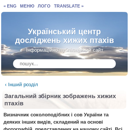
« ENG
МЕНЮ
ЛОГО
TRANSLATE »
Український центр
досліджень хижих птахів
Інформаційно-публікаційний сайт
‹ Інший розділ
Загальний збірник зображень хижих
птахів
Визначник соколоподібних і сов України та
деяких інших видів, складений на основі
фотографій, представлених на нашому сайті. Всі