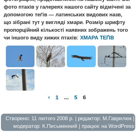
фото птахів у галереях нашого сайту відмічені за
допомогою теґів — латинських видових назв,
що зібрані тут у вигляді хмари. Розмір шрифту
пропорційний кількості наявних зображень того
чи іншого виду хижих птахів:
ХМАРА ТЕҐIВ
‹
1
...
5
6
Створено: 11 лютого 2008 р. | редактор:
М.Гаврилюк
|
модератор:
К.Письменний
| працює на
WordPress