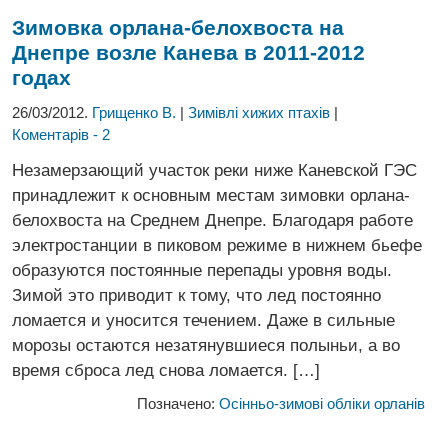
Зимовка орлана-белохвоста
на
Днепре возле Канева в 2011-2012
годах
26/03/2012.
Грищенко В.
|
Зимівлі хижих птахів
|
Коментарів - 2
Незамерзающий участок реки ниже Каневской ГЭС
принадлежит к основным местам зимовки орлана-
белохвоста на Среднем Днепре. Благодаря работе
электростанции в пиковом режиме в нижнем бьефе
образуются постоянные перепады уровня воды.
Зимой это приводит к тому, что лед постоянно
ломается и уносится течением. Даже в сильные
морозы остаются незатянувшиеся полыньи, а во
время сброса лед снова ломается. […]
Позначено:
Осінньо-зимові обліки орланів