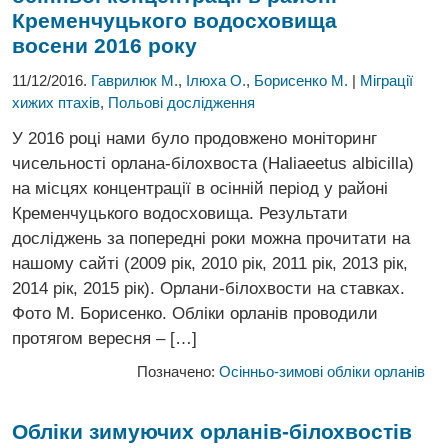
Кременчуцького водосховища
восени 2016 року
11/12/2016.
Гаврилюк М.
,
Ілюха О.
,
Борисенко М.
|
Міграції
хижих птахів
,
Польові дослідження
У 2016 році нами було продовжено моніторинг
чисельності орлана-білохвоста (Haliaeetus albicilla)
на місцях концентрації в осінній період у районі
Кременчуцького водосховища. Результати
досліджень за попередні роки можна прочитати на
нашому сайті (2009 рік, 2010 рік, 2011 рік, 2013 рік,
2014 рік, 2015 рік). Орлани-білохвости на ставках.
Фото М. Борисенко. Обліки орланів проводили
протягом вересня – […]
Позначено:
Осінньо-зимові обліки орланів
Обліки зимуючих орланів-білохвостів