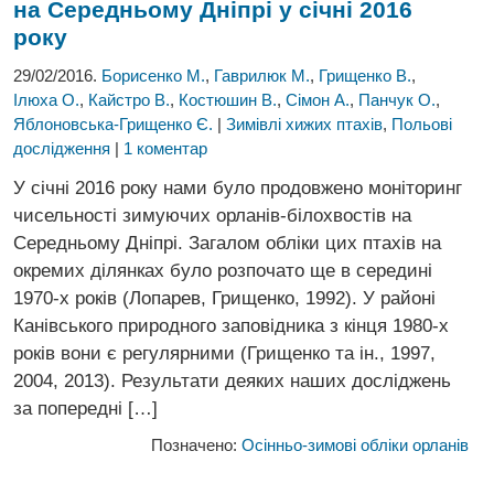
на Середньому Дніпрі у січні 2016
року
29/02/2016.
Борисенко М.
,
Гаврилюк М.
,
Грищенко В.
,
Ілюха О.
,
Кайстро В.
,
Костюшин В.
,
Сімон А.
,
Панчук О.
,
Яблоновська-Грищенко Є.
|
Зимівлі хижих птахів
,
Польові
дослідження
|
1 коментар
У січні 2016 року нами було продовжено моніторинг
чисельності зимуючих орланів-білохвостів на
Середньому Дніпрі. Загалом обліки цих птахів на
окремих ділянках було розпочато ще в середині
1970-х років (Лопарев, Грищенко, 1992). У районі
Канівського природного заповідника з кінця 1980-х
років вони є регулярними (Грищенко та ін., 1997,
2004, 2013). Результати деяких наших досліджень
за попередні […]
Позначено:
Осінньо-зимові обліки орланів