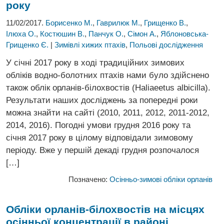
року
11/02/2017.
Борисенко М.
,
Гаврилюк М.
,
Грищенко В.
,
Ілюха О.
,
Костюшин В.
,
Панчук О.
,
Сімон А.
,
Яблоновська-
Грищенко Є.
|
Зимівлі хижих птахів
,
Польові дослідження
У січні 2017 року в ході традиційних зимових
обліків водно-болотних птахів нами було здійснено
також облік орланів-білохвостів (Haliaeetus albicilla).
Результати наших досліджень за попередні роки
можна знайти на сайті (2010, 2011, 2012, 2011-2012,
2014, 2016). Погодні умови грудня 2016 року та
січня 2017 року в цілому відповідали зимовому
періоду. Вже у першій декаді грудня розпочалося
[…]
Позначено:
Осінньо-зимові обліки орланів
Обліки орланів-білохвостів на місцях
осінньої концентрації
в районі