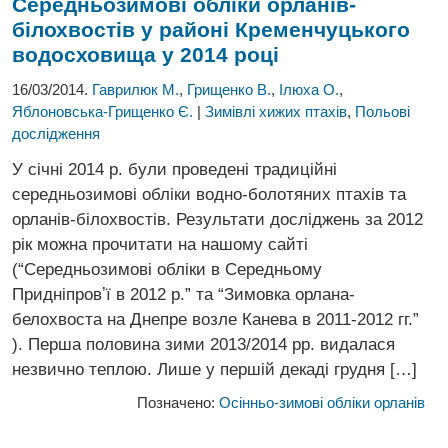
Середньозимові обліки орланів-
білохвостів
у районі Кременчуцького
водосховища у 2014 році
16/03/2014.
Гаврилюк М.
,
Грищенко В.
,
Ілюха О.
,
Яблоновська-Грищенко Є.
|
Зимівлі хижих птахів
,
Польові
дослідження
У січні 2014 р. були проведені традиційні
середньозимові обліки водно-болотяних птахів та
орланів-білохвостів. Результати досліджень за 2012
рік можна прочитати на нашому сайті
(“Середньозимові обліки в Середньому
Придніпровʼї в 2012 р.” та “Зимовка орлана-
белохвоста на Днепре возле Канева в 2011-2012 гг.”
). Перша половина зими 2013/2014 рр. видалася
незвично теплою. Лише у першій декаді грудня […]
Позначено:
Осінньо-зимові обліки орланів