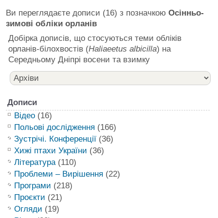
Ви переглядаєте дописи (16) з позначкою
Осінньо-
зимові обліки орланів
Добірка дописів, що стосуються теми обліків
орланів-білохвостів (
Haliaeetus albicilla
) на
Середньому Дніпрі восени та взимку
Дописи
Відео
(16)
Польові дослідження
(166)
Зустрічі. Конференції
(36)
Хижі птахи України
(36)
Література
(110)
Проблеми – Вирішення
(22)
Програми
(218)
Проєкти
(21)
Огляди
(19)