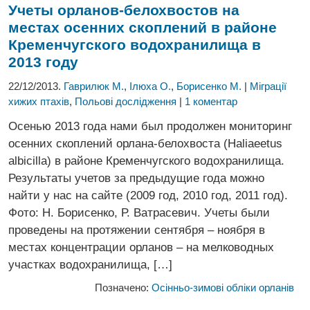
Учеты орланов-белохвостов на
местах осенних скоплений
в районе
Кременчугского водохранилища в
2013 году
22/12/2013.
Гаврилюк М.
,
Ілюха О.
,
Борисенко М.
|
Міграції
хижих птахів
,
Польові дослідження
|
1 коментар
Осенью 2013 года нами был продолжен мониторинг
осенних скоплений орлана-белохвоста (Haliaeetus
albicilla) в районе Кременчугского водохранилища.
Результаты учетов за предыдущие года можно
найти у нас на сайте (2009 год, 2010 год, 2011 год).
Фото: Н. Борисенко, Р. Ватрасевич. Учеты были
проведены на протяжении сентября – ноября в
местах концентрации орланов – на мелководных
участках водохранилища, […]
Позначено:
Осінньо-зимові обліки орланів