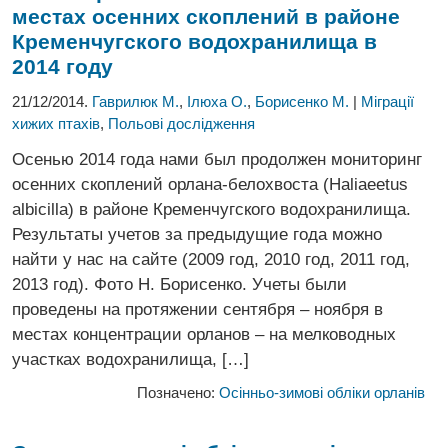
местах осенних скоплений в районе
Кременчугского водохранилища в
2014 году
21/12/2014.
Гаврилюк М.
,
Ілюха О.
,
Борисенко М.
|
Міграції
хижих птахів
,
Польові дослідження
Осенью 2014 года нами был продолжен мониторинг
осенних скоплений орлана-белохвоста (Haliaeetus
albicilla) в районе Кременчугского водохранилища.
Результаты учетов за предыдущие года можно
найти у нас на сайте (2009 год, 2010 год, 2011 год,
2013 год). Фото Н. Борисенко. Учеты были
проведены на протяжении сентября – ноября в
местах концентрации орланов – на мелководных
участках водохранилища, […]
Позначено:
Осінньо-зимові обліки орланів