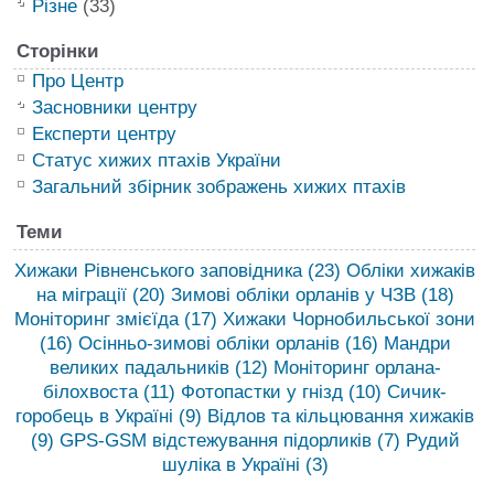
Різне
(33)
Сторінки
Про Центр
Засновники центру
Експерти центру
Статус хижих птахів України
Загальний збірник зображень хижих птахів
Теми
Хижаки Рівненського заповідника
(23)
Обліки хижаків
на міграції
(20)
Зимові обліки орланів у ЧЗВ
(18)
Моніторинг змієїда
(17)
Хижаки Чорнобильської зони
(16)
Осінньо-зимові обліки орланів
(16)
Мандри
великих падальників
(12)
Моніторинг орлана-
білохвоста
(11)
Фотопастки у гнізд
(10)
Сичик-
горобець в Україні
(9)
Відлов та кільцювання хижаків
(9)
GPS-GSM відстежування підорликів
(7)
Рудий
шуліка в Україні
(3)