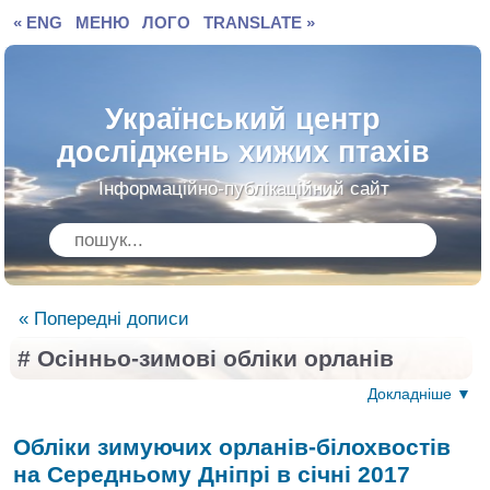
« ENG
МЕНЮ
ЛОГО
TRANSLATE »
Український центр
досліджень хижих птахів
Інформаційно-публікаційний сайт
« Попередні дописи
# Осінньо-зимові обліки орланів
Докладніше ▼
Обліки зимуючих орланів-білохвостів
на Середньому Дніпрі в січні 2017