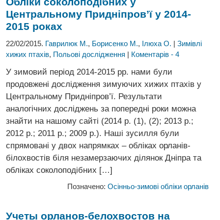
Обліки соколоподібних у
Центральному
Придніпров’ї у 2014-
2015 роках
22/02/2015.
Гаврилюк М.
,
Борисенко М.
,
Ілюха О.
|
Зимівлі
хижих птахів
,
Польові дослідження
|
Коментарів - 4
У зимовий період 2014-2015 рр. нами були
продовжені дослідження зимуючих хижих птахів у
Центральному Придніпров’ї. Результати
аналогічних досліджень за попередні роки можна
знайти на нашому сайті (2014 р. (1), (2); 2013 р.;
2012 р.; 2011 р.; 2009 р.). Наші зусилля були
спрямовані у двох напрямках – обліках орланів-
білохвостів біля незамерзаючих ділянок Дніпра та
обліках соколоподібних […]
Позначено:
Осінньо-зимові обліки орланів
Учеты орланов-белохвостов на