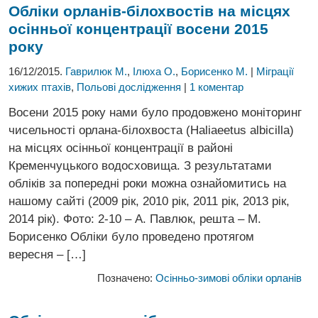
Обліки орланів-білохвостів на місцях
осінньої концентрації восени 2015
року
16/12/2015.
Гаврилюк М.
,
Ілюха О.
,
Борисенко М.
|
Міграції
хижих птахів
,
Польові дослідження
|
1 коментар
Восени 2015 року нами було продовжено моніторинг
чисельності орлана-білохвоста (Haliaeetus albicilla)
на місцях осінньої концентрації в районі
Кременчуцького водосховища. З результатами
обліків за попередні роки можна ознайомитись на
нашому сайті (2009 рік, 2010 рік, 2011 рік, 2013 рік,
2014 рік). Фото: 2-10 – А. Павлюк, решта – М.
Борисенко Обліки було проведено протягом
вересня – […]
Позначено:
Осінньо-зимові обліки орланів