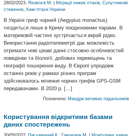
28/02/2023.
Яковлєв М.
|
Міграції хижих птахів
,
Супутникові
стеження
,
Хижі птахи України
В Україні гриф чорний (Aegypius monachus)
гніздиться лише в Криму поодинокими парами. В
материковій частині зустрічається вкрай рідко.
Використання радіотелеметрії дає можливість
отримати нові цікаві данні стосовно особливостей
поведінки та біології, добових переміщень та
географії поширення виду. В Європі упродовж
останніх років у рамках різних програм
здійснювалось мічення чорних грифів GPS-GSM
передавачами. В 2020 р. […]
Позначено:
Мандри великих падальників
Користування відкритими базами
даних спостережень
30/09/2022.
Письменний К.
,
Гаврилюк М.
|
Моніторинг хижих