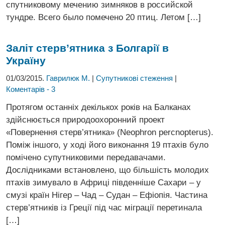
спутниковому мечению зимняков в российской
тундре. Всего было помечено 20 птиц. Летом […]
Заліт стерв’ятника з Болгарії в
Україну
01/03/2015.
Гаврилюк М.
|
Супутникові стеження
|
Коментарів - 3
Протягом останніх декількох років на Балканах
здійснюється природоохоронний проект
«Повернення стерв’ятника» (Neophron percnopterus).
Поміж іншого, у ході його виконання 19 птахів було
помічено супутниковими передавачами.
Дослідниками встановлено, що більшість молодих
птахів зимувало в Африці південніше Сахари – у
смузі країн Нігер – Чад – Судан – Ефіопія. Частина
стерв’ятників із Греції під час міграції перетинала
[…]