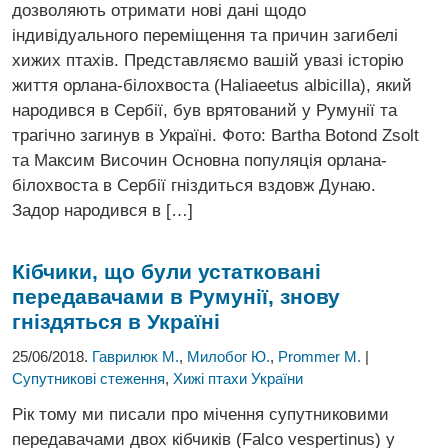
дозволяють отримати нові дані щодо
індивідуального переміщення та причин загибелі
хижих птахів. Представляємо вашій увазі історію
життя орлана-білохвоста (Haliaeetus albicilla), який
народився в Сербії, був врятований у Румунії та
трагічно загинув в Україні. Фото: Bartha Botond Zsolt
та Максим Височин Основна популяція орлана-
білохвоста в Сербії гніздиться вздовж Дунаю.
Задор народився в […]
Кібчики, що були устатковані
передавачами
в Румунії, знову
гніздяться в Україні
25/06/2018.
Гаврилюк М.
,
Милобог Ю.
,
Prommer M.
|
Супутникові стеження
,
Хижі птахи України
Рік тому ми писали про мічення супутниковими
передавачами двох кібчиків (Falco vespertinus) у