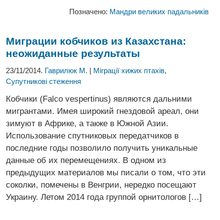
Позначено:
Мандри великих падальників
Миграции кобчиков из Казахстана:
неожиданные результаты
23/11/2014.
Гаврилюк М.
|
Міграції хижих птахів
,
Супутникові стеження
Кобчики (Falco vespertinus) являются дальними
мигрантами. Имея широкий гнездовой ареал, они
зимуют в Африке, а также в Южной Азии.
Использование спутниковых передатчиков в
последние годы позволило получить уникальные
данные об их перемещениях. В одном из
предыдущих материалов мы писали о том, что эти
соколки, помечены в Венгрии, нередко посещают
Украину. Летом 2014 года группой орнитологов […]