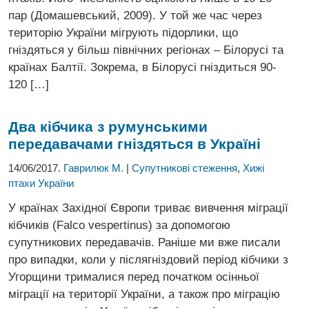
пар (Домашевський, 2009). У той же час через
територію України мігрують підорлики, що
гніздяться у більш північних регіонах – Білорусі та
країнах Балтії. Зокрема, в Білорусі гніздиться 90-
120 […]
Два кібчика з румунськими
передавачами гніздяться в Україні
14/06/2017.
Гаврилюк М.
|
Супутникові стеження
,
Хижі
птахи України
У країнах Західної Європи триває вивчення міграції
кібчиків (Falco vespertinus) за допомогою
супутникових передавачів. Раніше ми вже писали
про випадки, коли у післягніздовий період кібчики з
Угорщини трималися перед початком осінньої
міграції на території України, а також про міграцію