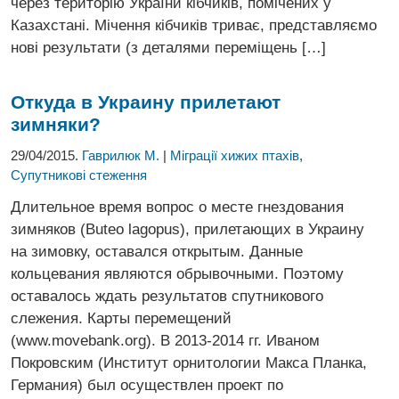
через територію України кібчиків, помічених у
Казахстані. Мічення кібчиків триває, представляємо
нові результати (з деталями переміщень […]
Откуда в Украину прилетают
зимняки?
29/04/2015.
Гаврилюк М.
|
Міграції хижих птахів
,
Супутникові стеження
Длительное время вопрос о месте гнездования
зимняков (Buteo lagopus), прилетающих в Украину
на зимовку, оставался открытым. Данные
кольцевания являются обрывочными. Поэтому
оставалось ждать результатов спутникового
слежения. Карты перемещений
(www.movebank.org). В 2013-2014 гг. Иваном
Покровским (Институт орнитологии Макса Планка,
Германия) был осуществлен проект по