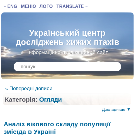
« ENG
МЕНЮ
ЛОГО
TRANSLATE »
Український центр
досліджень хижих птахів
Інформаційно-публікаційний сайт
« Попередні дописи
Категорія:
Огляди
Докладніше ▼
Аналіз вікового складу популяції
змієїда в Україні