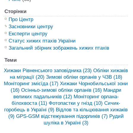
Сторінки
Про Центр
Засновники центру
Експерти центру
Статус хижих птахів України
Загальний збірник зображень хижих птахів
Теми
Хижаки Рівненського заповідника
(23)
Обліки хижаків
на міграції
(20)
Зимові обліки орланів у ЧЗВ
(18)
Моніторинг змієїда
(17)
Хижаки Чорнобильської зони
(16)
Осінньо-зимові обліки орланів
(16)
Мандри
великих падальників
(12)
Моніторинг орлана-
білохвоста
(11)
Фотопастки у гнізд
(10)
Сичик-
горобець в Україні
(9)
Відлов та кільцювання хижаків
(9)
GPS-GSM відстежування підорликів
(7)
Рудий
шуліка в Україні
(3)