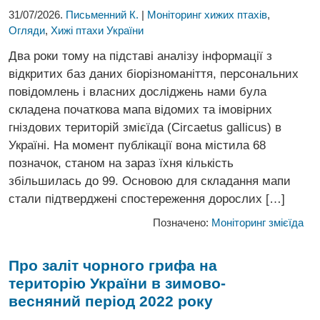
31/07/2026.
Письменний К.
|
Моніторинг хижих птахів
,
Огляди
,
Хижі птахи України
Два роки тому на підставі аналізу інформації з
відкритих баз даних біорізноманіття, персональних
повідомлень і власних досліджень нами була
складена початкова мапа відомих та імовірних
гніздових територій змієїда (Circaetus gallicus) в
Україні. На момент публікації вона містила 68
позначок, станом на зараз їхня кількість
збільшилась до 99. Основою для складання мапи
стали підтверджені спостереження дорослих […]
Позначено:
Моніторинг змієїда
Про заліт чорного грифа на
територію
України в зимово-
весняний період 2022 року