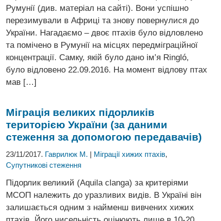
Румунії (див. матеріал на сайті). Вони успішно
перезимували в Африці та знову повернулися до
України. Нагадаємо – двоє птахів було відловлено
та помічено в Румунії на місцях передміграційної
концентрації. Самку, якій було дано ім’я Ringló,
було відловено 22.09.2016. На момент відлову птах
мав […]
Міграція великих підорликів
територією України
(за даними
стеження за допомогою передавачів)
23/11/2017.
Гаврилюк М.
|
Міграції хижих птахів
,
Супутникові стеження
Підорлик великий (Aquila clanga) за критеріями
МСОП належить до уразливих видів. В Україні він
залишається одним з найменш вивчених хижих
птахів. Його чисельність оцінюють лише в 10-20