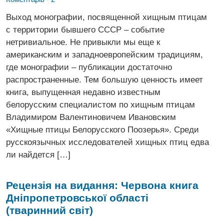
Выход монографии, посвященной хищным птицам
с территории бывшего СССР – событие
нетривиальное. Не привыкли мы еще к
американским и западноевропейским традициям,
где монографии – публикации достаточно
распространенные. Тем большую ценность имеет
книга, выпущенная недавно известным
белорусским специалистом по хищным птицам
Владимиром Валентиновичем Ивановским
«Хищные птицы Белорусского Поозерья». Среди
русскоязычных исследователей хищных птиц едва
ли найдется […]
Рецензія на видання: Червона книга
Дніпропетровської області
(тваринний світ)