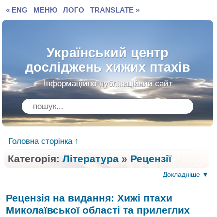
« ENG
МЕНЮ
ЛОГО
TRANSLATE »
Український центр
досліджень хижих птахів
Інформаційно-публікаційний сайт
Головна сторінка ↑
Категорія:
Література
»
Рецензії
Докладніше ▼
Рецензія на видання: Хижі птахи
Миколаївської області та прилеглих