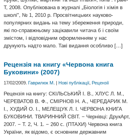
Т, 2008. Опублікована в журналі „Біологія і хімія в
школі”, № 1, 2010 р. Просвітницьких науково-
популярних видань на тему збереження природи,
які по-справжньому зацікавили читача б і своїм
змістом, і відповідним оформленням у нас
друкують надто мало. Такі видання особливо […]
Рецензія на книгу «Червона книга
Буковини» (2007)
17/02/2009.
Гаврилюк М.
|
Нові публікації
,
Рецензії
Рецензія на книгу: СКІЛЬСЬКИЙ І. В., ХЛУС Л. М.,
ЧЕРЕВАТОВ В. Ф., СМІРНОВ Н. А., ЧЕРЕДАРИК М.
І., ХУДИЙ О. І., МЕЛЕЩУК Л. І. ЧЕРВОНА КНИГА
БУКОВИНИ. ТВАРИННИЙ СВІТ. − Чернівці: ДрукАрт,
2007. − Т. 2, Ч. 1. − 260 c. (ПТАХИ) Червона книга
України, як відомо, є основним державним