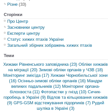
Різне
(33)
Сторінки
Про Центр
Засновники центру
Експерти центру
Статус хижих птахів України
Загальний збірник зображень хижих птахів
Теми
Хижаки Рівненського заповідника
(23)
Обліки хижаків
на міграції
(20)
Зимові обліки орланів у ЧЗВ
(18)
Моніторинг змієїда
(17)
Хижаки Чорнобильської зони
(16)
Осінньо-зимові обліки орланів
(16)
Мандри
великих падальників
(12)
Моніторинг орлана-
білохвоста
(11)
Фотопастки у гнізд
(10)
Сичик-
горобець в Україні
(9)
Відлов та кільцювання хижаків
(9)
GPS-GSM відстежування підорликів
(7)
Рудий
шуліка в Україні
(3)