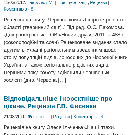
11/03/2012.
Гаврилюк М.
|
Нові публікації
,
Рецензії
|
Коментарів - 8
Рецензія на книгу: Червона книга Дніпропетровської
області (тваринний світ) / Під ред. О.Є. Пахомова.
-Дніпропетровськ: ТОВ «Новий друк», 2011. – 488 с.
(соколоподібні та сови) Рецензоване видання стало
другим в Україні регіональним зведенням щодо
стану популяцій видів, занесених до Червоної книги
України, а також регіонально рідкісних видів.
Першими таку роботу здійснили чернівецькі
зоологи (див. Червона […]
Відповідальніше і коректніше про
цікаве. Рецензія Г.В. Фесенка
21/03/2010.
Фесенко Г.
|
Рецензії
|
Коментарів - 4
Рецензія на книгу Олеся Ільченка «Наші птахи.
Круки, шуліки, мартини та інші птахи», Київ : Грані-