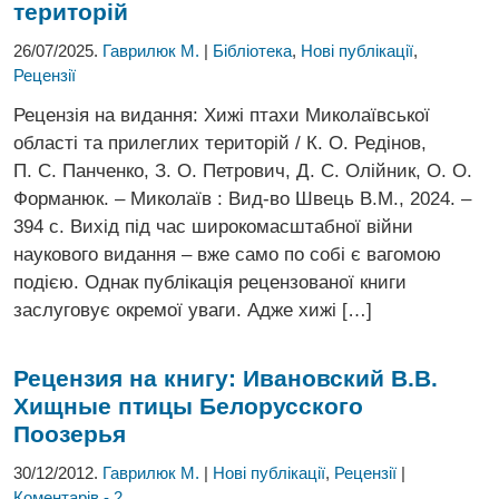
територій
26/07/2025.
Гаврилюк М.
|
Бібліотека
,
Нові публікації
,
Рецензії
Рецензія на видання: Хижі птахи Миколаївської
області та прилеглих територій / К. О. Редінов,
П. С. Панченко, З. О. Петрович, Д. С. Олійник, О. О.
Форманюк. – Миколаїв : Вид-во Швець В.М., 2024. –
394 с. Вихід під час широкомасштабної війни
наукового видання – вже само по собі є вагомою
подією. Однак публікація рецензованої книги
заслуговує окремої уваги. Адже хижі […]
Рецензия на книгу: Ивановский В.В.
Хищные птицы Белорусского
Поозерья
30/12/2012.
Гаврилюк М.
|
Нові публікації
,
Рецензії
|
Коментарів - 2