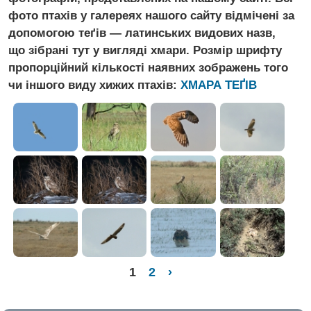
фото птахів у галереях нашого сайту відмічені за
допомогою теґів — латинських видових назв,
що зібрані тут у вигляді хмари. Розмір шрифту
пропорційний кількості наявних зображень того
чи іншого виду хижих птахів:
ХМАРА ТЕҐIВ
1
2
›