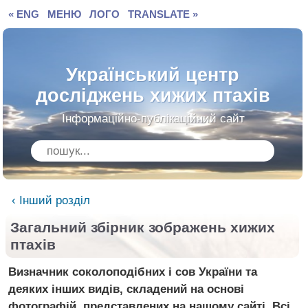
« ENG
МЕНЮ
ЛОГО
TRANSLATE »
Український центр
досліджень хижих птахів
Інформаційно-публікаційний сайт
‹ Інший розділ
Загальний збірник зображень хижих
птахів
Визначник соколоподібних і сов України та
деяких інших видів, складений на основі
фотографій, представлених на нашому сайті. Всі