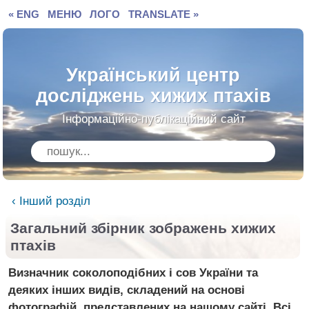
« ENG
МЕНЮ
ЛОГО
TRANSLATE »
Український центр
досліджень хижих птахів
Інформаційно-публікаційний сайт
‹ Інший розділ
Загальний збірник зображень хижих
птахів
Визначник соколоподібних і сов України та
деяких інших видів, складений на основі
фотографій, представлених на нашому сайті. Всі