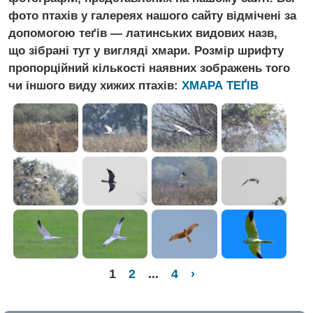
фото птахів у галереях нашого сайту відмічені за
допомогою теґів — латинських видових назв,
що зібрані тут у вигляді хмари. Розмір шрифту
пропорційний кількості наявних зображень того
чи іншого виду хижих птахів:
ХМАРА ТЕҐIВ
1
2
...
4
›