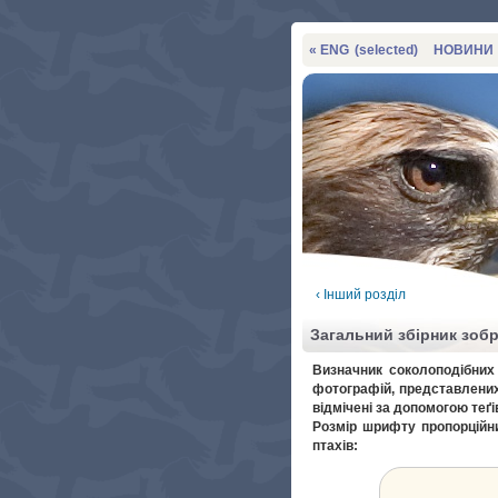
« ENG
(selected)
НОВИНИ
‹ Інший розділ
Загальний збірник зоб
Визначник соколоподібних 
фотографій, представлених
відмічені за допомогою теґі
Розмір шрифту пропорційни
птахів: