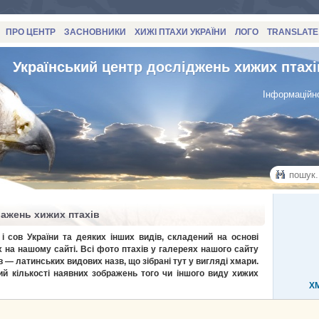
ПРО ЦЕНТР
ЗАСНОВНИКИ
ХИЖІ ПТАХИ УКРАЇНИ
ЛОГО
TRANSLATE
Український центр досліджень хижих птахі
Інформаційно
ражень хижих птахів
і сов України та деяких інших видів, складений на основі
 на нашому сайті. Всі фото птахів у галереях нашого сайту
в — латинських видових назв, що зібрані тут у вигляді хмари.
й кількості наявних зображень того чи іншого виду хижих
Х