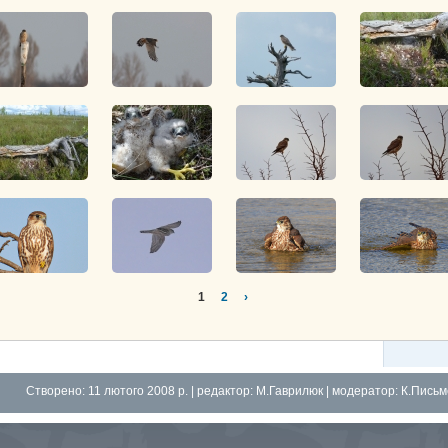
1
2
›
Створено: 11 лютого 2008 р. | редактор:
М.Гаврилюк
| модератор:
К.Пись