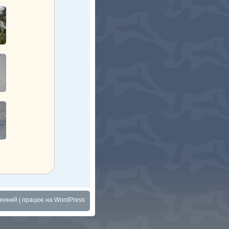
менний
| працює на
WordPress