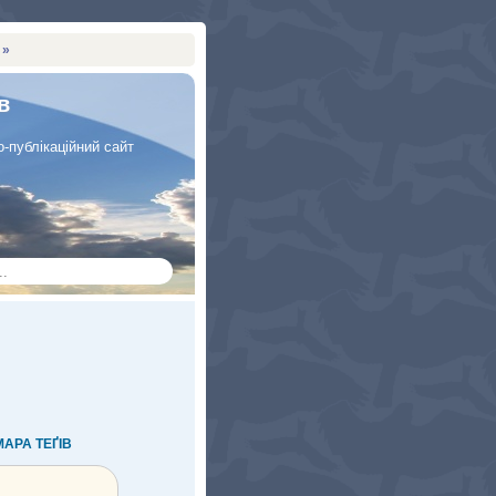
 »
в
-публікаційний сайт
МАРА ТЕҐIВ