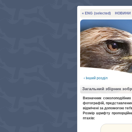
« ENG
(selected)
НОВИНИ
‹ Інший розділ
Загальний збірник зоб
Визначник соколоподібних 
фотографій, представлених
відмічені за допомогою теґі
Розмір шрифту пропорційни
птахів: