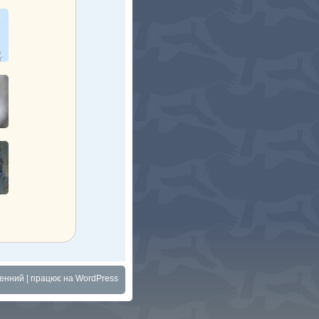
менний
| працює на
WordPress