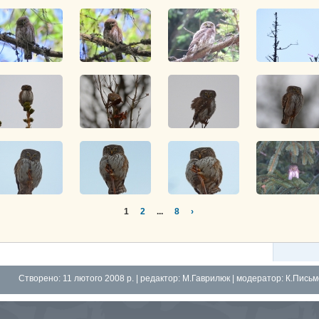
1
2
...
8
›
Створено: 11 лютого 2008 р. | редактор:
М.Гаврилюк
| модератор:
К.Пись