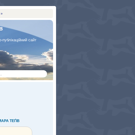
 »
в
-публікаційний сайт
МАРА ТЕҐIВ