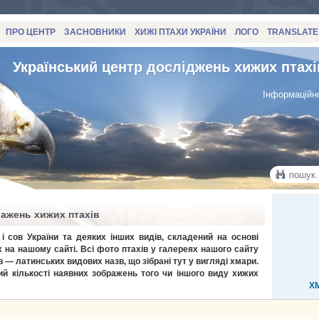
ПРО ЦЕНТР
ЗАСНОВНИКИ
ХИЖІ ПТАХИ УКРАЇНИ
ЛОГО
TRANSLATE
Український центр досліджень хижих птахі
Інформаційно
ражень хижих птахів
і сов України та деяких інших видів, складений на основі
 на нашому сайті. Всі фото птахів у галереях нашого сайту
в — латинських видових назв, що зібрані тут у вигляді хмари.
й кількості наявних зображень того чи іншого виду хижих
Х