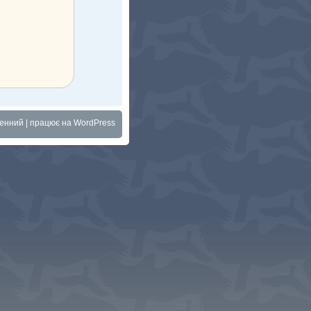
менний
| працює на
WordPress