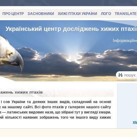
ПРО ЦЕНТР
ЗАСНОВНИКИ
ХИЖІ ПТАХИ УКРАЇНИ
ЛОГО
TRANSLATE
Український центр досліджень хижих птахі
Інформаційно
ражень хижих птахів
і сов України та деяких інших видів, складений на основі
 на нашому сайті. Всі фото птахів у галереях нашого сайту
в — латинських видових назв, що зібрані тут у вигляді хмари.
й кількості наявних зображень того чи іншого виду хижих
Х