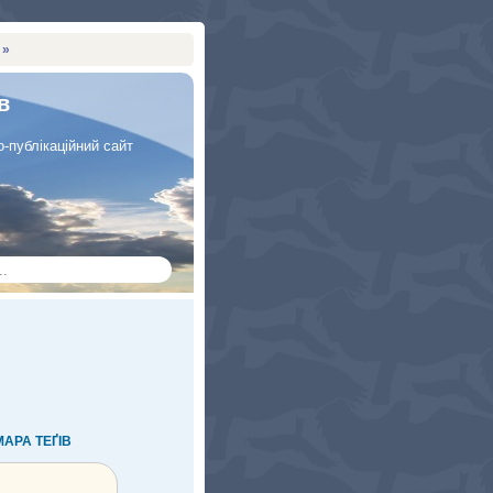
 »
в
-публікаційний сайт
МАРА ТЕҐIВ