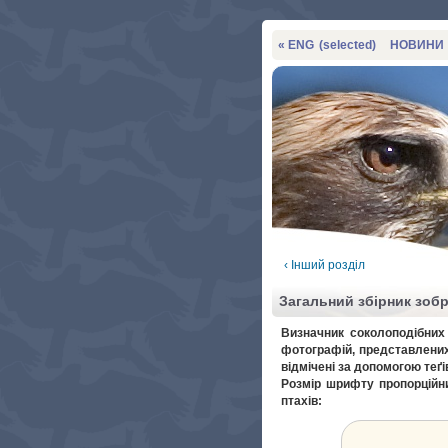
« ENG
(selected)
НОВИНИ
‹ Інший розділ
Загальний збірник зоб
Визначник соколоподібних 
фотографій, представлених
відмічені за допомогою теґі
Розмір шрифту пропорційни
птахів: