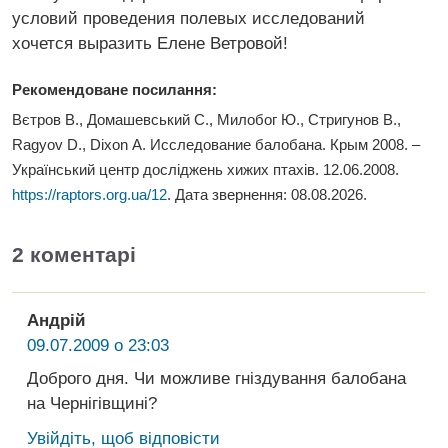
условий проведения полевых исследований
хочется выразить Елене Ветровой!
Рекомендоване посилання:
Вєтров В., Домашевський С., Милобог Ю., Стригунов В.,
Ragyov D., Dixon A. Исследование балобана. Крым 2008. –
Український центр досліджень хижих птахів. 12.06.2008.
https://raptors.org.ua/12
. Дата звернення:
08.08.2026
.
2 коментарі
Андрій
09.07.2009 о 23:03
Доброго дня. Чи можливе гніздування балобана
на Чернігівщині?
Увійдіть, щоб відповісти