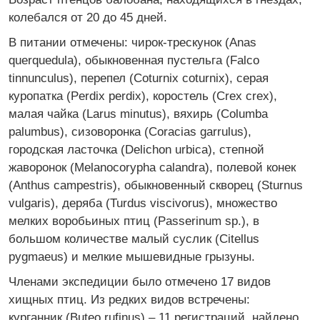
колебался от 20 до 45 дней.
В питании отмечены: чирок-трескунок (Anas
querquedula), обыкновенная пустельга (Falco
tinnunculus), перепел (Coturnix coturnix), серая
куропатка (Perdix perdix), коростель (Crex crex),
малая чайка (Larus minutus), вяхирь (Columba
palumbus), сизоворонка (Coracias garrulus),
городская ласточка (Delichon urbica), степной
жаворонок (Melanocorypha calandra), полевой конек
(Anthus campestris), обыкновенный скворец (Sturnus
vulgaris), деряба (Turdus viscivorus), множество
мелких воробьиных птиц (Passerinum sp.), в
большом количестве малый суслик (Citellus
pygmaeus) и мелкие мышевидные грызуны.
Членами экспедиции было отмечено 17 видов
хищных птиц. Из редких видов встречены:
курганник (Buteo rufinus) – 11 регистраций, найдено