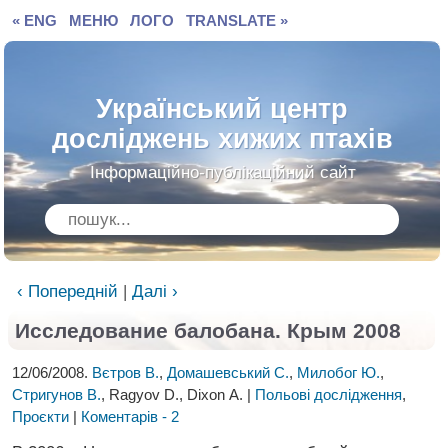
« ENG
МЕНЮ
ЛОГО
TRANSLATE »
Український центр
досліджень хижих птахів
Інформаційно-публікаційний сайт
‹ Попередній
|
Далі ›
Исследование балобана. Крым 2008
12/06/2008.
Вєтров В.
,
Домашевський С.
,
Милобог Ю.
,
Стригунов В.
, Ragyov D., Dixon A. |
Польові дослідження
,
Проєкти
|
Коментарів - 2