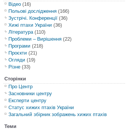
Відео
(16)
Польові дослідження
(166)
Зустрічі. Конференції
(36)
Хижі птахи України
(36)
Література
(110)
Проблеми – Вирішення
(22)
Програми
(218)
Проєкти
(21)
Огляди
(19)
Різне
(33)
Сторінки
Про Центр
Засновники центру
Експерти центру
Статус хижих птахів України
Загальний збірник зображень хижих птахів
Теми