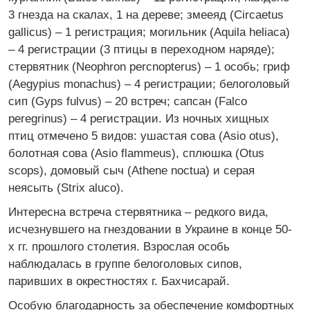
3 гнезда на скалах, 1 на дереве; змееяд (Circaetus
gallicus) – 1 регистрация; могильник (Aquila heliaca)
– 4 регистрации (3 птицы в переходном наряде);
стервятник (Neophron percnopterus) – 1 особь; гриф
(Aegypius monachus) – 4 регистрации; белоголовый
сип (Gyps fulvus) – 20 встреч; сапсан (Falco
peregrinus) – 4 регистрации. Из ночных хищных
птиц отмечено 5 видов: ушастая сова (Asio otus),
болотная сова (Asio flammeus), сплюшка (Otus
scops), домовый сыч (Athene noctua) и серая
неясыть (Strix aluco).
Интересна встреча стервятника – редкого вида,
исчезнувшего на гнездовании в Украине в конце 50-
х гг. прошлого столетия. Взрослая особь
наблюдалась в группе белоголовых сипов,
паривших в окрестностях г. Бахчисарай.
Особую благодарность за обеспечение комфортных