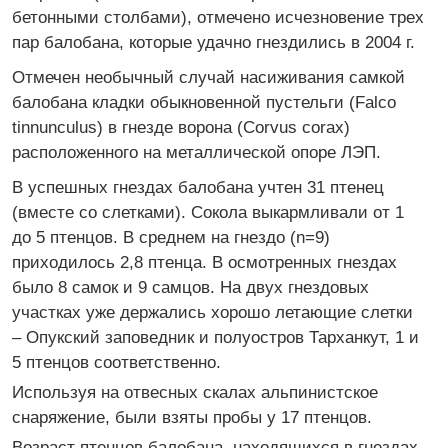
бетонными столбами), отмечено исчезновение трех
пар балобана, которые удачно гнездились в 2004 г.
Отмечен необычный случай насиживания самкой
балобана кладки обыкновенной пустельги (Falco
tinnunculus) в гнезде ворона (Corvus corax)
расположенного на металлической опоре ЛЭП.
В успешных гнездах балобана учтен 31 птенец
(вместе со слетками). Сокола выкармливали от 1
до 5 птенцов. В среднем на гнездо (n=9)
приходилось 2,8 птенца. В осмотренных гнездах
было 8 самок и 9 самцов. На двух гнездовых
участках уже держались хорошо летающие слетки
– Опукский заповедник и полуостров Тарханкут, 1 и
5 птенцов соответственно.
Используя на отвесных скалах альпинистское
снаряжение, были взяты пробы у 17 птенцов.
Возраст птенцов балобана, находящихся в гнездах,