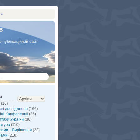
 »
в
-публікаційний сайт
и
(16)
ві дослідження
(166)
ічі. Конференції
(36)
птахи України
(36)
атура
(110)
леми – Вирішення
(22)
рами
(218)