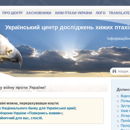
ПРО ЦЕНТР
ЗАСНОВНИКИ
ХИЖІ ПТАХИ УКРАЇНИ
ЛОГО
TRANSLATE
Український центр досліджень хижих птахі
Інформаційно
у війну проти України!
Допис
Відео
Польо
аїні можна, перерахувавши кошти:
Зустр
 Національного банку для Української армії
;
Хижі 
оборони України «Повернись живим»
;
Літер
ийнятний для вас, спосіб
.
Проб
Прог