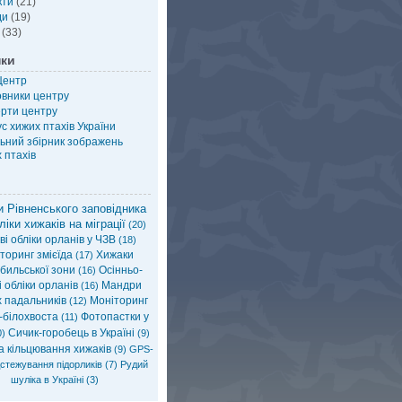
кти
(21)
ди
(19)
(33)
нки
Центр
овники центру
рти центру
с хижих птахів України
ьний збірник зображень
 птахів
 Рівненського заповідника
ліки хижаків на міграції
(20)
і обліки орланів у ЧЗВ
(18)
торинг змієїда
Хижаки
(17)
бильської зони
Осінньо-
(16)
 обліки орланів
Мандри
(16)
х падальників
Моніторинг
(12)
-білохвоста
Фотопастки у
(11)
Сичик-горобець в Україні
)
(9)
а кільцювання хижаків
(9)
GPS-
стежування підорликів
(7)
Рудий
шуліка в Україні
(3)