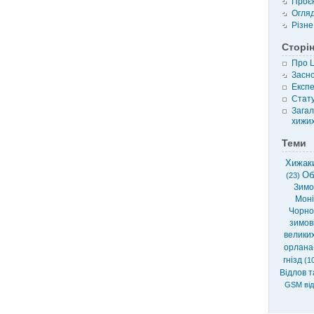
Проє
Огля
Різне
Сторі
Про 
Засн
Експе
Стату
Загал
хижих
Теми
Хижаки
Об
(23)
Зимов
Моні
Чорно
зимові
велики
орлана
гнізд
(10
Відлов т
GSM від