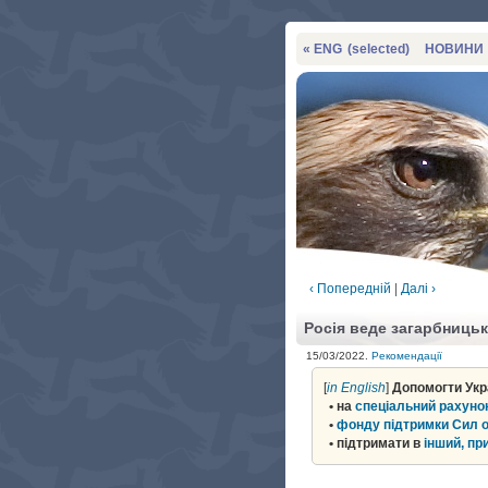
« ENG
(selected)
НОВИНИ
‹ Попередній
|
Далі ›
Росія веде загарбницьк
15/03/2022.
Рекомендації
[
in English
]
Допомогти Укр
•
на
спеціальний рахунок
•
фонду підтримки Сил 
•
підтримати в
інший, пр