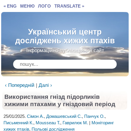
« ENG
МЕНЮ
ЛОГО
TRANSLATE »
Український центр
досліджень хижих птахів
Інформаційно-публікаційний сайт
‹ Попередній
|
Далі ›
Використання гнізд підорликів
хижими птахами у гніздовий період
25/01/2025.
Сімон А.
,
Домашевський С.
,
Панчук О.
,
Письменний К.
,
Mousseau T.
,
Гаврилюк М.
|
Моніторинг
хижих птахів
,
Польові дослідження