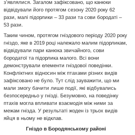
з’являлися. Загалом зафіксовано, що канюки
відвідували його протягом сезону 2020 року 62
рази, малі підорлики – 33 рази та сови бородаті –
53 рази.
Таким чином, протягом гніздового періоду 2020 року
гніздо, яке в 2019 році належало малим підорликам,
відвідували пари канюка звичайного, сови
бородатої та підорлика малого. Всі вони
демонстрували елементи гніздової поведінки.
Конфліктних відносин між птахами різних видів
зафіксовано не було. Тут слід зауважити, що ми
мали змогу бачити лише події, які відбувались
безпосередньо у гнізді. Безумовно, на поведінку
птахів могла впливати взаємодія між ними за
межам гнізда. У результаті жоден із трьох видів
яйця в ньому не відклав.
Гніздо в Бородянському районі