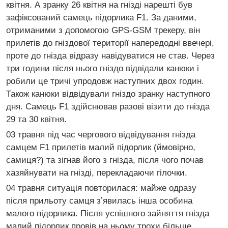
квітня. А зранку 26 квітня на гнізді нарешті був
зафіксований самець підорлика F1. За даними,
отриманими з допомогою GPS-GSM трекеру, він
прилетів до гніздової території напередодні ввечері,
проте до гнізда відразу навідуватися не став. Через
три години після нього гніздо відвідали канюки і
робили це тричі упродовж наступних двох годин.
Також канюки відвідували гніздо зранку наступного
дня. Самець F1 здійснював разові візити до гнізда
29 та 30 квітня.
03 травня під час чергового відвідування гнізда
самцем F1 прилетів малий підорлик (ймовірно,
самиця?) та зігнав його з гнізда, після чого почав
хазяйнувати на гнізді, перекладаючи гілочки.
04 травня ситуація повторилася: майже одразу
після прильоту самця зʼявилась інша особина
малого підорлика. Після успішного зайняття гнізда
малий підорлик провів на ньому трохи більше