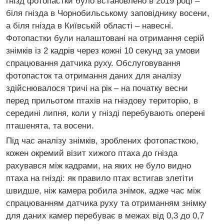
гнізд фотопастки було встановлено в 2019 році –
біля гнізда в Чорнобильському заповіднику восени,
а біля гнізда в Київській області – навесні.
Фотопастки були налаштовані на отримання серій
знімків із 2 кадрів через кожні 10 секунд за умови
спрацювання датчика руху. Обслуговування
фотопасток та отримання даних для аналізу
здійснювалося тричі на рік – на початку весни
перед прильотом птахів на гніздову територію, в
середині липня, коли у гнізді перебувають оперені
пташенята, та восени.
Під час аналізу знімків, зроблених фотопасткою,
кожен окремий візит хижого птаха до гнізда
рахувався між кадрами, на яких не було видно
птаха на гнізді: як правило птах встигав злетіти
швидше, ніж камера робила знімок, адже час між
спрацюванням датчика руху та отриманням знімку
для даних камер перебуває в межах від 0,3 до 0,7