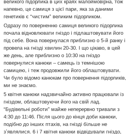
великого підорлика в цих краях малоймовірна, тож
напевно, це самиця з цієї пари, яка за даними
генетиків є “чистим” великим підорликом.
Одразу по поверненню самиця великого підорлика
почала відновлювати гніздо і підлаштовувати його
під себе. Вона повернулася приблизно о 5-й ранку і
провела на гнізді хвилин 20-30. І що цікаво, в цей
же день, але приблизно о 10:30 на гніздо
повернулися канюки – самець із темнішою
самицею, і теж продовжили його облаштовувати.
Чи було відомо канюкам про повернення підорликів,
ми не знаємо.
5 квітня канюки надзвичайно активно працювали із
гніздом, облаштовуючи його на свій лад.
“Будівельні роботи” майже неперервно тривали з
4:30 до 11:46. Після цього до кінця доби канюки,
подібно до інших птахів, на гнізді більше не
зʼявлялися. 6 і 7 квітня канюки відвідували гніздо,