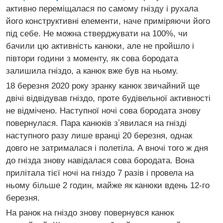
активно переміщалася по самому гнізду і рухала
його конструктивні елементи, наче приміряючи його
під себе. Не можна стверджувати на 100%, чи
бачили цю активність канюки, але не пройшло і
півтори години з моменту, як сова бородата
залишила гніздо, а канюк вже був на ньому.
18 березня 2020 року зранку канюк звичайний ще
двічі відвідував гніздо, проте будівельної активності
не відмічено. Наступної ночі сова бородата знову
повернулася. Пара канюків зʼявилася на гнізді
наступного разу лише вранці 20 березня, однак
довго не затрималася і полетіла. А вночі того ж дня
до гнізда знову навідалася сова бородата. Вона
прилітала тієї ночі на гніздо 7 разів і провела на
ньому більше 2 годин, майже як канюки вдень 12-го
березня.
На ранок на гніздо знову повернувся канюк