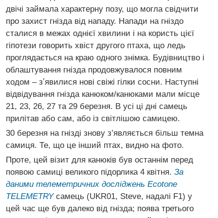
двічі займала характерну позу, що могла свідчити
про захист гнізда від нападу. Напади на гніздо
сталися в межах однієї хвилини і на користь цієї
гіпотези говорить хвіст другого птаха, що ледь
проглядається на краю одного знімка. Будівництво і
облаштування гнізда продовжувалося повним
ходом – зʼявилися нові свіжі гілки сосни. Наступні
відвідування гнізда канюком/канюками мали місце
21, 23, 26, 27 та 29 березня. В усі ці дні самець
прилітав або сам, або із світлішою самицею.
30 березня на гнізді знову з’являється більш темна
самиця. Те, що це інший птах, видно на фото.
Проте, цей візит для канюків був останнім перед
появою самиці великого підорлика 4 квітня.
За
даними телеметричних досліджень Ecotone
TELEMETRY
самець (UKR01, Steve, надалі F1) у
цей час ще був далеко від гнізда; поява третього