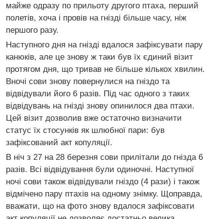
майже одразу по прильоту другого птаха, перший
полетів, хоча і провів на гнізді більше часу, ніж
першого разу.
Наступного дня на гнізді вдалося зафіксувати пару
канюків, але це знову ж таки був їх єдиний візит
протягом дня, що тривав не більше кількох хвилин.
Вночі сови знову повернулися на гніздо та
відвідували його 6 разів. Під час одного з таких
відвідувань на гнізді знову опинилося два птахи.
Цей візит дозволив вже остаточно визначити
статус їх стосунків як шлюбної пари: був
зафіксований акт копуляції.
В ніч з 27 на 28 березня сови прилітали до гнізда 6
разів. Всі відвідування були одиночні. Наступної
ночі сови також відвідували гніздо (4 рази) і також
відмічено пару птахів на одному знімку. Щоправда,
вважати, що на фото знову вдалося зафіксовати
акт копуляції не дозволяє достатньо велика