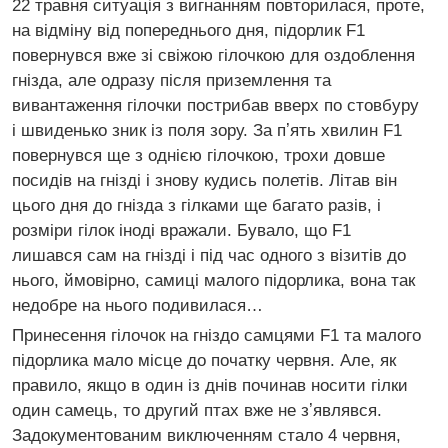
22 травня ситуація з вигнанням повторилася, проте,
на відміну від попереднього дня, підорлик F1
повернувся вже зі свіжою гілочкою для оздоблення
гнізда, але одразу після приземлення та
вивантаження гілочки пострибав вверх по стовбуру
і швиденько зник із поля зору. За пʼять хвилин F1
повернувся ще з однією гілочкою, трохи довше
посидів на гнізді і знову кудись полетів. Літав він
цього дня до гнізда з гілками ще багато разів, і
розміри гілок іноді вражали. Бувало, що F1
лишався сам на гнізді і під час одного з візитів до
нього, ймовірно, самиці малого підорлика, вона так
недобре на нього подивилася…
Принесення гілочок на гніздо самцями F1 та малого
підорлика мало місце до початку червня. Але, як
правило, якщо в один із днів починав носити гілки
один самець, то другий птах вже не зʼявлявся.
Задокументованим виключенням стало 4 червня,