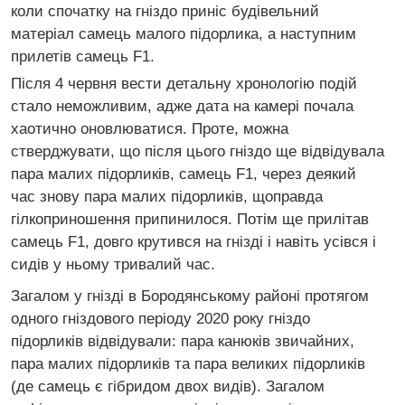
коли спочатку на гніздо приніс будівельний
матеріал самець малого підорлика, а наступним
прилетів самець F1.
Після 4 червня вести детальну хронологію подій
стало неможливим, адже дата на камері почала
хаотично оновлюватися. Проте, можна
стверджувати, що після цього гніздо ще відвідувала
пара малих підорликів, самець F1, через деякий
час знову пара малих підорликів, щоправда
гілкоприношення припинилося. Потім ще прилітав
самець F1, довго крутився на гнізді і навіть усівся і
сидів у ньому тривалий час.
Загалом у гнізді в Бородянському районі протягом
одного гніздового періоду 2020 року гніздо
підорликів відвідували: пара канюків звичайних,
пара малих підорликів та пара великих підорликів
(де самець є гібридом двох видів). Загалом