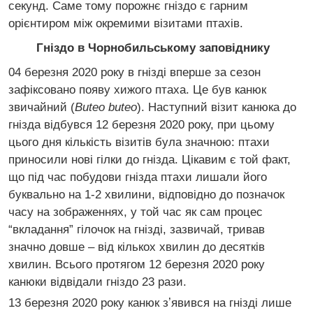
секунд. Саме тому порожнє гніздо є гарним
орієнтиром між окремими візитами птахів.
Гніздо в Чорнобильському заповіднику
04 березня 2020 року в гнізді вперше за сезон
зафіксовано появу хижого птаха. Це був канюк
звичайний (
Buteo buteo
). Наступний візит канюка до
гнізда відбувся 12 березня 2020 року, при цьому
цього дня кількість візитів була значною: птахи
приносили нові гілки до гнізда. Цікавим є той факт,
що під час побудови гнізда птахи лишали його
буквально на 1-2 хвилини, відповідно до позначок
часу на зображеннях, у той час як сам процес
“вкладання” гілочок на гнізді, зазвичай, тривав
значно довше – від кількох хвилин до десятків
хвилин. Всього протягом 12 березня 2020 року
канюки відвідали гніздо 23 рази.
13 березня 2020 року канюк зʼявився на гнізді лише