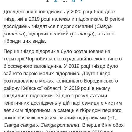
1
2
...
4
›
Дослідження проводились у 2020 році біля двох
гнізд, які в 2019 році належали підорликам. В регіоні
досліджень гніздяться підорлик малий (
Clanga
pomarina
), підорлик великий (
C. clanga
), а також
гібриди цих видів.
Перше гніздо підорликів було розташоване на
території Чорнобильського радіаційно-екологічного
біосферного заповідника. У 2019 році гніздо було
зайнято парою малих підорликів. Друге гніздо
розташоване в межах колишнього Бородянського
району Київської області. У 2019 році в ньому
гніздились підорлики. Згідно з результатами
генетичних досліджень у цій парі самиця є чистим
великим підорликом, а самець є гібридом першого
покоління між великим і малим підорликами (F1,
Clanga clanga
x
Clanga pomarina
). Вперше біля обох