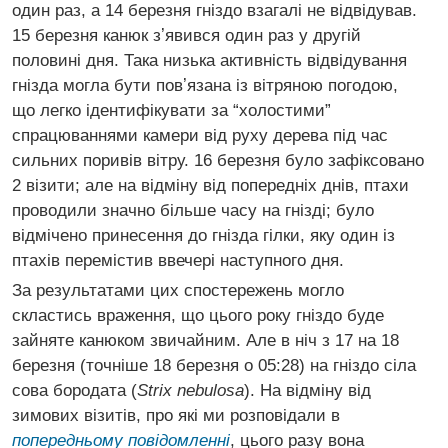
один раз, а 14 березня гніздо взагалі не відвідував.
15 березня канюк зʼявився один раз у другій
половині дня. Така низька активність відвідування
гнізда могла бути повʼязана із вітряною погодою,
що легко ідентифікувати за “холостими”
спрацюваннями камери від руху дерева під час
сильних поривів вітру. 16 березня було зафіксовано
2 візити; але на відміну від попередніх днів, птахи
проводили значно більше часу на гнізді; було
відмічено принесення до гнізда гілки, яку один із
птахів перемістив ввечері наступного дня.
За результатами цих спостережень могло
скластись враження, що цього року гніздо буде
зайняте канюком звичайним. Але в ніч з 17 на 18
березня (точніше 18 березня о 05:28) на гніздо сіла
сова бородата (
Strix nebulosa
). На відміну від
зимових візитів, про які ми розповідали в
попередньому повідомленні
, цього разу вона