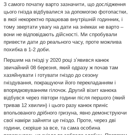
З самого початку варто зазначити, що дослідження
цього гнізда відбувалися за допомогою фотопастки,
в якої некоректно працював внутрішній годинник, і
тому звертати увагу на дати на знімках не варто –
вони не відповідають дійсності. Ми спробували
привести дати до реального часу, проте можлива
похибка в 1-2 доби.
Першим на гнізді у 2020 році зʼявився канюк
звичайний 08 березня, який одразу ж почав там
хазяйнувати і готувати гніздо до сезону
гніздування, покращуючи його перекладанням і
впорядковуванням гілочок. Другий візит канюка
відбувся через півтори години після першого (який
тривав 12 хвилин) і цього разу канюк приніс
впольованого дрібного гризуна, явно демонструючи
свої наміри зайняти це гніздо. Проте, через дві
години, скоріше за все, та сама особина