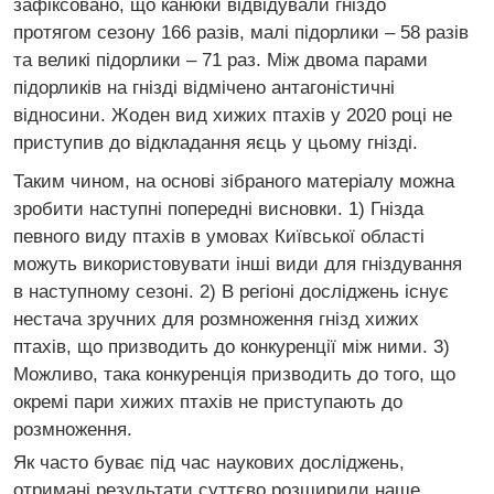
зафіксовано, що канюки відвідували гніздо
протягом сезону 166 разів, малі підорлики – 58 разів
та великі підорлики – 71 раз. Між двома парами
підорликів на гнізді відмічено антагоністичні
відносини. Жоден вид хижих птахів у 2020 році не
приступив до відкладання яєць у цьому гнізді.
Таким чином, на основі зібраного матеріалу можна
зробити наступні попередні висновки. 1) Гнізда
певного виду птахів в умовах Київської області
можуть використовувати інші види для гніздування
в наступному сезоні. 2) В регіоні досліджень існує
нестача зручних для розмноження гнізд хижих
птахів, що призводить до конкуренції між ними. 3)
Можливо, така конкуренція призводить до того, що
окремі пари хижих птахів не приступають до
розмноження.
Як часто буває під час наукових досліджень,
отримані результати суттєво розширили наше