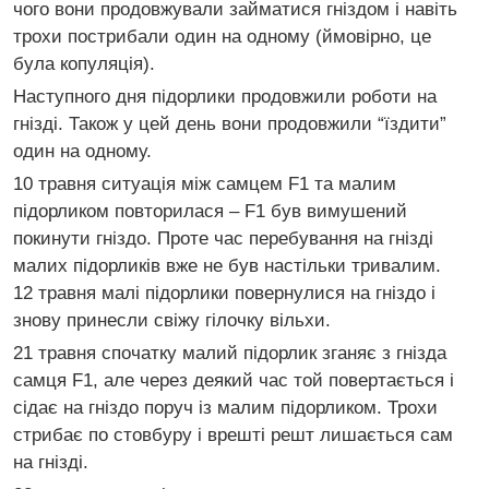
чого вони продовжували займатися гніздом і навіть
трохи пострибали один на одному (ймовірно, це
була копуляція).
Наступного дня підорлики продовжили роботи на
гнізді. Також у цей день вони продовжили “їздити”
один на одному.
10 травня ситуація між самцем F1 та малим
підорликом повторилася – F1 був вимушений
покинути гніздо. Проте час перебування на гнізді
малих підорликів вже не був настільки тривалим.
12 травня малі підорлики повернулися на гніздо і
знову принесли свіжу гілочку вільхи.
21 травня спочатку малий підорлик зганяє з гнізда
самця F1, але через деякий час той повертається і
сідає на гніздо поруч із малим підорликом. Трохи
стрибає по стовбуру і врешті решт лишається сам
на гнізді.