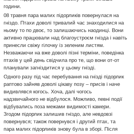
години.
08 травня пара малих підорликів повернулася на
гніздо. Птахи доволі тривалий час знаходилися на
ньому то по двоє, то залишаючись наодинці. Вони
активно працювали над благоустроєм гнізда і навіть
принесли свіжу гілочку із зеленим листям.
Незважаючи на вже доволі пізні терміни, поведінка
птахів у цей день свідчила про те, що вони от-от
планували загніздитися у цьому гнізді.
Одного разу під час перебування на гнізді підорлик
раптово зайняв доволі цікаву позу – присів і наче
видивлявся когось. Хоча, далі чогось
надзвичайного не відбулося. Можливо, певні події
відбувались поза межами видимості камери.
Згодом підорлик залишив гніздо, але невдовзі
повернувся; також повернувся і другий птах, та
пара малих підорликів знову була в зборі. Після