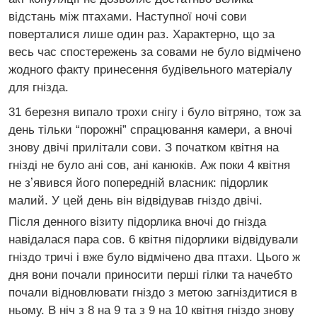
відстань між птахами. Наступної ночі сови
поверталися лише один раз. Характерно, що за
весь час спостережень за совами не було відмічено
жодного факту принесення будівельного матеріалу
для гнізда.
31 березня випало трохи снігу і було вітряно, тож за
день тільки “порожні” спрацювання камери, а вночі
знову двічі прилітали сови. З початком квітня на
гнізді не було ані сов, ані канюків. Аж поки 4 квітня
не зʼявився його попередній власник: підорлик
малий. У цей день він відвідував гніздо двічі.
Після денного візиту підорлика вночі до гнізда
навідалася пара сов. 6 квітня підорлики відвідували
гніздо тричі і вже було відмічено два птахи. Цього ж
дня вони почали приносити перші гілки та начебто
почали відновлювати гніздо з метою загніздитися в
ньому. В ніч з 8 на 9 та з 9 на 10 квітня гніздо знову