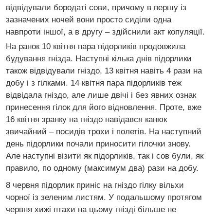
відвідували бородаті сови, причому в першу із
зазначених ночей вони просто сиділи одна
навпроти іншої, а в другу – здійснили акт копуляції.
На ранок 10 квітня пара підорликів продовжила
будування гнізда. Наступні кілька днів підорлики
також відвідували гніздо, 13 квітня навіть 4 рази на
добу і з гілками. 14 квітня пара підорликів теж
відвідала гніздо, але лише двічі і без явних ознак
принесення гілок для його відновлення. Проте, вже
16 квітня зранку на гніздо навідався канюк
звичайний – посидів трохи і полетів. На наступний
день підорлики почали приносити гілочки знову.
Але наступні візити як підорликів, так і сов були, як
правило, по одному (максимум два) рази на добу.
8 червня підорлик приніс на гніздо гілку вільхи
чорної із зеленим листям. У подальшому протягом
червня хижі птахи на цьому гнізді більше не