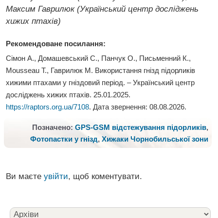
Максим Гаврилюк (Український центр досліджень
хижих птахів)
Рекомендоване посилання:
Сімон А., Домашевський С., Панчук О., Письменний К.,
Mousseau T., Гаврилюк М. Використання гнізд підорликів
хижими птахами у гніздовий період
. – Український центр
досліджень хижих птахів. 25.01.2025.
https://raptors.org.ua/7108
. Дата звернення:
08.08.2026
.
Позначено:
GPS-GSM відстежування підорликів
,
Фотопастки у гнізд
,
Хижаки Чорнобильської зони
Ви маєте
увійти
, щоб коментувати.