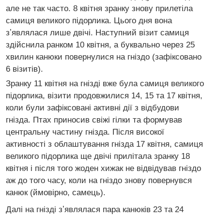
але не так часто. 8 квітня зранку знову прилетіла
самиця великого підорлика. Цього дня вона
зʼявлялася лише двічі. Наступний візит самиця
здійснила ранком 10 квітня, а буквально через 25
хвилин канюки повернулися на гніздо (зафіксовано
6 візитів).
Зранку 11 квітня на гнізді вже була самиця великого
підорлика, візити продовжилися 14, 15 та 17 квітня,
коли були зафіксовані активні дії з відбудови
гнізда. Птах приносив свіжі гілки та формував
центральну частину гнізда. Після високої
активності з облаштування гнізда 17 квітня, самиця
великого підорлика ще двічі прилітала зранку 18
квітня і після того жоден хижак не відвідував гніздо
аж до того часу, коли на гніздо знову повернувся
канюк (ймовірно, самець).
Далі на гнізді зʼявлялася пара канюків 23 та 24