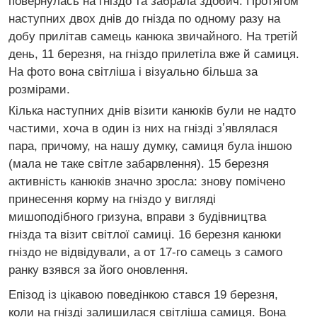
повернулась на гніздо та забрала здобич. Протягом
наступних двох днів до гнізда по одному разу на
добу прилітав самець канюка звичайного. На третій
день, 11 березня, на гніздо прилетіла вже й самиця.
На фото вона світліша і візуально більша за
розмірами.
Кілька наступних днів візити канюків були не надто
частими, хоча в один із них на гнізді зʼявлялася
пара, причому, на нашу думку, самиця була іншою
(мала не таке світле забарвлення). 15 березня
активність канюків значно зросла: знову помічено
принесення корму на гніздо у вигляді
мишоподібного гризуна, вправи з будівництва
гнізда та візит світлої самиці. 16 березня канюки
гніздо не відвідували, а от 17-го самець з самого
ранку взявся за його оновлення.
Епізод із цікавою поведінкою стався 19 березня,
коли на гнізді залишилася світліша самиця. Вона