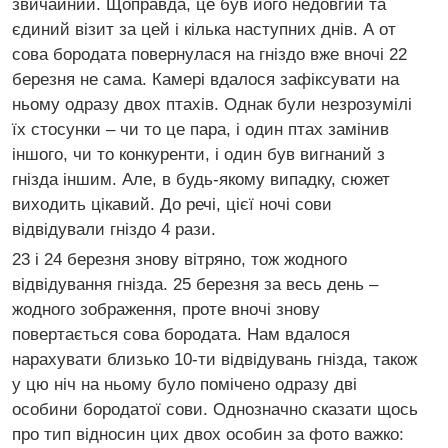
звичайний. Щоправда, це був його недовгий та
єдиний візит за цей і кілька наступних днів. А от
сова бородата повернулася на гніздо вже вночі 22
березня не сама. Камері вдалося зафіксувати на
ньому одразу двох птахів. Однак були незрозумілі
їх стосунки – чи то це пара, і один птах замінив
іншого, чи то конкуренти, і один був вигнаний з
гнізда іншим. Але, в будь-якому випадку, сюжет
виходить цікавий. До речі, цієї ночі сови
відвідували гніздо 4 рази.
23 і 24 березня знову вітряно, тож жодного
відвідування гнізда. 25 березня за весь день –
жодного зображення, проте вночі знову
повертається сова бородата. Нам вдалося
нарахувати близько 10-ти відвідувань гнізда, також
у цю ніч на ньому було помічено одразу дві
особини бородатої сови. Однозначно сказати щось
про тип відносин цих двох особин за фото важко: