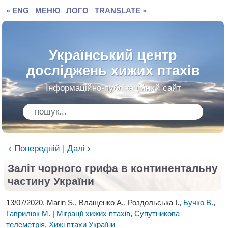
« ENG
МЕНЮ
ЛОГО
TRANSLATE »
Український центр
досліджень хижих птахів
Інформаційно-публікаційний сайт
‹ Попередній
|
Далі ›
Заліт чорного грифа в континентальну
частину України
13/07/2020. Marin S., Влащенко А., Роздольська І.,
Бучко В.
,
Гаврилюк М.
|
Міграції хижих птахів
,
Супутникова
телеметрія
,
Хижі птахи України