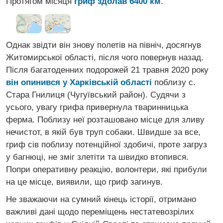
Протягом місяця
гриф здолав 6400 км
.
Однак звідти він знову полетів на північ, досягнув
Житомирської області, після чого повернув назад.
Після багатоденних подорожей 21 травня 2020 року
він опинився у Харківській області
поблизу с.
Стара Гнилиця (Чугуївський район). Судячи з
усього, увагу грифа привернула тваринницька
ферма. Поблизу неї розташовано місце для зливу
нечистот, в якій був труп собаки. Швидше за все,
гриф сів поблизу потенційної здобичі, проте загруз
у багнюці, не зміг злетіти та швидко втопився.
Попри оперативну реакцію, волонтери, які прибули
на це місце, виявили, що гриф загинув.
Не зважаючи на сумний кінець історії, отримано
важливі дані щодо переміщень нестатевозрілих