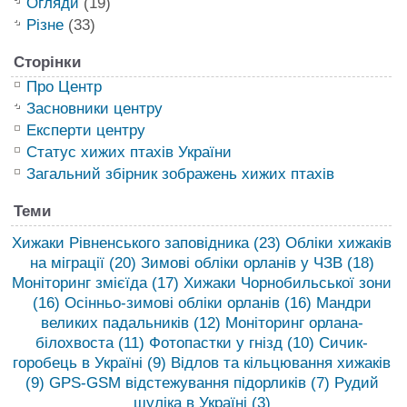
Огляди
(19)
Різне
(33)
Сторінки
Про Центр
Засновники центру
Експерти центру
Статус хижих птахів України
Загальний збірник зображень хижих птахів
Теми
Хижаки Рівненського заповідника
(23)
Обліки хижаків
на міграції
(20)
Зимові обліки орланів у ЧЗВ
(18)
Моніторинг змієїда
(17)
Хижаки Чорнобильської зони
(16)
Осінньо-зимові обліки орланів
(16)
Мандри
великих падальників
(12)
Моніторинг орлана-
білохвоста
(11)
Фотопастки у гнізд
(10)
Сичик-
горобець в Україні
(9)
Відлов та кільцювання хижаків
(9)
GPS-GSM відстежування підорликів
(7)
Рудий
шуліка в Україні
(3)