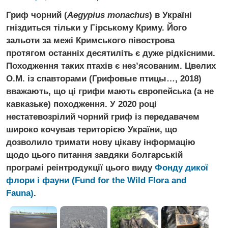
Гриф чорний (
Aegypius monachus
) в Україні
гніздиться тільки у Гірському Криму. Його
зальоти за межі Кримського півострова
протягом останніх десятиліть є дуже рідкісними.
Походження таких птахів є нез’ясованим. Цвелих
О.М. із спавторами (Грифовые птицы…, 2018)
вважають, що ці грифи мають європейська (а не
кавказьке) походження. У 2020 році
нестатевозрілий чорний гриф із передавачем
широко кочував територією України, що
дозволило тримати нову цікаву інформацію
щодо цього питання завдяки болгарській
програмі реінтродукції цього виду
Фонду дикої
флори і фауни (Fund for the Wild Flora and
Fauna)
.