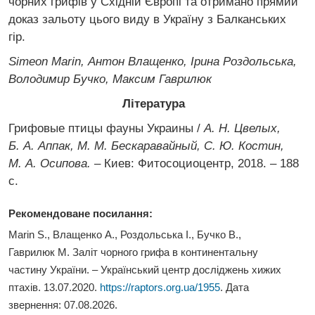
чорних грифів у Східній Європі та отримано прямий
доказ зальоту цього виду в Україну з Балканських
гір.
Simeon Marin, Антон Влащенко, Ірина Роздольська,
Володимир Бучко, Максим Гаврилюк
Література
Грифовые птицы фауны Украины /
А. Н. Цвелых,
Б. А. Аппак, М. М. Бескаравайный, С. Ю. Костин,
М. А. Осипова.
– Киев: Фитосоциоцентр, 2018. – 188
с.
Рекомендоване посилання:
Marin S., Влащенко А., Роздольська І., Бучко В.,
Гаврилюк М. Заліт чорного грифа в континентальну
частину України. – Український центр досліджень хижих
птахів. 13.07.2020.
https://raptors.org.ua/1955
. Дата
звернення:
07.08.2026
.