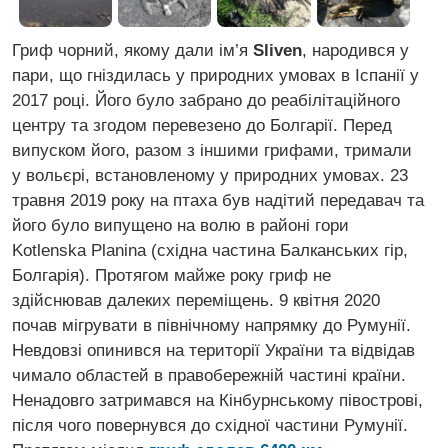
Гриф чорний, якому дали ім’я
Sliven
, народився у
пари, що гніздилась у природних умовах в Іспанії у
2017 році. Його було забрано до реабілітаційного
центру та згодом перевезено до Болгарії. Перед
випуском його, разом з іншими грифами, тримали
у вольєрі, встановленому у природних умовах. 23
травня 2019 року на птаха був надітий передавач та
його було випущено на волю в районі гори
Kotlenska Planina (східна частина Балканських гір,
Болгарія). Протягом майже року гриф не
здійснював далеких переміщень. 9 квітня 2020
почав мігрувати в північному напрямку до Румунії.
Невдовзі опинився на території України та відвідав
чимало областей в правобережній частині країни.
Ненадовго затримався на Кінбурнському півострові,
після чого повернувся до східної частини Румунії.