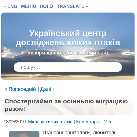
« ENG
МЕНЮ
ЛОГО
TRANSLATE »
Український центр
досліджень хижих птахів
Інформаційно-публікаційний сайт
‹ Попередній
|
Далі ›
Спостерігаймо за осінньою міграцією
разом!
13/09/2010.
Міграції хижих птахів
|
Коментарів - 125
Шановні орнітологи, любителі