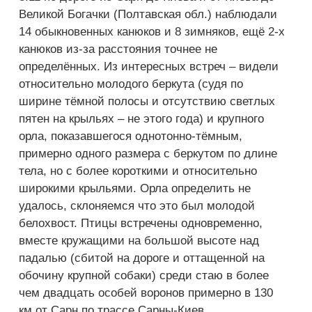
Великой Богачки (Полтавская обл.) наблюдали
14 обыкновенных канюков и 8 зимняков, ещё 2-х
канюков из-за расстояния точнее не
определённых. Из интересных встреч – видели
относительно молодого беркута (судя по
ширине тёмной полосы и отсутствию светлых
пятен на крыльях – не этого года) и крупного
орла, показавшегося однотонно-тёмным,
примерно одного размера с беркутом по длине
тела, но с более короткими и относительно
широкими крыльями. Орла определить не
удалось, склоняемся что это был молодой
белохвост. Птицы встречены одновременно,
вместе кружащими на большой высоте над
падалью (сбитой на дороге и оттащенной на
обочину крупной собаки) среди стаю в более
чем двадцать особей воронов примерно в 130
км от Сарн по трассе Сарны-Киев