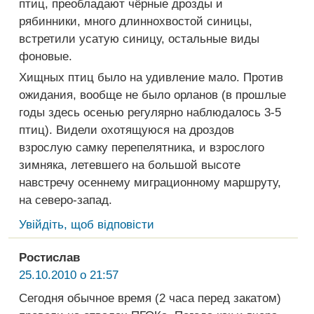
птиц, преобладают чёрные дрозды и
рябинники, много длиннохвостой синицы,
встретили усатую синицу, остальные виды
фоновые.
Хищных птиц было на удивление мало. Против
ожидания, вообще не было орланов (в прошлые
годы здесь осенью регулярно наблюдалось 3-5
птиц). Видели охотящуюся на дроздов
взрослую самку перепелятника, и взрослого
зимняка, летевшего на большой высоте
навстречу осеннему миграционному маршруту,
на северо-запад.
Увійдіть, щоб відповісти
Ростислав
25.10.2010 о 21:57
Сегодня обычное время (2 часа перед закатом)