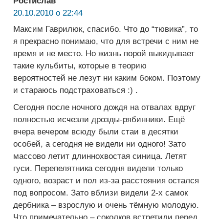
Ростислав
20.10.2010 о 22:44
Максим Гаврилюк, спасибо. Что до “тювика”, то
я прекрасно понимаю, что для встречи с ним не
время и не место. Но жизнь порой выкидывает
такие кульбиты, которые в теорию
вероятностей не лезут ни каким боком. Поэтому
и стараюсь подстраховаться :) .
Сегодня после ночного дождя на отвалах вдруг
полностью исчезли дрозды-рябинники. Ещё
вчера вечером всюду были стаи в десятки
особей, а сегодня не видели ни одного! Зато
массово летит длиннохвостая синица. Летят
гуси. Перепелятника сегодня видели только
одного, возраст и пол из-за расстояния остался
под вопросом. Зато вблизи видели 2-х самок
дербника – взрослую и очень тёмную молодую.
Что примечательно – соколков встретили перед