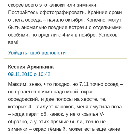
скорее всего это канюки или зимняки.
Пострайтесь сфотографировать. Крайние сроки
отлета осоеда – начало октября. Конечно, могут
быть аномально поздние встречи с отдельными
особями, но вряд ли с 4-мя в ноябре. Успехов
вам!
Увійдіть, щоб відповісти
Ксения Архипкина
09.11.2010 о 10:42
Максим, знаю, что поздно, но 7.11 точно осоед –
он пролетел прямо надо мной, окрас
осоедовский, и две полосы на хвосте. те,
которых 4 – силуэт канюков, меня смутила поза
– когда парит об. канюк, у него крылья V-
образно, а у этих прямые были, точно не
зимняки – окрас тёмный. может есть ещё какие