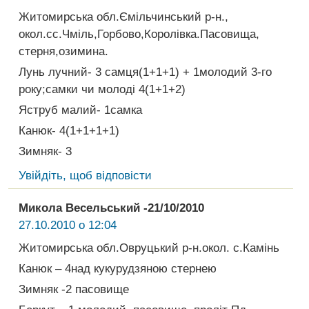
Житомирська обл.Ємільчинський р-н.,
окол.сс.Чміль,Горбово,Королівка.Пасовища,
стерня,озимина.
Лунь лучний- 3 самця(1+1+1) + 1молодий 3-го
року;самки чи молоді 4(1+1+2)
Яструб малий- 1самка
Канюк- 4(1+1+1+1)
Зимняк- 3
Увійдіть, щоб відповісти
Микола Весельський -21/10/2010
27.10.2010 о 12:04
Житомирська обл.Овруцький р-н.окол. с.Камінь
Канюк – 4над кукурудзяною стернею
Зимняк -2 пасовище