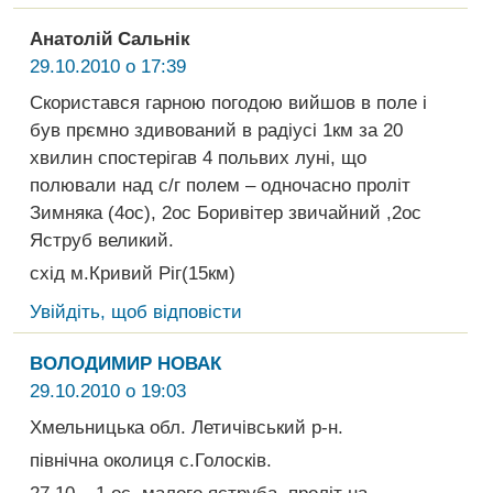
Анатолій Сальнік
29.10.2010 о 17:39
Скористався гарною погодою вийшов в поле і
був прємно здивований в радіусі 1км за 20
хвилин спостерігав 4 польвих луні, що
полювали над с/г полем – одночасно проліт
Зимняка (4ос), 2ос Боривітер звичайний ,2ос
Яструб великий.
схід м.Кривий Ріг(15км)
Увійдіть, щоб відповісти
ВОЛОДИМИР НОВАК
29.10.2010 о 19:03
Хмельницька обл. Летичівський р-н.
північна околиця с.Голосків.