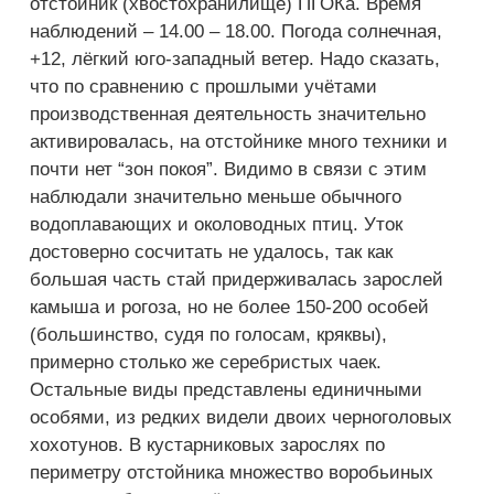
отстойник (хвостохранилище) ПГОКа. Время
наблюдений – 14.00 – 18.00. Погода солнечная,
+12, лёгкий юго-западный ветер. Надо сказать,
что по сравнению с прошлыми учётами
производственная деятельность значительно
активировалась, на отстойнике много техники и
почти нет “зон покоя”. Видимо в связи с этим
наблюдали значительно меньше обычного
водоплавающих и околоводных птиц. Уток
достоверно сосчитать не удалось, так как
большая часть стай придерживалась зарослей
камыша и рогоза, но не более 150-200 особей
(большинство, судя по голосам, кряквы),
примерно столько же серебристых чаек.
Остальные виды представлены единичными
особями, из редких видели двоих черноголовых
хохотунов. В кустарниковых зарослях по
периметру отстойника множество воробьиных