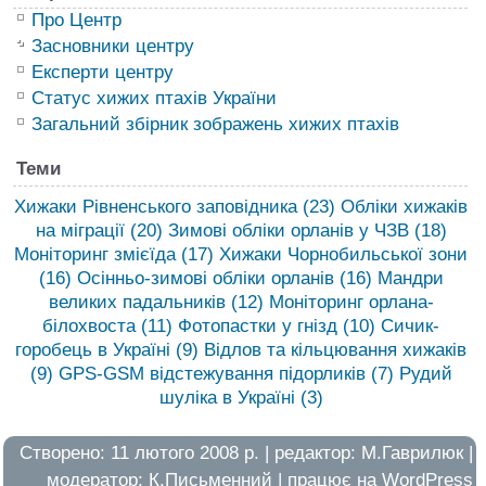
Про Центр
Засновники центру
Експерти центру
Статус хижих птахів України
Загальний збірник зображень хижих птахів
Теми
Хижаки Рівненського заповідника
(23)
Обліки хижаків
на міграції
(20)
Зимові обліки орланів у ЧЗВ
(18)
Моніторинг змієїда
(17)
Хижаки Чорнобильської зони
(16)
Осінньо-зимові обліки орланів
(16)
Мандри
великих падальників
(12)
Моніторинг орлана-
білохвоста
(11)
Фотопастки у гнізд
(10)
Сичик-
горобець в Україні
(9)
Відлов та кільцювання хижаків
(9)
GPS-GSM відстежування підорликів
(7)
Рудий
шуліка в Україні
(3)
Створено: 11 лютого 2008 р. | редактор:
М.Гаврилюк
|
модератор:
К.Письменний
| працює на
WordPress