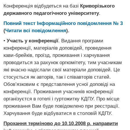
Конференція відбудеться на базі
Криворізького
державного педагогічного університету
.
Повний текст Інформаційного повідомлення № 3
(
Читати всi повiдомлення
).
•
Участь у конференції
. Видання програми
конференції, матеріалів доповідей, проведення
кави-брейків, проїзд, проживання і харчування
проводиться за рахунок оргкомітету, тим учасникам
які вчасно надіслали свої матеріали доповідей. Це
стосується як авторів, так і співавторів статей.
Обов’язковим є представлення усної доповіді на
конференції. Проживання учасників конференції
організуєтся в готелі і гуртожитку КДПУ. Про місце
проживання Вам буде повідомлено при реєстрації.
Харчування буде відбуватися в столовій КДПУ.
Прохання терміново до 10.10.2008 р. направити