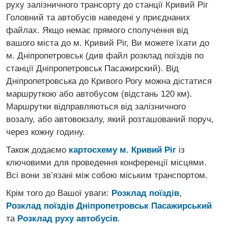
руху залізничного трансорту до станції Кривий Ріг
Головний та автобусів наведені у приєднаних
файлах. Якщо немає прямого сполучення від
вашого міста до м. Кривий Ріг, Ви можете їхати до
м. Дніпропетровськ (див файл розклад поїздів по
станції Дніпропетровськ Пасажирский). Від
Дніпропетровська до Кривого Рогу можна дістатися
маршруткою або автобусом (відстань 120 км).
Маршрутки відправляються від залізничного
возалу, або автовокзалу, який розташований поруч,
через кожну годину.
Також додаємо
картосхему м. Кривий Ріг
із
ключовими для проведення конференції місцями.
Всі вони зв’язані між собою міським транспортом.
Крiм того до Вашої уваги:
Розклад поїздiв
,
Розклад поїздiв Днiпропетровськ Пасажирський
та
Розклад руху автобусiв
.