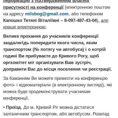
інформацію з підтвердженням власної
присутності на конференції
(електронною поштою
на адресу
milobog@gmail.com
, або телефоном
Капошко Тетяні Віталіївні – 8-097-487-43-04
),
але
краще електронною
.
Велике прохання до учасників конференції
заздалегідь попередити якого числа, яким
транспортом (№ потягу чи автобуса) і о котрій
годині Ви прибуваєте до Кривого Рогу, щоб
оргкомітет міг організувати Вам зустріч,
доправити Вас до місця поселення чи реєстрації.
За бажанням Ви можете привезти на конференцію
фото- і відеоматеріали (в електронному вигляді), які
можна буде продемонструвати учасникам
конференції.
•
Проїзд.
До м. Кривий Ріг можна дістатися
залізничним транспортом, або автобусом. Розклад