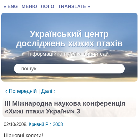
« ENG
МЕНЮ
ЛОГО
TRANSLATE »
Український центр
досліджень хижих птахів
Інформаційно-публікаційний сайт
‹ Попередній
|
Далі ›
ІІІ Міжнародна наукова конференція
«Хижі птахи України» 3
02/10/2008.
Кривий Ріг, 2008
Шановні колеги!