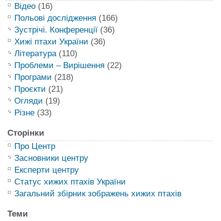
Відео
(16)
Польові дослідження
(166)
Зустрічі. Конференції
(36)
Хижі птахи України
(36)
Література
(110)
Проблеми – Вирішення
(22)
Програми
(218)
Проєкти
(21)
Огляди
(19)
Різне
(33)
Сторінки
Про Центр
Засновники центру
Експерти центру
Статус хижих птахів України
Загальний збірник зображень хижих птахів
Теми