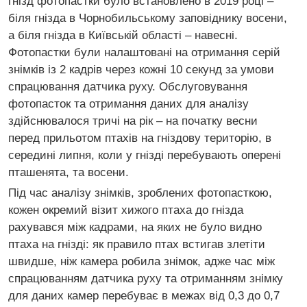
гнізд фотопастки було встановлено в 2019 році –
біля гнізда в Чорнобильському заповіднику восени,
а біля гнізда в Київській області – навесні.
Фотопастки були налаштовані на отримання серій
знімків із 2 кадрів через кожні 10 секунд за умови
спрацювання датчика руху. Обслуговування
фотопасток та отримання даних для аналізу
здійснювалося тричі на рік – на початку весни
перед прильотом птахів на гніздову територію, в
середині липня, коли у гнізді перебувають оперені
пташенята, та восени.
Під час аналізу знімків, зроблених фотопасткою,
кожен окремий візит хижого птаха до гнізда
рахувався між кадрами, на яких не було видно
птаха на гнізді: як правило птах встигав злетіти
швидше, ніж камера робила знімок, адже час між
спрацюванням датчика руху та отриманням знімку
для даних камер перебуває в межах від 0,3 до 0,7