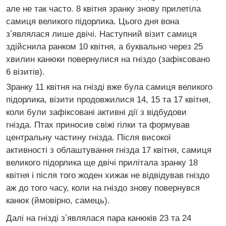
але не так часто. 8 квітня зранку знову прилетіла
самиця великого підорлика. Цього дня вона
зʼявлялася лише двічі. Наступний візит самиця
здійснила ранком 10 квітня, а буквально через 25
хвилин канюки повернулися на гніздо (зафіксовано
6 візитів).
Зранку 11 квітня на гнізді вже була самиця великого
підорлика, візити продовжилися 14, 15 та 17 квітня,
коли були зафіксовані активні дії з відбудови
гнізда. Птах приносив свіжі гілки та формував
центральну частину гнізда. Після високої
активності з облаштування гнізда 17 квітня, самиця
великого підорлика ще двічі прилітала зранку 18
квітня і після того жоден хижак не відвідував гніздо
аж до того часу, коли на гніздо знову повернувся
канюк (ймовірно, самець).
Далі на гнізді зʼявлялася пара канюків 23 та 24