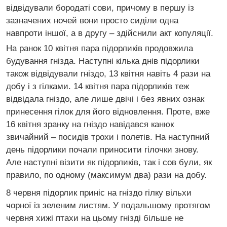
відвідували бородаті сови, причому в першу із
зазначених ночей вони просто сиділи одна
навпроти іншої, а в другу – здійснили акт копуляції.
На ранок 10 квітня пара підорликів продовжила
будування гнізда. Наступні кілька днів підорлики
також відвідували гніздо, 13 квітня навіть 4 рази на
добу і з гілками. 14 квітня пара підорликів теж
відвідала гніздо, але лише двічі і без явних ознак
принесення гілок для його відновлення. Проте, вже
16 квітня зранку на гніздо навідався канюк
звичайний – посидів трохи і полетів. На наступний
день підорлики почали приносити гілочки знову.
Але наступні візити як підорликів, так і сов були, як
правило, по одному (максимум два) рази на добу.
8 червня підорлик приніс на гніздо гілку вільхи
чорної із зеленим листям. У подальшому протягом
червня хижі птахи на цьому гнізді більше не