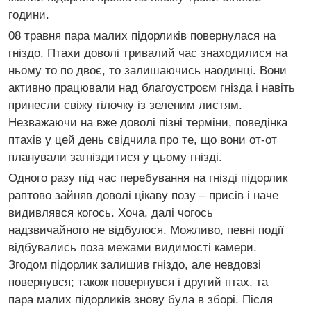
години.
08 травня пара малих підорликів повернулася на
гніздо. Птахи доволі тривалий час знаходилися на
ньому то по двоє, то залишаючись наодинці. Вони
активно працювали над благоустроєм гнізда і навіть
принесли свіжу гілочку із зеленим листям.
Незважаючи на вже доволі пізні терміни, поведінка
птахів у цей день свідчила про те, що вони от-от
планували загніздитися у цьому гнізді.
Одного разу під час перебування на гнізді підорлик
раптово зайняв доволі цікаву позу – присів і наче
видивлявся когось. Хоча, далі чогось
надзвичайного не відбулося. Можливо, певні події
відбувались поза межами видимості камери.
Згодом підорлик залишив гніздо, але невдовзі
повернувся; також повернувся і другий птах, та
пара малих підорликів знову була в зборі. Після