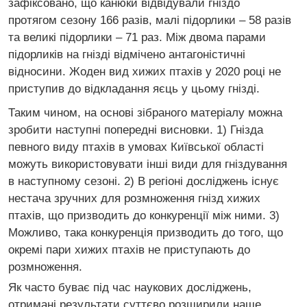
зафіксовано, що канюки відвідували гніздо
протягом сезону 166 разів, малі підорлики – 58 разів
та великі підорлики – 71 раз. Між двома парами
підорликів на гнізді відмічено антагоністичні
відносини. Жоден вид хижих птахів у 2020 році не
приступив до відкладання яєць у цьому гнізді.
Таким чином, на основі зібраного матеріалу можна
зробити наступні попередні висновки. 1) Гнізда
певного виду птахів в умовах Київської області
можуть використовувати інші види для гніздування
в наступному сезоні. 2) В регіоні досліджень існує
нестача зручних для розмноження гнізд хижих
птахів, що призводить до конкуренції між ними. 3)
Можливо, така конкуренція призводить до того, що
окремі пари хижих птахів не приступають до
розмноження.
Як часто буває під час наукових досліджень,
отримані результати суттєво розширили наше