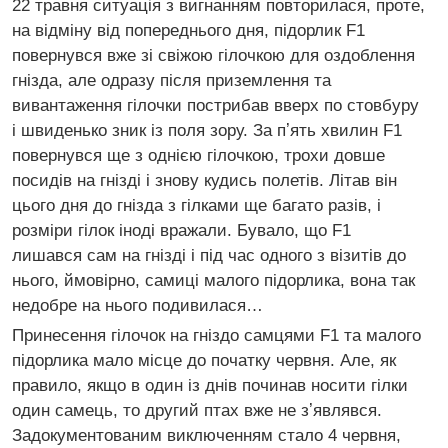
22 травня ситуація з вигнанням повторилася, проте,
на відміну від попереднього дня, підорлик F1
повернувся вже зі свіжою гілочкою для оздоблення
гнізда, але одразу після приземлення та
вивантаження гілочки пострибав вверх по стовбуру
і швиденько зник із поля зору. За пʼять хвилин F1
повернувся ще з однією гілочкою, трохи довше
посидів на гнізді і знову кудись полетів. Літав він
цього дня до гнізда з гілками ще багато разів, і
розміри гілок іноді вражали. Бувало, що F1
лишався сам на гнізді і під час одного з візитів до
нього, ймовірно, самиці малого підорлика, вона так
недобре на нього подивилася…
Принесення гілочок на гніздо самцями F1 та малого
підорлика мало місце до початку червня. Але, як
правило, якщо в один із днів починав носити гілки
один самець, то другий птах вже не зʼявлявся.
Задокументованим виключенням стало 4 червня,