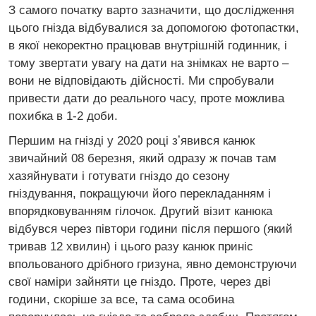
З самого початку варто зазначити, що дослідження
цього гнізда відбувалися за допомогою фотопастки,
в якої некоректно працював внутрішній годинник, і
тому звертати увагу на дати на знімках не варто –
вони не відповідають дійсності. Ми спробували
привести дати до реального часу, проте можлива
похибка в 1-2 доби.
Першим на гнізді у 2020 році зʼявився канюк
звичайний 08 березня, який одразу ж почав там
хазяйнувати і готувати гніздо до сезону
гніздування, покращуючи його перекладанням і
впорядковуванням гілочок. Другий візит канюка
відбувся через півтори години після першого (який
тривав 12 хвилин) і цього разу канюк приніс
впольованого дрібного гризуна, явно демонструючи
свої наміри зайняти це гніздо. Проте, через дві
години, скоріше за все, та сама особина