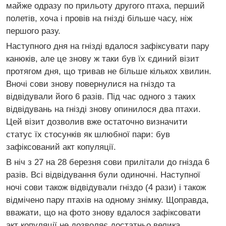
майже одразу по прильоту другого птаха, перший
полетів, хоча і провів на гнізді більше часу, ніж
першого разу.
Наступного дня на гнізді вдалося зафіксувати пару
канюків, але це знову ж таки був їх єдиний візит
протягом дня, що тривав не більше кількох хвилин.
Вночі сови знову повернулися на гніздо та
відвідували його 6 разів. Під час одного з таких
відвідувань на гнізді знову опинилося два птахи.
Цей візит дозволив вже остаточно визначити
статус їх стосунків як шлюбної пари: був
зафіксований акт копуляції.
В ніч з 27 на 28 березня сови прилітали до гнізда 6
разів. Всі відвідування були одиночні. Наступної
ночі сови також відвідували гніздо (4 рази) і також
відмічено пару птахів на одному знімку. Щоправда,
вважати, що на фото знову вдалося зафіксовати
акт копуляції не дозволяє достатньо велика