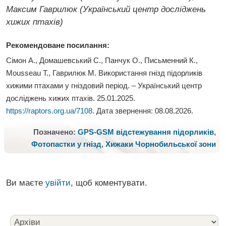
Максим Гаврилюк (Український центр досліджень
хижих птахів)
Рекомендоване посилання:
Сімон А., Домашевський С., Панчук О., Письменний К.,
Mousseau T., Гаврилюк М. Використання гнізд підорликів
хижими птахами у гніздовий період
. – Український центр
досліджень хижих птахів. 25.01.2025.
https://raptors.org.ua/7108
. Дата звернення:
08.08.2026
.
Позначено:
GPS-GSM відстежування підорликів
,
Фотопастки у гнізд
,
Хижаки Чорнобильської зони
Ви маєте
увійти
, щоб коментувати.