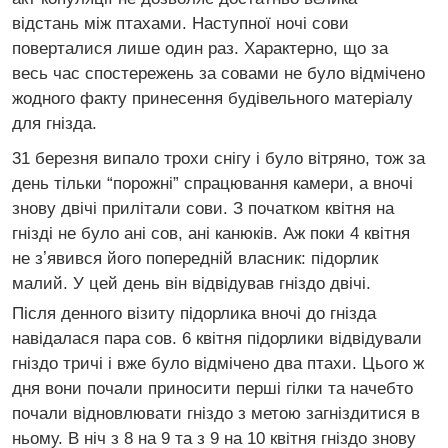
відстань між птахами. Наступної ночі сови
поверталися лише один раз. Характерно, що за
весь час спостережень за совами не було відмічено
жодного факту принесення будівельного матеріалу
для гнізда.
31 березня випало трохи снігу і було вітряно, тож за
день тільки “порожні” спрацювання камери, а вночі
знову двічі прилітали сови. З початком квітня на
гнізді не було ані сов, ані канюків. Аж поки 4 квітня
не зʼявився його попередній власник: підорлик
малий. У цей день він відвідував гніздо двічі.
Після денного візиту підорлика вночі до гнізда
навідалася пара сов. 6 квітня підорлики відвідували
гніздо тричі і вже було відмічено два птахи. Цього ж
дня вони почали приносити перші гілки та начебто
почали відновлювати гніздо з метою загніздитися в
ньому. В ніч з 8 на 9 та з 9 на 10 квітня гніздо знову