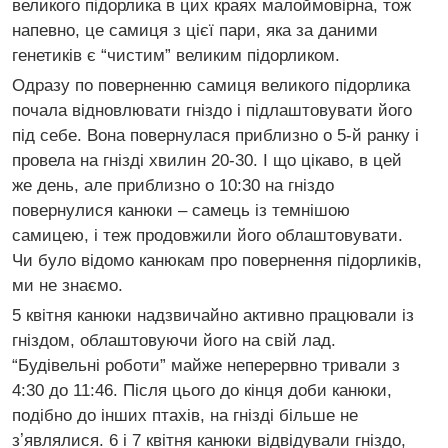
великого підорлика в цих краях малоймовірна, тож
напевно, це самиця з цієї пари, яка за даними
генетиків є “чистим” великим підорликом.
Одразу по поверненню самиця великого підорлика
почала відновлювати гніздо і підлаштовувати його
під себе. Вона повернулася приблизно о 5-й ранку і
провела на гнізді хвилин 20-30. І що цікаво, в цей
же день, але приблизно о 10:30 на гніздо
повернулися канюки – самець із темнішою
самицею, і теж продовжили його облаштовувати.
Чи було відомо канюкам про повернення підорликів,
ми не знаємо.
5 квітня канюки надзвичайно активно працювали із
гніздом, облаштовуючи його на свій лад.
“Будівельні роботи” майже неперервно тривали з
4:30 до 11:46. Після цього до кінця доби канюки,
подібно до інших птахів, на гнізді більше не
зʼявлялися. 6 і 7 квітня канюки відвідували гніздо,