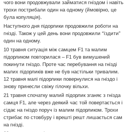
чого вони продовжували займатися гніздом і навіть
трохи пострибали один на одному (ймовірно, це
була копуляція).
Наступного дня підорлики продовжили роботи на
гнізді. Також у цей день вони продовжили “їздити”
один на одному.
10 травня ситуація між самцем F1 та малим
підорликом повторилася – F1 був вимушений
покинути гніздо. Проте час перебування на гнізді
малих підорликів вже не був настільки тривалим.
12 травня малі підорлики повернулися на гніздо і
знову принесли свіжу гілочку вільхи.
21 травня спочатку малий підорлик зганяє з гнізда
самця F1, але через деякий час той повертається і
сідає на гніздо поруч із малим підорликом. Трохи
стрибає по стовбуру і врешті решт лишається сам
на гнізді.