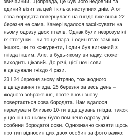
звичайний. Щоправда, це був його недовгий та
єдиний візит за цей і кілька наступних днів. А от
сова бородата повернулася на гніздо вже вночі 22
березня не сама. Камері вдалося зафіксувати на
ньому одразу двох птахів. Однак були незрозумілі
їх стосунки – чи то це пара, і один птах замінив
іншого, чи то конкуренти, і один був вигнаний з
гнізда іншим. Але, в будь-якому випадку, сюжет
виходить цікавий. До речі, цієї ночі сови
відвідували гніздо 4 рази.
23 і 24 березня знову вітряно, тож жодного
відвідування гнізда. 25 березня за весь день –
жодного зображення, проте вночі знову
повертається сова бородата. Нам вдалося
нарахувати близько 10-ти відвідувань гнізда, також
у цю ніч на ньому було помічено одразу дві
особини бородатої сови. Однозначно сказати щось
про тип відносин цих двох особин за фото важко: