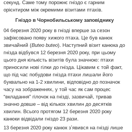
секунд. Саме тому порожнє гніздо є гарним
орієнтиром між окремими візитами птахів.
Гніздо в Чорнобильському заповіднику
04 березня 2020 року в гнізді вперше за сезон
зафіксовано появу хижого птаха. Це був канюк
звичайний (
Buteo buteo
). Наступний візит канюка до
гнізда відбувся 12 березня 2020 року, при цьому
цього дня кількість візитів була значною: птахи
приносили нові гілки до гнізда. Цікавим є той факт,
що під час побудови гнізда птахи лишали його
буквально на 1-2 хвилини, відповідно до позначок
часу на зображеннях, у той час як сам процес
“вкладання” гілочок на гнізді, зазвичай, тривав
значно довше – від кількох хвилин до десятків
хвилин. Всього протягом 12 березня 2020 року
канюки відвідали гніздо 23 рази.
13 березня 2020 року канюк зʼявився на гнізді лише