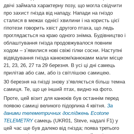
двічі займала характерну позу, що могла свідчити
про захист гнізда від нападу. Напади на гніздо
сталися в межах однієї хвилини і на користь цієї
гіпотези говорить хвіст другого птаха, що ледь
проглядається на краю одного знімка. Будівництво і
облаштування гнізда продовжувалося повним
ходом – зʼявилися нові свіжі гілки сосни. Наступні
відвідування гнізда канюком/канюками мали місце
21, 23, 26, 27 та 29 березня. В усі ці дні самець
прилітав або сам, або із світлішою самицею.
30 березня на гнізді знову з’являється більш темна
самиця. Те, що це інший птах, видно на фото.
Проте, цей візит для канюків був останнім перед
появою самиці великого підорлика 4 квітня.
За
даними телеметричних досліджень Ecotone
TELEMETRY
самець (UKR01, Steve, надалі F1) у
цей час ще був далеко від гнізда; поява третього