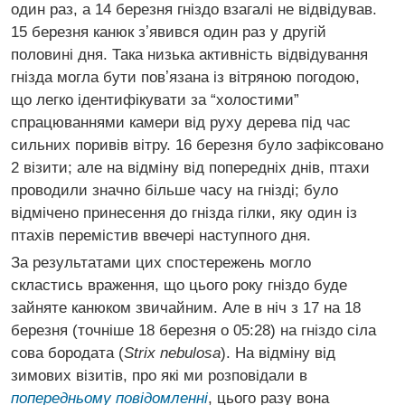
один раз, а 14 березня гніздо взагалі не відвідував.
15 березня канюк зʼявився один раз у другій
половині дня. Така низька активність відвідування
гнізда могла бути повʼязана із вітряною погодою,
що легко ідентифікувати за “холостими”
спрацюваннями камери від руху дерева під час
сильних поривів вітру. 16 березня було зафіксовано
2 візити; але на відміну від попередніх днів, птахи
проводили значно більше часу на гнізді; було
відмічено принесення до гнізда гілки, яку один із
птахів перемістив ввечері наступного дня.
За результатами цих спостережень могло
скластись враження, що цього року гніздо буде
зайняте канюком звичайним. Але в ніч з 17 на 18
березня (точніше 18 березня о 05:28) на гніздо сіла
сова бородата (
Strix nebulosa
). На відміну від
зимових візитів, про які ми розповідали в
попередньому повідомленні
, цього разу вона