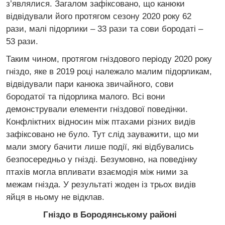
з’являлися. Загалом зафіксовано, що канюки
відвідували його протягом сезону 2020 року 62
рази, малі підорлики – 33 рази та сови бородаті –
53 рази.
Таким чином, протягом гніздового періоду 2020 року
гніздо, яке в 2019 році належало малим підорликам,
відвідували пари канюка звичайного, сови
бородатої та підорлика малого. Всі вони
демонстрували елементи гніздової поведінки.
Конфліктних відносин між птахами різних видів
зафіксовано не було. Тут слід зауважити, що ми
мали змогу бачити лише події, які відбувались
безпосередньо у гнізді. Безумовно, на поведінку
птахів могла впливати взаємодія між ними за
межам гнізда. У результаті жоден із трьох видів
яйця в ньому не відклав.
Гніздо в Бородянському районі