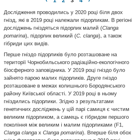
‹
1
2
3
4
›
Дослідження проводились у 2020 році біля двох
гнізд, які в 2019 році належали підорликам. В регіоні
досліджень гніздяться підорлик малий (
Clanga
pomarina
), підорлик великий (
C. clanga
), а також
гібриди цих видів.
Перше гніздо підорликів було розташоване на
території Чорнобильського радіаційно-екологічного
біосферного заповідника. У 2019 році гніздо було
зайнято парою малих підорликів. Друге гніздо
розташоване в межах колишнього Бородянського
району Київської області. У 2019 році в ньому
гніздились підорлики. Згідно з результатами
генетичних досліджень у цій парі самиця є чистим
великим підорликом, а самець є гібридом першого
покоління між великим і малим підорликами (F1,
Clanga clanga
x
Clanga pomarina
). Вперше біля обох