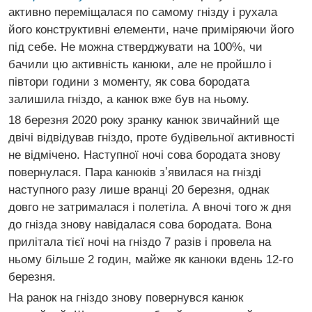
активно переміщалася по самому гнізду і рухала
його конструктивні елементи, наче приміряючи його
під себе. Не можна стверджувати на 100%, чи
бачили цю активність канюки, але не пройшло і
півтори години з моменту, як сова бородата
залишила гніздо, а канюк вже був на ньому.
18 березня 2020 року зранку канюк звичайний ще
двічі відвідував гніздо, проте будівельної активності
не відмічено. Наступної ночі сова бородата знову
повернулася. Пара канюків зʼявилася на гнізді
наступного разу лише вранці 20 березня, однак
довго не затрималася і полетіла. А вночі того ж дня
до гнізда знову навідалася сова бородата. Вона
прилітала тієї ночі на гніздо 7 разів і провела на
ньому більше 2 годин, майже як канюки вдень 12-го
березня.
На ранок на гніздо знову повернувся канюк