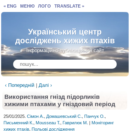
« ENG
МЕНЮ
ЛОГО
TRANSLATE »
Український центр
досліджень хижих птахів
Інформаційно-публікаційний сайт
‹ Попередній
|
Далі ›
Використання гнізд підорликів
хижими птахами у гніздовий період
25/01/2025.
Сімон А.
,
Домашевський С.
,
Панчук О.
,
Письменний К.
,
Mousseau T.
,
Гаврилюк М.
|
Моніторинг
хижих птахів
,
Польові дослідження