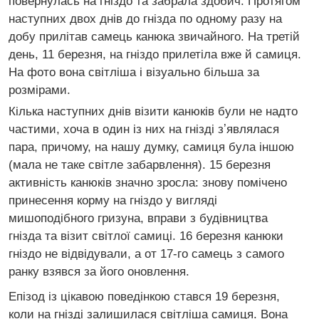
повернулась на гніздо та забрала здобич. Протягом
наступних двох днів до гнізда по одному разу на
добу прилітав самець канюка звичайного. На третій
день, 11 березня, на гніздо прилетіла вже й самиця.
На фото вона світліша і візуально більша за
розмірами.
Кілька наступних днів візити канюків були не надто
частими, хоча в один із них на гнізді зʼявлялася
пара, причому, на нашу думку, самиця була іншою
(мала не таке світле забарвлення). 15 березня
активність канюків значно зросла: знову помічено
принесення корму на гніздо у вигляді
мишоподібного гризуна, вправи з будівництва
гнізда та візит світлої самиці. 16 березня канюки
гніздо не відвідували, а от 17-го самець з самого
ранку взявся за його оновлення.
Епізод із цікавою поведінкою стався 19 березня,
коли на гнізді залишилася світліша самиця. Вона