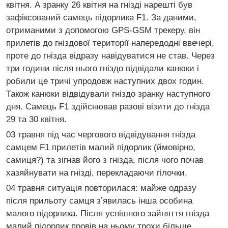
квітня. А зранку 26 квітня на гнізді нарешті був
зафіксований самець підорлика F1. За даними,
отриманими з допомогою GPS-GSM трекеру, він
прилетів до гніздової території напередодні ввечері,
проте до гнізда відразу навідуватися не став. Через
три години після нього гніздо відвідали канюки і
робили це тричі упродовж наступних двох годин.
Також канюки відвідували гніздо зранку наступного
дня. Самець F1 здійснював разові візити до гнізда
29 та 30 квітня.
03 травня під час чергового відвідування гнізда
самцем F1 прилетів малий підорлик (ймовірно,
самиця?) та зігнав його з гнізда, після чого почав
хазяйнувати на гнізді, перекладаючи гілочки.
04 травня ситуація повторилася: майже одразу
після прильоту самця зʼявилась інша особина
малого підорлика. Після успішного зайняття гнізда
малий підорлик провів на ньому трохи більше