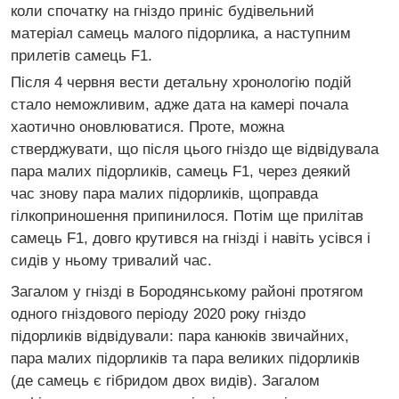
коли спочатку на гніздо приніс будівельний
матеріал самець малого підорлика, а наступним
прилетів самець F1.
Після 4 червня вести детальну хронологію подій
стало неможливим, адже дата на камері почала
хаотично оновлюватися. Проте, можна
стверджувати, що після цього гніздо ще відвідувала
пара малих підорликів, самець F1, через деякий
час знову пара малих підорликів, щоправда
гілкоприношення припинилося. Потім ще прилітав
самець F1, довго крутився на гнізді і навіть усівся і
сидів у ньому тривалий час.
Загалом у гнізді в Бородянському районі протягом
одного гніздового періоду 2020 року гніздо
підорликів відвідували: пара канюків звичайних,
пара малих підорликів та пара великих підорликів
(де самець є гібридом двох видів). Загалом