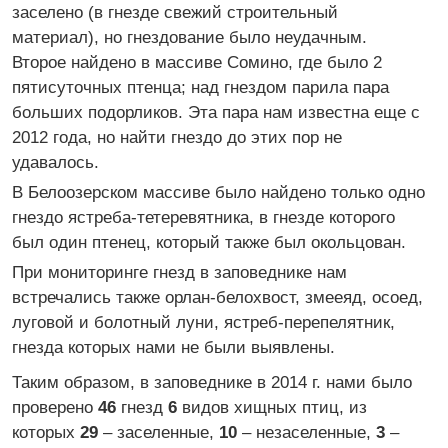
заселено (в гнезде свежий строительный
материал), но гнездование было неудачным.
Второе найдено в массиве Сомино, где было 2
пятисуточных птенца; над гнездом парила пара
больших подорликов. Эта пара нам известна еще с
2012 года, но найти гнездо до этих пор не
удавалось.
В Белоозерском массиве было найдено только одно
гнездо ястреба-тетеревятника, в гнезде которого
был один птенец, который также был окольцован.
При мониторинге гнезд в заповеднике нам
встречались также орлан-белохвост, змееяд, осоед,
луговой и болотный луни, ястреб-перепелятник,
гнезда которых нами не были выявлены.
Таким образом, в заповеднике в 2014 г. нами было
проверено
46
гнезд
6
видов хищных птиц, из
которых
29
– заселенные,
10
– незаселенные,
3
–