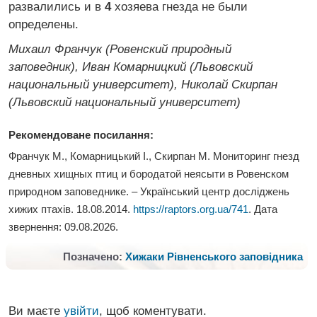
развалились и в
4
хозяева гнезда не были
определены.
Михаил Франчук (Ровенский природный
заповедник), Иван Комарницкий (Львовский
национальный университет), Николай Скирпан
(Львовский национальный университет)
Рекомендоване посилання:
Франчук М., Комарницький І., Скирпан М. Мониторинг гнезд
дневных хищных птиц и
бородатой неясыти в Ровенском
природном заповеднике
. – Український центр досліджень
хижих птахів. 18.08.2014.
https://raptors.org.ua/741
. Дата
звернення:
09.08.2026
.
Позначено:
Хижаки Рівненського заповідника
Ви маєте
увійти
, щоб коментувати.