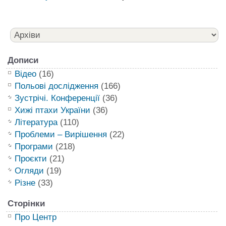
Дописи
Відео
(16)
Польові дослідження
(166)
Зустрічі. Конференції
(36)
Хижі птахи України
(36)
Література
(110)
Проблеми – Вирішення
(22)
Програми
(218)
Проєкти
(21)
Огляди
(19)
Різне
(33)
Сторінки
Про Центр