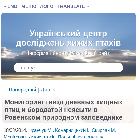
« ENG
МЕНЮ
ЛОГО
TRANSLATE »
Український центр
досліджень хижих птахів
Інформаційно-публікаційний сайт
‹ Попередній
|
Далі ›
Мониторинг гнезд дневных хищных
птиц и
бородатой неясыти в
Ровенском природном заповеднике
18/08/2014.
Франчук М.
,
Комарницький І.
,
Скирпан М.
|
Моніторинг хижих птахів
,
Польові дослідження