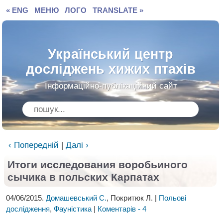
« ENG
МЕНЮ
ЛОГО
TRANSLATE »
Український центр
досліджень хижих птахів
Інформаційно-публікаційний сайт
‹ Попередній
|
Далі ›
Итоги исследования воробьиного
сычика в польских Карпатах
04/06/2015.
Домашевський С.
, Покритюк Л. |
Польові
дослідження
,
Фауністика
|
Коментарів - 4