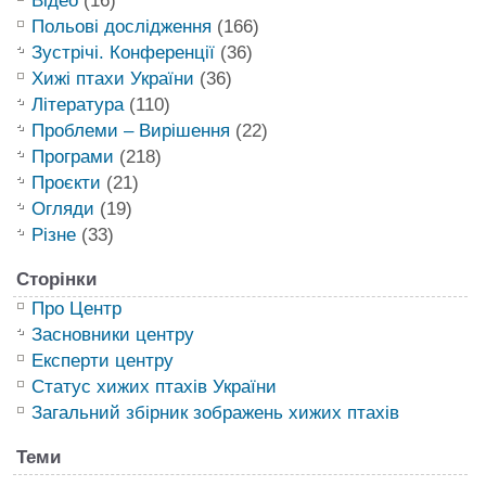
Відео
(16)
Польові дослідження
(166)
Зустрічі. Конференції
(36)
Хижі птахи України
(36)
Література
(110)
Проблеми – Вирішення
(22)
Програми
(218)
Проєкти
(21)
Огляди
(19)
Різне
(33)
Сторінки
Про Центр
Засновники центру
Експерти центру
Статус хижих птахів України
Загальний збірник зображень хижих птахів
Теми