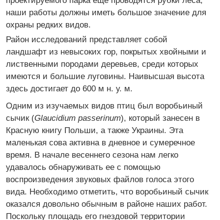
проектируемого парка еще проводятся рубки леса,
наши работы должны иметь большое значение для
охраны редких видов.
Район исследований представляет собой
ландшафт из невысоких гор, покрытых хвойными и
лиственными породами деревьев, среди которых
имеются и большие луговины. Наивысшая высота
здесь достигает до 600 м н. у. м.
Одним из изучаемых видов птиц был воробьиный
сычик (
Glaucidium passerinum
), который занесен в
Красную книгу Польши, а также Украины. Эта
маленькая сова активна в дневное и сумеречное
время. В начале весеннего сезона нам легко
удавалось обнаруживать ее с помощью
воспроизведения звуковых файлов голоса этого
вида. Необходимо отметить, что воробьиный сычик
оказался довольно обычным в районе наших работ.
Поскольку площадь его гнездовой территории