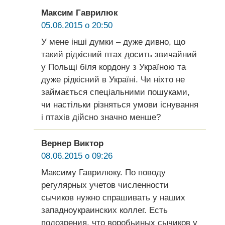
Максим Гаврилюк
05.06.2015 о 20:50
У мене інші думки – дуже дивно, що
такий рідкісний птах досить звичайний
у Польщі біля кордону з Україною та
дуже рідкісний в Україні. Чи ніхто не
займається спеціальними пошуками,
чи настільки різняться умови існування
і птахів дійсно значно менше?
Вернер Виктор
08.06.2015 о 09:26
Максиму Гаврилюку. По поводу
регулярных учетов численности
сычиков нужно спрашивать у наших
западноукраинских коллег. Есть
подозрения, что воробьиных сычиков у