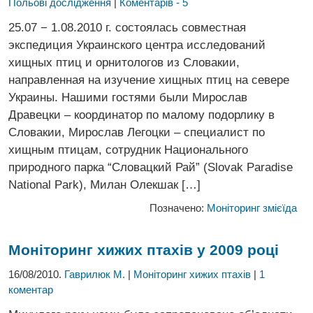
Польові дослідження
|
Коментарів - 5
25.07 − 1.08.2010 г. состоялась совместная
экспедиция Украинского центра исследований
хищных птиц и орнитологов из Словакии,
направленная на изучение хищных птиц на севере
Украины. Нашими гостями были Мирослав
Дравецки – координатор по малому подорлику в
Словакии, Мирослав Легоцки – специалист по
хищным птицам, сотрудник Национального
природного парка “Словацкий Рай” (Slovak Paradise
National Park), Милан Олекшак […]
Позначено:
Моніторинг змієїда
Моніторинг хижих птахів у 2009 році
16/08/2010.
Гаврилюк М.
|
Моніторинг хижих птахів
|
1
коментар