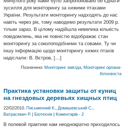
Минулого року нами було запропоновано об’єднати
зусилля для моніторингу за хижими птахами
України. Результати моніторингу надходять до нас
навіть через рік, тому наводимо результати 2009 р.
тільки зараз. В цілому надійшла невелика кількість
повідомлень, яка не повністю відображає стан
моніторингу за соколоподібними та совами. Ту чи
іншу інформацію щодо моніторингу хижих птахів
надіслали: В. Вєтров, […]
Позначено:
Моніторинг змієїда
,
Моніторинг орлана-
білохвоста
Практика установки защиты от
куниц
на гнездовых деревьях хищных птиц
22/02/2010.
Письменний К.
,
Домашевський С.
,
Ватрасевич Р.
|
Біотехнія
|
Коментарів - 2
В полевой практике нам неоднократно приходилось