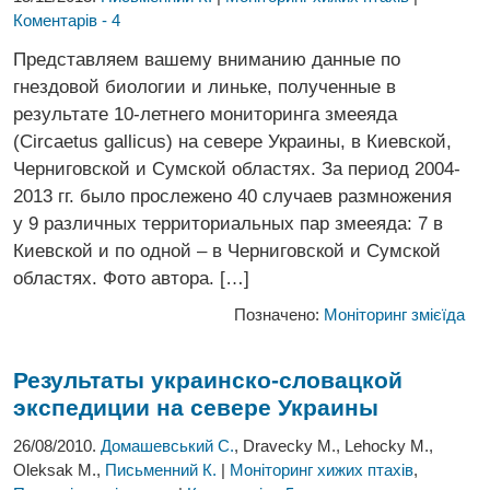
Коментарів - 4
Представляем вашему вниманию данные по
гнездовой биологии и линьке, полученные в
результате 10-летнего мониторинга змееяда
(Circaetus gallicus) на севере Украины, в Киевской,
Черниговской и Сумской областях. За период 2004-
2013 гг. было прослежено 40 случаев размножения
у 9 различных территориальных пар змееяда: 7 в
Киевской и по одной – в Черниговской и Сумской
областях. Фото автора. […]
Позначено:
Моніторинг змієїда
Результаты украинско-словацкой
экспедиции на севере Украины
26/08/2010.
Домашевський С.
, Dravecky M., Lehocky M.,
Oleksak M.,
Письменний К.
|
Моніторинг хижих птахів
,