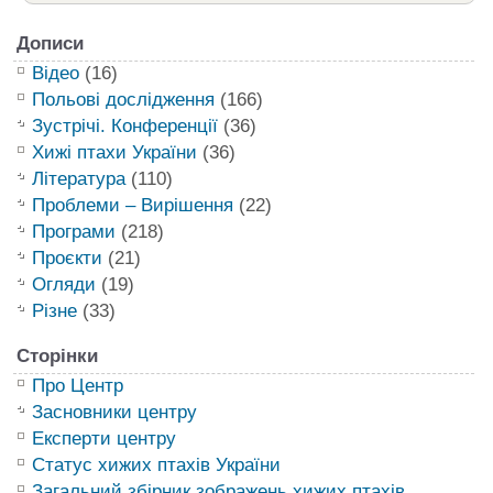
Дописи
Відео
(16)
Польові дослідження
(166)
Зустрічі. Конференції
(36)
Хижі птахи України
(36)
Література
(110)
Проблеми – Вирішення
(22)
Програми
(218)
Проєкти
(21)
Огляди
(19)
Різне
(33)
Сторінки
Про Центр
Засновники центру
Експерти центру
Статус хижих птахів України
Загальний збірник зображень хижих птахів