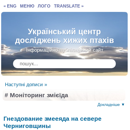
« ENG
МЕНЮ
ЛОГО
TRANSLATE »
Український центр
досліджень хижих птахів
Інформаційно-публікаційний сайт
Наступні дописи »
# Моніторинг змієїда
Докладніше ▼
Гнездование змееяда на севере
Черниговщины