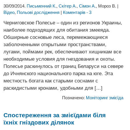
30/09/2014.
Письменний К.
,
Скітер А.
,
Сімон А.
, Мороз В. |
Відео
,
Польові дослідження
|
Коментарів - 3
Черниговское Полесье – один из регионов Украины,
наиболее подходящих для обитания змееяда.
Обширные сосновые леса, перемежающиеся
заболоченными открытыми пространствами,
лугами, поймами рек, обеспечивают хищникам все
необходимые условия для гнездования и охоты.
Полесье раскинулось от границ Беларуси на севере
до Ичнянского национального парка на юге. Эта
местность богата как старыми соснами с
раскидистыми кронами, удобными для […]
Позначено:
Моніторинг змієїда
Спостереження за змієїдами біля
їхніх гніздових ділянок