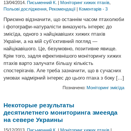
13/04/2014.
Письменний К.
|
Моніторинг хижих птахів
,
Польові дослідження
,
Рекомендації
|
Коментарів - 3
Приємно відзначити, що останнім часом птахолюби
і фотографи-натуралісти виказують інтерес до
змієїда, одного з найцікавіших хижих птахів
України, а на мій суб’єктивний погляд —
найцікавішого. Це, безумовно, позитивне явище.
Крім того, задля ефективнішого моніторингу хижих
птахів варто залучати більшу кількість
спостерігачів. Але треба зазначити, що в сучасних
умовах надмірний інтерес до цього птаха з боку […]
Позначено:
Моніторинг змієїда
Некоторые результаты
десятилетнего
мониторинга змееяда
на севере Украины
15/12/2013.
Письменний К.
|
Моніторинг хижих птахів
|