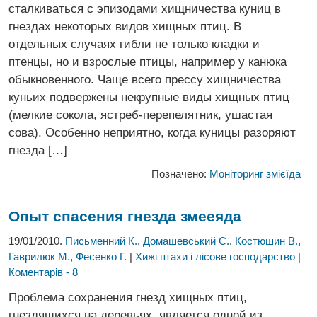
сталкиваться с эпизодами хищничества куниц в
гнездах некоторых видов хищных птиц. В
отдельных случаях гибли не только кладки и
птенцы, но и взрослые птицы, например у канюка
обыкновенного. Чаще всего прессу хищничества
куньих подвержены некрупные виды хищных птиц
(мелкие сокола, ястреб-перепелятник, ушастая
сова). Особенно неприятно, когда куницы разоряют
гнезда […]
Позначено:
Моніторинг змієїда
Опыт спасения гнезда змееяда
19/01/2010.
Письменний К.
,
Домашевський С.
,
Костюшин В.
,
Гаврилюк М.
,
Фесенко Г.
|
Хижі птахи і лісове господарство
|
Коментарів - 8
Проблема сохранения гнезд хищных птиц,
гнездящихся на деревьях, является одной из