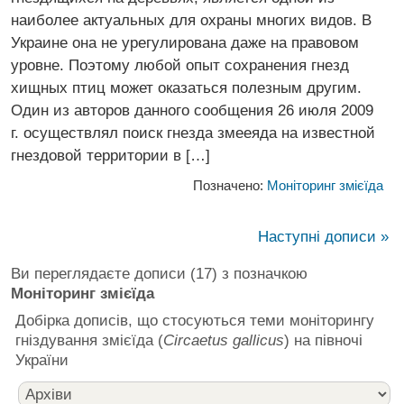
наиболее актуальных для охраны многих видов. В
Украине она не урегулирована даже на правовом
уровне. Поэтому любой опыт сохранения гнезд
хищных птиц может оказаться полезным другим.
Один из авторов данного сообщения 26 июля 2009
г. осуществлял поиск гнезда змееяда на известной
гнездовой территории в […]
Позначено:
Моніторинг змієїда
Наступні дописи »
Ви переглядаєте дописи (17) з позначкою
Моніторинг змієїда
Добірка дописів, що стосуються теми моніторингу
гніздування змієїда (
Circaetus gallicus
) на півночі
України