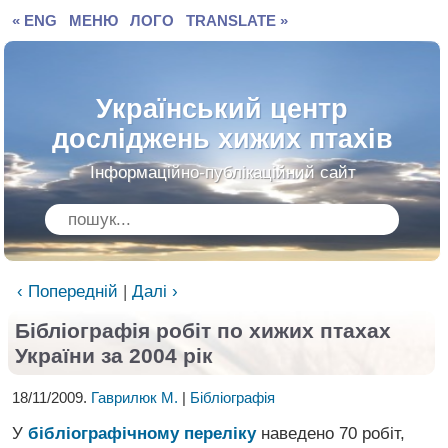
« ENG
МЕНЮ
ЛОГО
TRANSLATE »
Український центр
досліджень хижих птахів
Інформаційно-публікаційний сайт
‹ Попередній
|
Далі ›
Бібліографія робіт по хижих птахах
України за 2004 рік
18/11/2009.
Гаврилюк М.
|
Бібліографія
У
бібліографічному переліку
наведено 70 робіт,