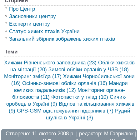
Сторінки
Про Центр
Засновники центру
Експерти центру
Статус хижих птахів України
Загальний збірник зображень хижих птахів
Теми
Хижаки Рівненського заповідника
(23)
Обліки хижаків
на міграції
(20)
Зимові обліки орланів у ЧЗВ
(18)
Моніторинг змієїда
(17)
Хижаки Чорнобильської зони
(16)
Осінньо-зимові обліки орланів
(16)
Мандри
великих падальників
(12)
Моніторинг орлана-
білохвоста
(11)
Фотопастки у гнізд
(10)
Сичик-
горобець в Україні
(9)
Відлов та кільцювання хижаків
(9)
GPS-GSM відстежування підорликів
(7)
Рудий
шуліка в Україні
(3)
Створено: 11 лютого 2008 р. | редактор:
М.Гаврилюк
|