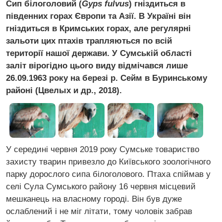
Сип білоголовий (
Gyps fulvus
) гніздиться в
південних горах Європи та Азії. В Україні він
гніздиться в Кримських горах, але регулярні
зальоти цих птахів трапляються по всій
території нашої держави. У Сумській області
заліт вірогідно цього виду відмічався лише
26.09.1963 року на березі р. Сейм в Буринському
районі (Цвелых и др., 2018).
У середині червня 2019 року Сумське товариство
захисту тварин привезло до Київського зоологічного
парку дорослого сипа білоголового. Птаха спіймав у
селі Сула Сумського району 16 червня місцевий
мешканець на власному городі. Він був дуже
ослаблений і не міг літати, тому чоловік забрав