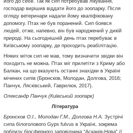
його до себе. Так як сип потребував лікування,
господар вирішив віддати його до зоопарку. Після
огляду ветеринари надали йому кваліфіковану
допомогу. Птах не був поранений. Сип боявся
людей, отже, напевно, він був народжений у дикій
природі. На сьогоднішній день птах перебуває в
Київському зоопарку, де проходить реабілітацію.
Ніяких міток сип не мав, тому визначити звідки він
походить не можна. Птах міг прилетіти з Криму або
Балкан, на що вказують останні знахідки в Україні
мічених сипів (Бронсков, Молодан, Долгова, 2016;
Панчук, Лясківський, Гаврилюк, 2017).
Олександр Панчук (Київський зоопарк)
Література
Бронсков О.І., Молодан Г.М., Долгова Н.А.
Зустрічі
сипа білоголового Gyps fulvus в Україні, зокрема
поблизу біосферного заповідника “Асканія-Нова” //