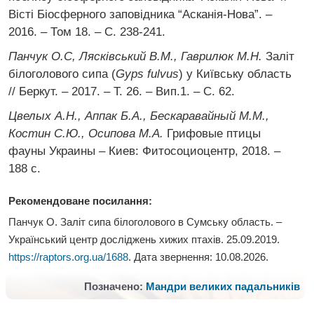
Вісті Біосферного заповідника “Асканія-Нова”. –
2016. – Том 18. – С. 238-241.
Панчук О.С, Лясківський В.М., Гаврилюк М.Н.
Заліт
білоголового сипа (
Gyps fulvus
) у Київську область
// Беркут. – 2017. – Т. 26. – Вип.1. – С. 62.
Цвелых А.Н., Аппак Б.А., Бескаравайный М.М.,
Костин С.Ю., Осипова М.А.
Грифовые птицы
фауны Украины – Киев: Фитосоциоцентр, 2018. –
188 с.
Рекомендоване посилання:
Панчук О. Заліт сипа білоголового в Сумську область. –
Український центр досліджень хижих птахів. 25.09.2019.
https://raptors.org.ua/1688
. Дата звернення:
10.08.2026
.
Позначено:
Мандри великих падальників