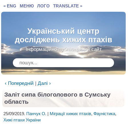
« ENG
МЕНЮ
ЛОГО
TRANSLATE »
Український центр
досліджень хижих птахів
Інформаційно-публікаційний сайт
‹ Попередній
|
Далі ›
Заліт сипа білоголового в Сумську
область
25/09/2019.
Панчук О.
|
Міграції хижих птахів
,
Фауністика
,
Хижі птахи України