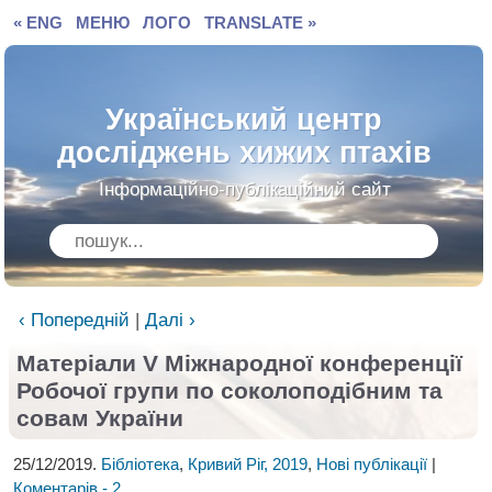
« ENG
МЕНЮ
ЛОГО
TRANSLATE »
Український центр
досліджень хижих птахів
Інформаційно-публікаційний сайт
‹ Попередній
|
Далі ›
Матеріали V Міжнародної конференції
Робочої групи по соколоподібним та
совам України
25/12/2019.
Бібліотека
,
Кривий Ріг, 2019
,
Нові публікації
|
Коментарів - 2