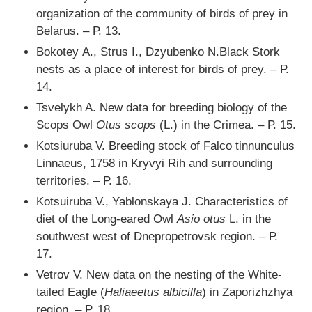
organization of the community of birds of prey in
Belarus. – Р. 13.
Bokotey А., Strus І., Dzyubenko N.Black Stork
nests as a place of interest for birds of prey. – Р.
14.
Tsvelykh A. New data for breeding biology of the
Scops Owl
Otus scops
(L.) in the Crimea. – Р. 15.
Kotsiuruba V. Breeding stock of Falco tinnunculus
Linnaeus, 1758 in Kryvyi Rih and surrounding
territories. – Р. 16.
Kotsuiruba V., Yablonskaya J. Characteristics of
diet of the Long-eared Owl
Asio otus
L. in the
southwest west of Dnepropetrovsk region. – Р.
17.
Vetrov V. New data on the nesting of the White-
tailed Eagle (
Haliaeetus albicilla
) in Zaporizhzhya
region. – Р. 18.