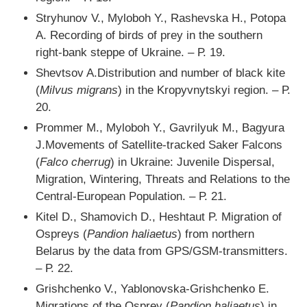
Stryhunov V., Myloboh Y., Rashevska H., Potopa
A. Recording of birds of prey in the southern
right-bank steppe of Ukraine. – Р. 19.
Shevtsov A.Distribution and number of black kite
(
Milvus migrans
) in the Kropyvnytskyi region. – Р.
20.
Prommer M., Myloboh Y., Gavrilyuk M., Bagyura
J.Movements of Satellite-tracked Saker Falcons
(
Falco cherrug
) in Ukraine: Juvenile Dispersal,
Migration, Wintering, Threats and Relations to the
Central-European Population. – Р. 21.
Kitel D., Shamovich D., Heshtaut P. Migration of
Ospreys (
Pandion haliaetus
) from northern
Belarus by the data from GPS/GSM-transmitters.
– Р. 22.
Grishchenko V., Yablonovska-Grishchenko E.
Migrations of the Osprey (
Pandion haliaetus
) in