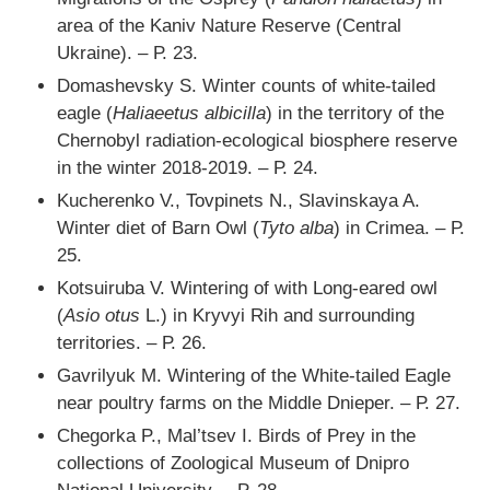
area of the Kaniv Nature Reserve (Central
Ukraine). – Р. 23.
Domashevsky S. Winter counts of white-tailed
eagle (
Haliaeetus albicilla
) in the territory of the
Chernobyl radiation-ecological biosphere reserve
in the winter 2018-2019. – Р. 24.
Kucherenko V., Tovpinets N., Slavinskaya A.
Winter diet of Barn Owl (
Tyto alba
) in Crimea. – Р.
25.
Kotsuiruba V. Wintering of with Long-eared owl
(
Asio otus
L.) in Kryvyi Rih and surrounding
territories. – Р. 26.
Gavrilyuk M. Wintering of the White-tailed Eagle
near poultry farms on the Middle Dnieper. – Р. 27.
Chegorka P., Mal’tsev I. Birds of Prey in the
collections of Zoological Museum of Dnipro