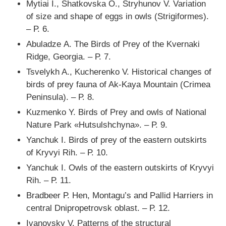
Mytiai I., Shatkovska O., Stryhunov V. Variation
of size and shape of eggs in owls (Strigiformes).
– Р. 6.
Abuladze А. The Birds of Prey of the Kvernaki
Ridge, Georgia. – Р. 7.
Tsvelykh A., Kucherenko V. Historical changes of
birds of prey fauna of Ak-Kaya Mountain (Crimea
Peninsula). – Р. 8.
Kuzmenko Y. Birds of Prey and owls of National
Nature Park «Hutsulshchyna». – Р. 9.
Yanchuk I. Birds of prey of the eastern outskirts
of Kryvyi Rih. – Р. 10.
Yanchuk I. Owls of the eastern outskirts of Kryvyi
Rih. – Р. 11.
Bradbeer Р. Hen, Montagu’s and Pallid Harriers in
central Dnipropetrovsk oblast. – Р. 12.
Ivanovsky V. Patterns of the structural