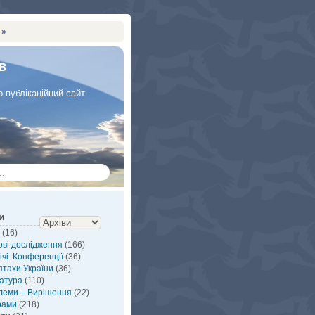
 »
в
-публікаційний сайт
и
(16)
ві дослідження
(166)
ічі. Конференції
(36)
птахи України
(36)
атура
(110)
леми – Вирішення
(22)
рами
(218)