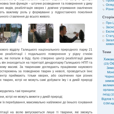
Проє
Основна їхня функція – штучне розведення та повернення у дику
Огля
их видів, реабілітація хворих і довічне утримання скалічених
Різне
рають важливу роль у формуванні у підростаючого покоління
манного ставлення до всього живого.
Сторі
Про 
Засн
Експе
Стату
Загал
хижих
укового відділу Галицького національного природного парку 21
Теми
ю реабілітації і подальшого повернення у рідну стихію
и, які попали в біду, було створено центр реабілітації диких
Хижаки
ь він знаходиться на території дендропарку Галицького НПП та
Об
(23)
вому масиві. За тваринами доглядають працівники наукового
Зимов
постережень за поведінкою тварин у неволі, проводиться їхнє
Моні
ентр приймають тільки хворих, або скалічених при різних
Чорно
 тварин, котрі не можуть самі добувати їжу і в дикій природі
зимові
велики
орлана
вердились такі принципи:
гнізд
(10
ни, котрі не можуть вижити у дикій природі;
Відлов т
 їх перебування, максимально наближені до їхнього існування
GSM від
літації на волю випускаються лише ті тварини, які зможуть