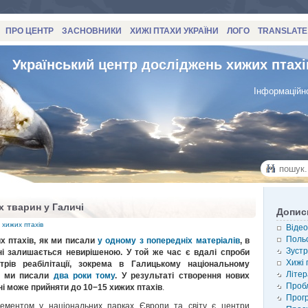
ПРО ЦЕНТР
ЗАСНОВНИКИ
ХИЖІ ПТАХИ УКРАЇНИ
ЛОГО
TRANSLATE
Український центр досліджень хижих птахі
Інформаційно
х тварин у Галичі
Допис
 хижих птахів
Відео
Польо
их птахів, як ми писали
у одному з попередніх матеріалів
, в
Зустр
ні залишається невирішеною. У той же час є вдалі спроби
Хижі 
нтрів реабілітації, зокрема в Галицькому національному
Літер
о ми писали
два роки тому
. У результаті створення нових
Проб
ні може прийняти до 10−15 хижих птахів
.
Прог
лементом у національних парках Європи та світу є центри