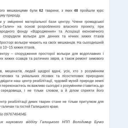
 його мешканцями були
62
тварини, з яких
48
пройшли курс
дику природу.
м у зміцненні матеріальної бази центру. Члени громадської
Еко-Галич» на основі розробленого власного проекту, при
народного фонду «Відродження» та Асоціації економічного
ни спорудили вольєри для денних та нічних хижих птахів
Просторі вольєри чекають на своїх мешканців. На сьогоднішній
 10−15 хижих птахів.
ентру – спорудження просторої вольєри для водоплавних і
их хижих ссавців та ратичних звірів, а також ремонт зимового
, меценатів, людей щедрої вдачі, усіх, хто з розумінням
типових та унікальних лісових та лісостепових природних
двідати наш центр реабілітації, чудовий музей природи землі
 ви переконаєтесь як важливо сьогодні з розумінням ставитись до
 середовища, і не тільки словом, а й ділом сприяти його
нтр реабілітації диких тварин стане не тільки притулком для
у галичан та гостей Галицького краю.
 або 0976746404Б
ник наукового відділу Галицького НПП Володимир Бучко