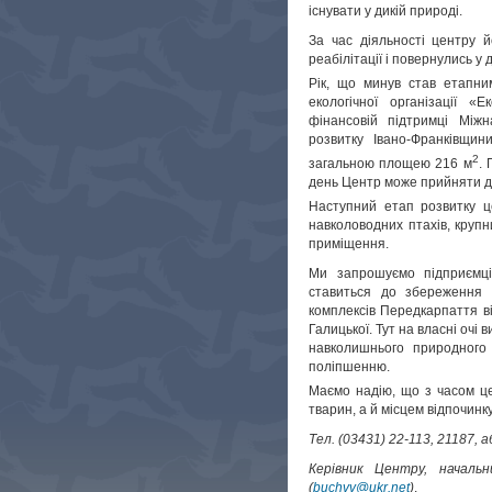
існувати у дикій природі.
За час діяльності центру
реабілітації і повернулись у 
Рік, що минув став етапни
екологічної організації «
фінансовій підтримці Між
розвитку Івано-Франківщи
2
загальною площею 216 м
. 
день Центр може прийняти до
Наступний етап розвитку ц
навколоводних птахів, крупн
приміщення.
Ми запрошуємо підприємців
ставиться до збереження 
комплексів Передкарпаття ві
Галицької. Тут на власні очі
навколишнього природного
поліпшенню.
Маємо надію, що з часом це
тварин, а й місцем відпочинк
Тел. (03431) 22-113, 21187,
Керівник Центру, началь
(
buchvv@ukr.net
)
.