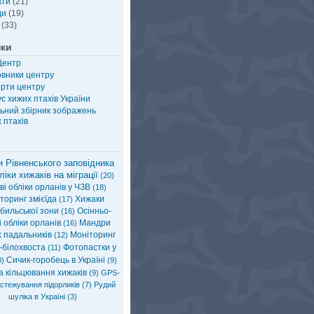
кти
(21)
ди
(19)
(33)
нки
Центр
овники центру
рти центру
с хижих птахів України
ьний збірник зображень
 птахів
 Рівненського заповідника
ліки хижаків на міграції
(20)
і обліки орланів у ЧЗВ
(18)
торинг змієїда
Хижаки
(17)
бильської зони
Осінньо-
(16)
 обліки орланів
Мандри
(16)
х падальників
Моніторинг
(12)
-білохвоста
Фотопастки у
(11)
Сичик-горобець в Україні
)
(9)
а кільцювання хижаків
(9)
GPS-
стежування підорликів
(7)
Рудий
шуліка в Україні
(3)