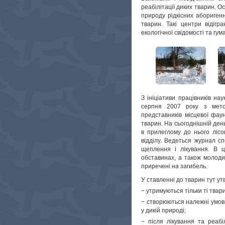
реабілітації диких тварин. 
природу рідкісних аборигенн
тварин. Такі центри відіг
екологічної свідомості та гу
З ініціативи працівників на
серпня 2007 року з мето
представників місцевої фаун
тварин. На сьогоднішній ден
в прилеглому до нього лісо
відділу. Ведеться журнал с
щеплення і лікування. В ц
обставинах, а також молодих
приречені на загибель.
У ставленні до тварин тут ут
− утримуються тільки ті твари
− створюються належні умови
у дикій природі;
− після лікування та реабі