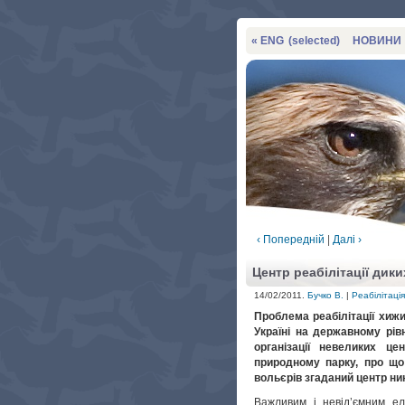
« ENG
(selected)
НОВИНИ
‹ Попередній
|
Далі ›
Центр реабілітації дики
14/02/2011.
Бучко В.
|
Реабілітація
Проблема реабілітації хиж
Україні на державному рів
організації невеликих це
природному парку, про щ
вольєрів згаданий центр ни
Важливим і невід’ємним е