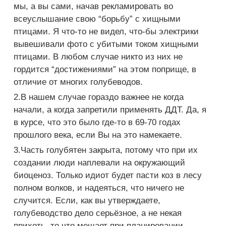
мы, а вы сами, начав рекламировать во
всеуслышание свою “борьбу” с хищными
птицами. Я что-то не видел, что-бы электрики
вывешивали фото с убитыми током хищными
птицами. В любом случае никто из них не
гордится “достижениями” на этом поприще, в
отличие от многих голубеводов.
2.В нашем случае гораздо важнее не когда
начали, а когда запретили применять ДДТ. Да, я
в курсе, что это было где-то в 69-70 годах
прошлого века, если Вы на это намекаете.
3.Часть голубятен закрыта, потому что при их
создании люди наплевали на окружающий
биоценоз. Только идиот будет пасти коз в лесу
полном волков, и надеяться, что ничего не
случится. Если, как вы утверждаете,
голубеводство дело серьёзное, а не некая
прихоть, то что мешает при планировании