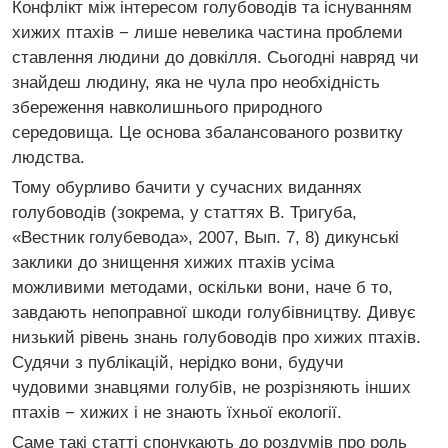
Конфлікт між інтересом голубоводів та існуванням
хижих птахів − лише невелика частина проблеми
ставлення людини до довкілля. Сьогодні навряд чи
знайдеш людину, яка не чула про необхідність
збереження навколишнього природного
середовища. Це основа збалансованого розвитку
людства.
Тому обурливо бачити у сучасних виданнях
голубоводів (зокрема, у статтях В. Тригуба,
«Вестник голубевода», 2007, Вып. 7, 8) дикунські
заклики до знищення хижих птахів усіма
можливими методами, оскільки вони, наче б то,
завдають непоправної шкоди голубівництву. Дивує
низький рівень знань голубоводів про хижих птахів.
Судячи з публікацій, нерідко вони, будучи
чудовими знавцями голубів, не розрізняють інших
птахів − хижих і не знають їхньої екології.
Саме такі статті спонукають до роздумів про роль