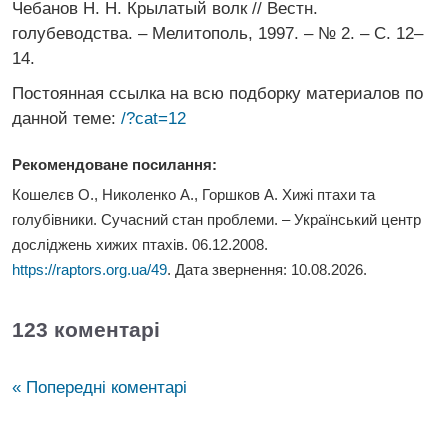
Чебанов Н. Н. Крылатый волк // Вестн.
голубеводства. – Мелитополь, 1997. – № 2. – С. 12–
14.
Постоянная ссылка на всю подборку материалов по
данной теме:
/?cat=12
Рекомендоване посилання:
Кошелєв О., Николенко А., Горшков А. Хижi птахи та
голубівники. Сучасний стан проблеми. – Український центр
досліджень хижих птахів. 06.12.2008.
https://raptors.org.ua/49
. Дата звернення:
10.08.2026
.
123 коментарі
« Попередні коментарі