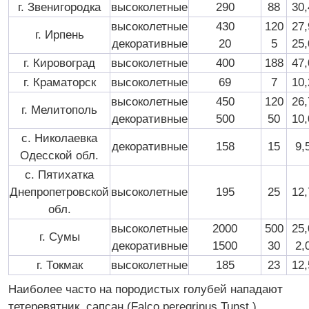
г. Звенигородка
высоколетные
290
88
30
высоколетные
430
120
27
г. Ирпень
декоративные
20
5
25
г. Кировоград
высоколетные
400
188
47
г. Краматорск
высоколетные
69
7
10
высоколетные
450
120
26
г. Мелитополь
декоративные
500
50
10
с. Николаевка
декоративные
158
15
9,
Одесской обл.
с. Пятихатка
Днепропетровской
высоколетные
195
25
12
обл.
высоколетные
2000
500
25
г. Сумы
декоративные
1500
30
2,
г. Токмак
высоколетные
185
23
12
Наиболее часто на породистых голубей нападают
тетеревятник, сапсан (Falco peregrinus Tunst.),