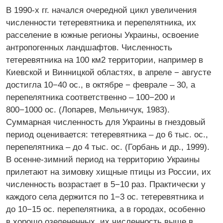
В 1990-х гг. начался очередной цикл увеличения
численности тетеревятника и перепелятника, их
расселение в южные регионы Украины, освоение
антропогенных ландшафтов. Численность
тетеревятника на 100 км2 территории, например в
Киевской и Винницкой областях, в апреле − августе
достигла 10−40 ос., в октябре − феврале – 30, а
перепелятника соответственно – 100−200 и
800−1000 ос. (Лопарев, Мельничук, 1983).
Суммарная численность для Украины в гнездовый
период оценивается: тетеревятника – до 6 тыс. ос.,
перепелятника – до 4 тыс. ос. (Горбань и др., 1999).
В осенне-зимний период на территорию Украины
прилетают на зимовку хищные птицы из России, их
численность возрастает в 5−10 раз. Практически у
каждого села держится по 1−3 ос. тетеревятника и
до 10−15 ос. перепелятника, а в городах, особенно
в хорошо озелененных, их численность выше в