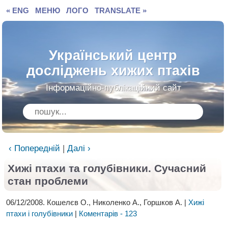
« ENG
МЕНЮ
ЛОГО
TRANSLATE »
Український центр
досліджень хижих птахів
Інформаційно-публікаційний сайт
‹ Попередній
|
Далі ›
Хижi птахи та голубівники. Сучасний
стан проблеми
06/12/2008. Кошелєв О., Николенко А., Горшков А. |
Хижі
птахи і голубівники
|
Коментарів - 123