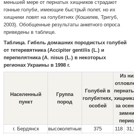
меньшей мере от пернатых хищников страдают
гонные голуби, имеющие быстрый полет, но их
хищники ловят на голубятнях (Кошелев, Тригуб,
2003). Обобщенные результаты анкетного опроса
приведены в таблице.
Таблица. Гибель домашних породистых голубей
от тетеревятника (Accipiter gentilis (L.) и
перепелятника (A. nisus (L.) в некоторых
регионах Украины в 1998 г.
Из ни
отловл
Голубей в
пернат
Населенный
Группа
голубятнях,
хищник
пункт
пород
особей
за осен
зимн
перио
г. Бердянск
высоколетные
375
118
31