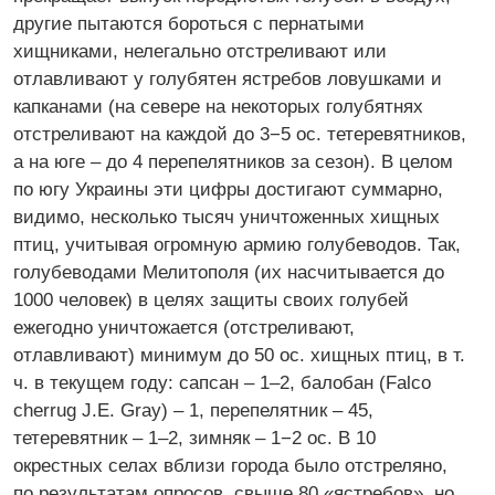
другие пытаются бороться с пернатыми
хищниками, нелегально отстреливают или
отлавливают у голубятен ястребов ловушками и
капканами (на севере на некоторых голубятнях
отстреливают на каждой до 3−5 ос. тетеревятников,
а на юге – до 4 перепелятников за сезон). В целом
по югу Украины эти цифры достигают суммарно,
видимо, несколько тысяч уничтоженных хищных
птиц, учитывая огромную армию голубеводов. Так,
голубеводами Мелитополя (их насчитывается до
1000 человек) в целях защиты своих голубей
ежегодно уничтожается (отстреливают,
отлавливают) минимум до 50 ос. хищных птиц, в т.
ч. в текущем году: сапсан – 1–2, балобан (Falco
cherrug J.E. Gray) – 1, перепелятник – 45,
тетеревятник – 1–2, зимняк – 1−2 ос. В 10
окрестных селах вблизи города было отстреляно,
по результатам опросов, свыше 80 «ястребов», но