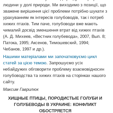
людини у долі природи. Ми виходимо з позиції, що
зважене вирішення цієї проблеми потрібно шукати з
урахуванням як інтересів голубоводів, так і потреб
хижих птахів. Тим паче, голубоводи вже мають
чималий досвід зменшення втрат від хижих птахів
(А. Д. Михеев, «Вестник голубевода», 2007, Вып. 8;
Патока, 1995; Аксенов, Тимошевский, 1994;
Чебанов, 1997 и др.).
Нашими матеріалами ми започатковуємо цикл
статей за цією темою
. Запрошуємо усіх
небайдужих обговорити проблему взаємовідносин
голубоводства та хижих птахів на сторінках нашого
сайту.
Максим Гаврилюк
ХИЩНЫЕ ПТИЦЫ, ПОРОДИСТЫЕ ГОЛУБИ И
ГОЛУБЕВОДЫ В УКРАИНЕ: КОНФЛИКТ
ОБОСТРЯЕТСЯ