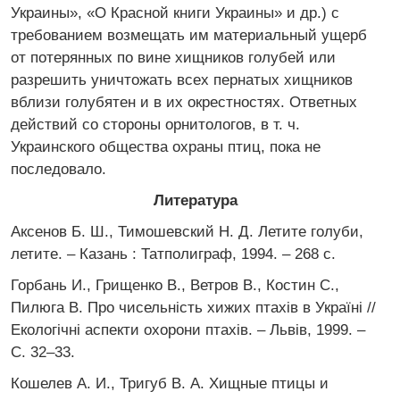
Украины», «О Красной книги Украины» и др.) с
требованием возмещать им материальный ущерб
от потерянных по вине хищников голубей или
разрешить уничтожать всех пернатых хищников
вблизи голубятен и в их окрестностях. Ответных
действий со стороны орнитологов, в т. ч.
Украинского общества охраны птиц, пока не
последовало.
Литература
Аксенов Б. Ш., Тимошевский Н. Д. Летите голуби,
летите. – Казань : Татполиграф, 1994. – 268 с.
Горбань И., Грищенко В., Ветров В., Костин С.,
Пилюга В. Про чисельність хижих птахів в Україні //
Екологічні аспекти охорони птахів. – Львів, 1999. –
С. 32–33.
Кошелев А. И., Тригуб В. А. Хищные птицы и