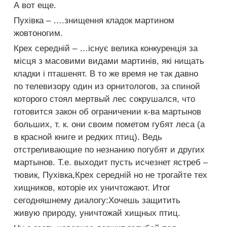
А вот еще.
Пухівка – ….знищення кладок мартином
жовтоногим.
Крех середній – …існує велика конкуренція за
місця з масовими видами мартинів, які нищать
кладки і пташенят. В то же время не так давно
по телевизору один из орнитологов, за спиной
которого стоял мертвый лес сокрушался, что
готовится закон об ограничении к-ва мартынов
больших, т. к. они своим пометом губят леса (а
в красной книге и редких птиц). Ведь
отстреливающие по незнанию погубят и других
мартынов. Т.е. выходит пусть исчезнет ястреб –
тювик, Пухівка,Крех середній но не трогайте тех
хищников, которіе их уничтожают. Итог
сегодняшнему диалогу:Хочешь защитить
живую природу, уничтожай хищных птиц.