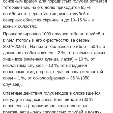
основным врагом для породистых голубей остается
тетеревятник, на его долю приходится 95 %
погибших от пернатых хищников голубей в
северных областях Украины и до 10–15 % – в
южных областях.
Проанализировано 1000 случаев гибели голубей в
г. Мелитополь и его окрестностях за сезоны
2007−2008 гг. Из них от болезней погибло – 50 %, от
домашних собак и кошек − 2 %, от наземных диких
хищников (каменная куница, ласка) – 10 %, от
несчастных случаев – 10 %, от нападения
вороновых птиц (сорока, серая ворона) и ушастой
совы – 1 %, от соколообразных – 35 % (350
случаев).
Ответные действия голубеводов в сложившейся
ситуации неоднозначны. Большинство (80 %
опрошенных) ограничивает или полностью
прекращает выпуск породистых голубей в воздух,