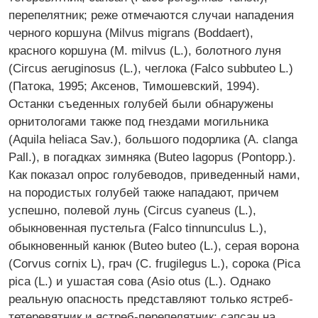
перепелятник; реже отмечаются случаи нападения
черного коршуна (Milvus migrans (Boddaert),
красного коршуна (M. milvus (L.), болотного луня
(Circus aeruginosus (L.), чеглока (Falco subbuteo L.)
(Патока, 1995; Аксенов, Тимошевский, 1994).
Останки съеденных голубей были обнаружены
орнитологами также под гнездами могильника
(Aquila heliaca Sav.), большого подорлика (A. clanga
Pall.), в погадках зимняка (Buteo lagopus (Pontopp.).
Как показал опрос голубеводов, приведенный нами,
на породистых голубей также нападают, причем
успешно, полевой лунь (Circus cyaneus (L.),
обыкновенная пустельга (Falco tinnunculus L.),
обыкновенный канюк (Buteo buteo (L.), серая ворона
(Corvus cornix L), грач (C. frugilegus L.), сорока (Pica
pica (L.) и ушастая сова (Asio otus (L.). Однако
реальную опасность представляют только ястреб-
тетеревятник и ястреб-перепелятник; сапсан на