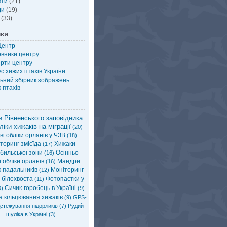
кти
(21)
ди
(19)
(33)
нки
Центр
овники центру
рти центру
с хижих птахів України
ьний збірник зображень
 птахів
 Рівненського заповідника
ліки хижаків на міграції
(20)
і обліки орланів у ЧЗВ
(18)
торинг змієїда
Хижаки
(17)
бильської зони
Осінньо-
(16)
 обліки орланів
Мандри
(16)
х падальників
Моніторинг
(12)
-білохвоста
Фотопастки у
(11)
Сичик-горобець в Україні
)
(9)
а кільцювання хижаків
(9)
GPS-
стежування підорликів
(7)
Рудий
шуліка в Україні
(3)