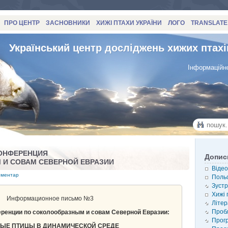
ПРО ЦЕНТР
ЗАСНОВНИКИ
ХИЖІ ПТАХИ УКРАЇНИ
ЛОГО
TRANSLATE
Український центр досліджень хижих птахі
Інформаційно
КОНФЕРЕНЦИЯ
Допис
И СОВАМ СЕВЕРНОЙ ЕВРАЗИИ
Відео
оментар
Польо
Зустр
Хижі 
Информационное письмо №3
Літер
Проб
ренции по соколообразным и совам Северной Евразии:
Прог
ЫЕ ПТИЦЫ В ДИНАМИЧЕСКОЙ СРЕДЕ