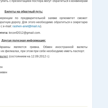
пить с презентацией постера могут обратиться к конвинерам
Билеты на обратный путь:
ференции по предварительной заявке оргкомитет сможет
ратную дорогу. Для этого необходимо обратиться к секретарю
( e-mail:
rashen-anet@mail.ru
).
итета:
krconf2012@gmail.com.
Другая полезная информация:
краины является гривна. Обмен иностранной валюты
 их филиалах, при этом при себе необходимо иметь паспорт.
 валют
(состоянием на 12.09.2012 г.):
ен
ривен