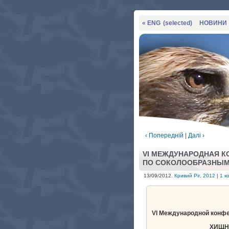
« ENG
(selected)
НОВИНИ
‹ Попередній
|
Далі ›
VI МЕЖДУНАРОДНАЯ 
ПО СОКОЛООБРАЗНЫМ 
13/09/2012.
Кривий Ріг, 2012
|
1 к
VI Международной конфе
ХИЩН