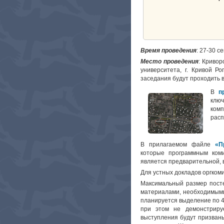
Время проведения
: 27-30 с
Место проведения
: Кривор
университета, г. Кривой Рог
заседания будут проходить в 
В
п
ключ
комп
расп
В прилагаемом файле
«П
которые программным ком
является предварительной, 
Для устных докладов оргком
Максимальный размер посте
материалами, необходимыми
планируется выделение по 4
при этом не демонстриру
выступления будут призваны