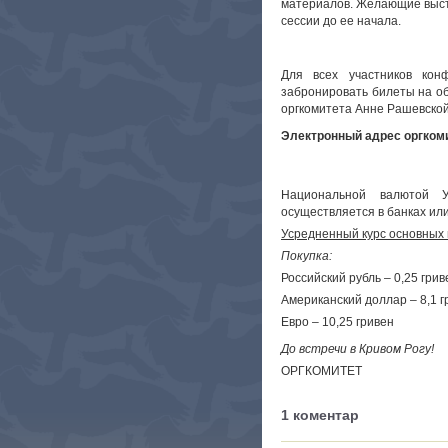
материалов. Желающие высту
сессии до ее начала.
Для всех участников кон
забронировать билеты на об
оргкомитета Анне Рашевской 
Электронный адрес оргком
Национальной валютой У
осуществляется в банках или
Усредненный курс основных
Покупка:
Российский рубль – 0,25 грив
Американский доллар – 8,1 г
Евро – 10,25 гривен
До встречи в Кривом Рогу!
ОРГКОМИТЕТ
1 коментар