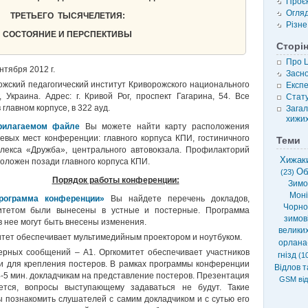
Проє
Огля
ТРЕТЬЕГО ТЫСЯЧЕЛЕТИЯ:
Різне
СОСТОЯНИЕ И ПЕРСПЕКТИВЫ
Сторі
Про 
ентября 2012 г.
Засн
ожский педагогический институт Криворожского национального
Експе
, Украина. Адрес: г. Кривой Рог, проспект Гагарина, 54. Все
Стату
главном корпусе, в 322 ауд.
Загал
хижих
рилагаемом файле
Вы можете найти карту расположения
евых мест конференции: главного корпуса КПИ, гостиничного
Теми
лекса «Дружба», центрального автовокзала. Профилакторий
Хижаки
оложен позади главного корпуса КПИ.
Об
(23)
Порядок работы конференции:
Зимов
Моні
рограмма конференции»
Вы найдете перечень докладов,
Чорно
итетом были вынесены в устные и постерные. Программа
зимові
в нее могут быть внесены изменения.
велики
итет обеспечивает мультимедийным проектором и ноутбуком.
орлана
рных сообщений – А1. Оргкомитет обеспечивает участников
гнізд
(10
 для крепления постеров. В рамках программы конференции
Відлов т
-5 мин. докладчикам на представление постеров. Презентация
GSM від
ется, вопросы выступающему задаваться не будут. Такие
 познакомить слушателей с самим докладчиком и с сутью его