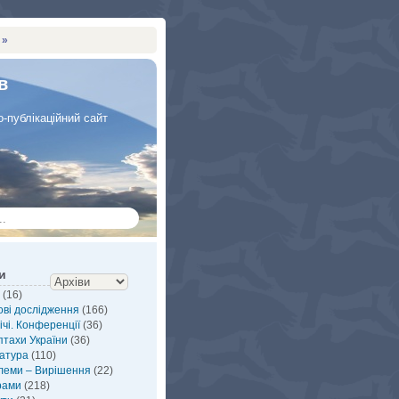
 »
в
-публікаційний сайт
и
(16)
ві дослідження
(166)
ічі. Конференції
(36)
птахи України
(36)
атура
(110)
леми – Вирішення
(22)
рами
(218)