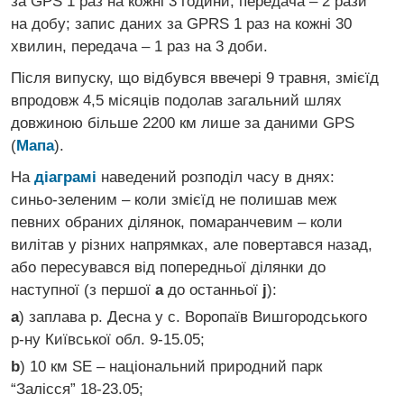
за GPS 1 раз на кожні 3 години, передача – 2 рази
на добу; запис даних за GPRS 1 раз на кожні 30
хвилин, передача – 1 раз на 3 доби.
Після випуску, що відбувся ввечері 9 травня, змієїд
впродовж 4,5 місяців подолав загальний шлях
довжиною більше 2200 км лише за даними GPS
(
Мапа
).
На
діаграмі
наведений розподіл часу в днях:
синьо-зеленим – коли змієїд не полишав меж
певних обраних ділянок, помаранчевим – коли
вилітав у різних напрямках, але повертався назад,
або пересувався від попередньої ділянки до
наступної (з першої
a
до останньої
j
):
a
) заплава р. Десна у с. Воропаїв Вишгородського
р-ну Київської обл. 9-15.05;
b
) 10 км SE – національний природний парк
“Залісся” 18-23.05;