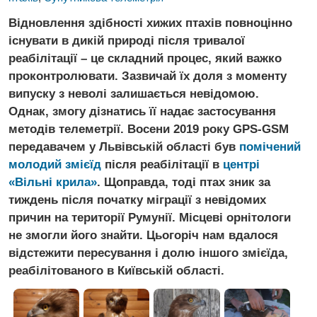
Відновлення здібності хижих птахів повноцінно
існувати в дикій природі після тривалої
реабілітації – це складний процес, який важко
проконтролювати. Зазвичай їх доля з моменту
випуску з неволі залишається невідомою.
Однак, змогу дізнатись її надає застосування
методів телеметрії. Восени 2019 року GPS-GSM
передавачем у Львівській області був
помічений
молодий змієїд
після реабілітації в
центрі
«Вільні крила»
. Щоправда, тоді птах зник за
тиждень після початку міграції з невідомих
причин на території Румунії. Місцеві орнітологи
не змогли його знайти. Цьогоріч нам вдалося
відстежити пересування і долю іншого змієїда,
реабілітованого в Київській області.