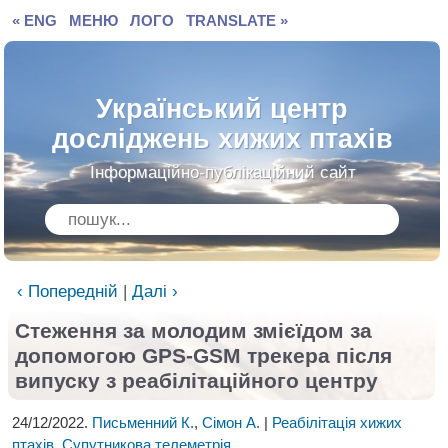
« ENG
МЕНЮ
ЛОГО
TRANSLATE »
Український центр
досліджень хижих птахів
Інформаційно-публікаційний сайт
‹ Попередній
|
Далі ›
Стеження за молодим змієїдом за
допомогою
GPS-GSM трекера після
випуску з реабілітаційного центру
24/12/2022.
Письменний К.
,
Сімон А.
|
Реабілітація хижих
птахів
,
Супутникова телеметрія