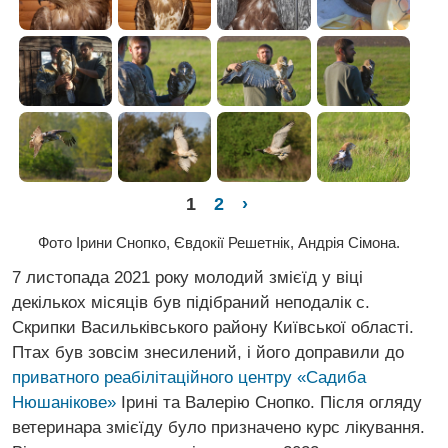
1
2
›
Фото Ірини Снопко, Євдокії Решетнік, Андрія Сімона.
7 листопада 2021 року молодий змієїд у віці
декількох місяців був підібраний неподалік с.
Скрипки Васильківського району Київської області.
Птах був зовсім знесилений, і його доправили до
приватного реабілітаційного центру «Садиба
Нюшанікове»
Ірині та Валерію Снопко. Після огляду
ветеринара змієїду було призначено курс лікування.