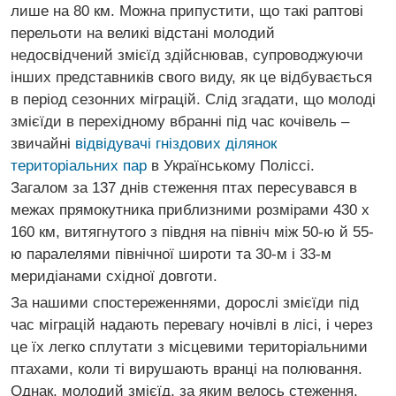
лише на 80 км. Можна припустити, що такі раптові
перельоти на великі відстані молодий
недосвідчений змієїд здійснював, супроводжуючи
інших представників свого виду, як це відбувається
в період сезонних міграцій. Слід згадати, що молоді
змієїди в перехідному вбранні під час кочівель –
звичайні
відвідувачі гніздових ділянок
територіальних пар
в Українському Поліссі.
Загалом за 137 днів стеження птах пересувався в
межах прямокутника приблизними розмірами 430 х
160 км, витягнутого з півдня на північ між 50-ю й 55-
ю паралелями північної широти та 30-м і 33-м
меридіанами східної довготи.
За нашими спостереженнями, дорослі змієїди під
час міграцій надають перевагу ночівлі в лісі, і через
це їх легко сплутати з місцевими територіальними
птахами, коли ті вирушають вранці на полювання.
Однак, молодий змієїд, за яким велось стеження,