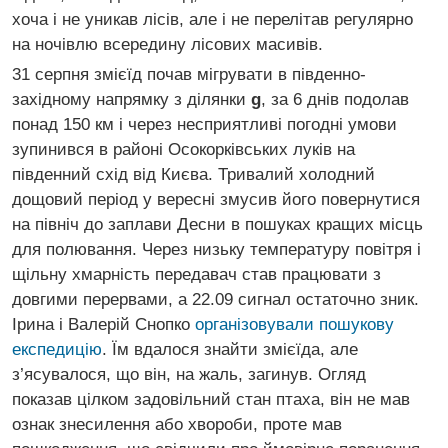
хоча і не уникав лісів, але і не перелітав регулярно
на ночівлю всередину лісових масивів.
31 серпня змієїд почав мігрувати в південно-
західному напрямку з ділянки
g
, за 6 днів подолав
понад 150 км і через несприятливі погодні умови
зупинився в районі Осокорківських луків на
південний схід від Києва. Тривалий холодний
дощовий період у вересні змусив його повернутися
на північ до заплави Десни в пошуках кращих місць
для полювання. Через низьку температуру повітря і
щільну хмарність передавач став працювати з
довгими перервами, а 22.09 сигнал остаточно зник.
Ірина і Валерій Снопко
організовували пошукову
експедицію
. Їм вдалося знайти змієїда, але
з’ясувалося, що він, на жаль, загинув. Огляд
показав цілком задовільний стан птаха, він не мав
ознак знесилення або хвороби, проте мав