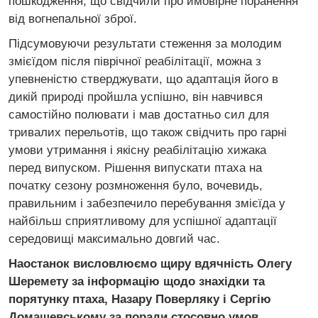
пошкодження, що свідчили про ймовірне поранення
від вогнепальної зброї.
Підсумовуючи результати стеження за молодим
змієїдом після піврічної реабілітації, можна з
упевненістю стверджувати, що адаптація його в
дикій природі пройшла успішно, він навчився
самостійно полювати і мав достатньо сил для
тривалих перельотів, що також свідчить про гарні
умови утримання і якісну реабілітацію хижака
перед випуском. Рішення випускати птаха на
початку сезону розмноження було, вочевидь,
правильним і забезпечило перебування змієїда у
найбільш сприятливому для успішної адаптації
середовищі максимально довгий час.
Наостанок висловлюємо щиру вдячність Олегу
Шеремету за інформацію щодо знахідки та
порятунку птаха, Назару Поверляку і Сергію
Домашевському за поради стосовно умов