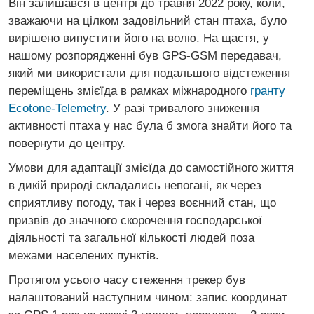
Він залишався в центрі до травня 2022 року, коли,
зважаючи на цілком задовільний стан птаха, було
вирішено випустити його на волю. На щастя, у
нашому розпорядженні був GPS-GSM передавач,
який ми використали для подальшого відстеження
переміщень змієїда в рамках міжнародного
гранту
Ecotone-Telemetry
. У разі тривалого зниження
активності птаха у нас була б змога знайти його та
повернути до центру.
Умови для адаптації змієїда до самостійного життя
в дикій природі складались непогані, як через
сприятливу погоду, так і через воєнний стан, що
призвів до значного скорочення господарської
діяльності та загальної кількості людей поза
межами населених пунктів.
Протягом усього часу стеження трекер був
налаштований наступним чином: запис координат