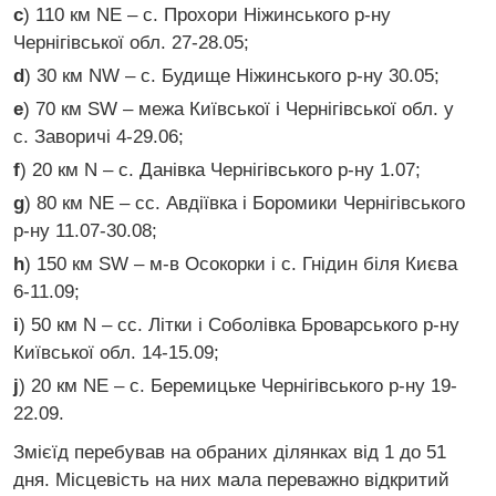
c
) 110 км NE – с. Прохори Ніжинського р-ну
Чернігівської обл. 27-28.05;
d
) 30 км NW – с. Будище Ніжинського р-ну 30.05;
e
) 70 км SW – межа Київської і Чернігівської обл. у
с. Заворичі 4-29.06;
f
) 20 км N – с. Данівка Чернігівського р-ну 1.07;
g
) 80 км NE – сс. Авдіївка і Боромики Чернігівського
р-ну 11.07-30.08;
h
) 150 км SW – м-в Осокорки і с. Гнідин біля Києва
6-11.09;
i
) 50 км N – сс. Літки і Соболівка Броварського р-ну
Київської обл. 14-15.09;
j
) 20 км NE – с. Беремицьке Чернігівського р-ну 19-
22.09.
Змієїд перебував на обраних ділянках від 1 до 51
дня. Місцевість на них мала переважно відкритий