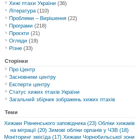
Хижі птахи України
(36)
Література
(110)
Проблеми – Вирішення
(22)
Програми
(218)
Проєкти
(21)
Огляди
(19)
Різне
(33)
Сторінки
Про Центр
Засновники центру
Експерти центру
Статус хижих птахів України
Загальний збірник зображень хижих птахів
Теми
Хижаки Рівненського заповідника
(23)
Обліки хижаків
на міграції
(20)
Зимові обліки орланів у ЧЗВ
(18)
Моніторинг змієїда
(17)
Хижаки Чорнобильської зони