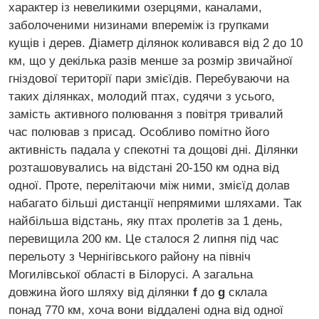
характер із невеликими озерцями, каналами,
заболоченими низинами впереміж із групками
кущів і дерев. Діаметр ділянок коливався від 2 до 10
км, що у декілька разів менше за розмір звичайної
гніздової території пари змієїдів. Перебуваючи на
таких ділянках, молодий птах, судячи з усього,
замість активного полювання з повітря тривалий
час полював з присад. Особливо помітно його
активність падала у спекотні та дощові дні. Ділянки
розташовувались на відстані 20-150 км одна від
одної. Проте, перелітаючи між ними, змієїд долав
набагато більші дистанції непрямими шляхами. Так
найбільша відстань, яку птах пролетів за 1 день,
перевищила 200 км. Це сталося 2 липня під час
перельоту з Чернігівського району на північ
Могилівської області в Білорусі. А загальна
довжина його шляху від ділянки
f
до
g
склала
понад 770 км, хоча вони віддалені одна від одної