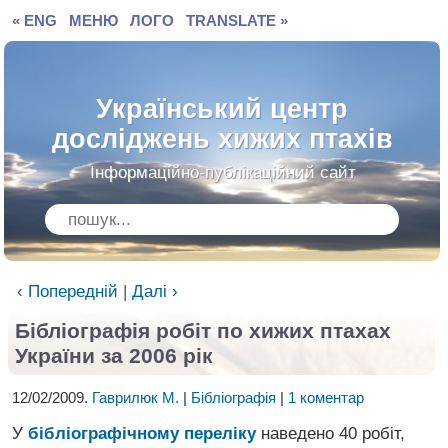
« ENG
МЕНЮ
ЛОГО
TRANSLATE »
Український центр
досліджень хижих птахів
Інформаційно-публікаційний сайт
‹ Попередній
|
Далі ›
Бібліографія робіт по хижих птахах
України за 2006 рік
12/02/2009.
Гаврилюк М.
|
Бібліографія
|
1 коментар
У
бібліографічному переліку
наведено 40 робіт,