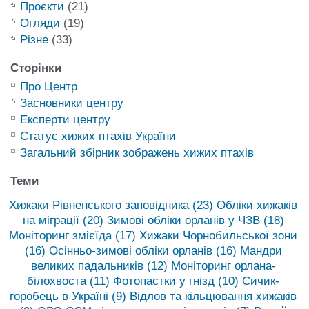
Проєкти
(21)
Огляди
(19)
Різне
(33)
Сторінки
Про Центр
Засновники центру
Експерти центру
Статус хижих птахів України
Загальний збірник зображень хижих птахів
Теми
Хижаки Рівненського заповідника
(23)
Обліки хижаків
на міграції
(20)
Зимові обліки орланів у ЧЗВ
(18)
Моніторинг змієїда
(17)
Хижаки Чорнобильської зони
(16)
Осінньо-зимові обліки орланів
(16)
Мандри
великих падальників
(12)
Моніторинг орлана-
білохвоста
(11)
Фотопастки у гнізд
(10)
Сичик-
горобець в Україні
(9)
Відлов та кільцювання хижаків