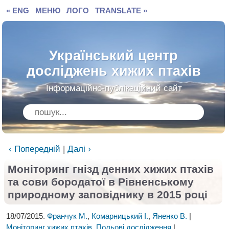
« ENG
МЕНЮ
ЛОГО
TRANSLATE »
Український центр
досліджень хижих птахів
Інформаційно-публікаційний сайт
‹ Попередній
|
Далі ›
Моніторинг гнізд денних хижих птахів
та сови бородатої
в Рівненському
природному заповіднику в 2015 році
18/07/2015.
Франчук М.
,
Комарницький І.
,
Яненко В.
|
Моніторинг хижих птахів
,
Польові дослідження
|