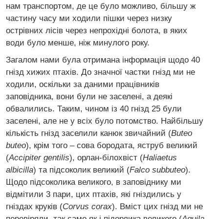
нам транспортом, де це було можливо, більшу ж
частину часу ми ходили пішки через низку
острівних лісів через непрохідні болота, в яких
води було менше, ніж минулого року.
Загалом нами була отримана інформація щодо 40
гнізд хижих птахів. До значної частки гнізд ми не
ходили, оскільки за даними працівників
заповідника, вони були не заселені, а деякі
обвалились. Таким, чином із 40 гнізд 25 були
заселені, але не у всіх було потомство. Найбільшу
кількість гнізд заселили канюк звичайний (
Buteo
buteo
), крім того – сова бородата, яструб великий
(
Accipiter gentilis
), орлан-білохвіст (
Haliaetus
albicilla
) та підсоколик великий (
Falco subbuteo
).
Щодо підсоколика великого, в заповіднику ми
відмітили 3 пари, цих птахів, які гніздились у
гніздах круків (
Corvus corax
). Вміст цих гнізд ми не
перевіряли, так само як і підорлика великого (
Aquila