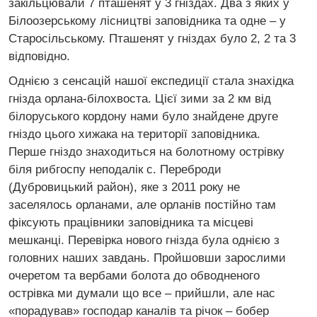
закільцювали 7 пташенят у 3 гніздах. Два з яких у
Білоозерському лісництві заповідника та одне – у
Старосільському. Пташенят у гніздах було 2, 2 та 3
відповідно.
Однією з сенсацій нашої експедиції стала знахідка
гнізда орлана-білохвоста. Цієї зими за 2 км від
білоруського кордону нами було знайдене друге
гніздо цього хижака на території заповідника.
Перше гніздо знаходиться на болотному острівку
біля рибгоспу неподалік с. Переброди
(Дубровицький район), яке з 2011 року не
заселялось орланами, але орланів постійно там
фіксують працівники заповідника та місцеві
мешканці. Перевірка нового гнізда була однією з
головних наших завдань. Пройшовши зарослими
очеретом та вербами болота до обводненого
острівка ми думали що все – прийшли, але нас
«порадував» господар каналів та річок – бобер