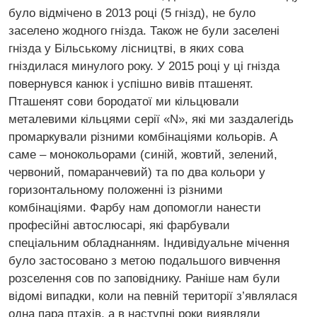
було відмічено в 2013 році (5 гнізд), не було
заселено жодного гнізда. Також не були заселені
гнізда у Більському лісництві, в яких сова
гніздилася минулого року. У 2015 році у ці гнізда
повернувся канюк і успішно вивів пташенят.
Пташенят сови бородатої ми кільцювали
металевими кільцями серії «N», які ми заздалегідь
промаркували різними комбінаціями кольорів. А
саме – монокольорами (синій, жовтий, зелений,
червоний, помаранчевий) та по два кольори у
горизонтальному положенні із різними
комбінаціями. Фарбу нам допомогли нанести
професійні автослюсарі, які фарбували
спеціальним обладнанням. Індивідуальне мічення
було застосовано з метою подальшого вивчення
розселення сов по заповіднику. Раніше нам були
відомі випадки, коли на певній території з’являлася
одна пара птахів, а в наступні роки виявляли