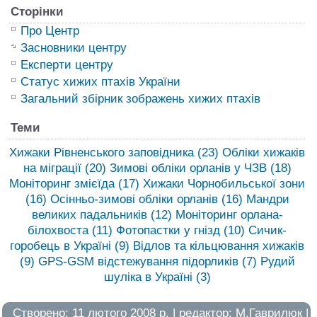
Сторінки
Про Центр
Засновники центру
Експерти центру
Статус хижих птахів України
Загальний збірник зображень хижих птахів
Теми
Хижаки Рівненського заповідника
(23)
Обліки хижаків
на міграції
(20)
Зимові обліки орланів у ЧЗВ
(18)
Моніторинг змієїда
(17)
Хижаки Чорнобильської зони
(16)
Осінньо-зимові обліки орланів
(16)
Мандри
великих падальників
(12)
Моніторинг орлана-
білохвоста
(11)
Фотопастки у гнізд
(10)
Сичик-
горобець в Україні
(9)
Відлов та кільцювання хижаків
(9)
GPS-GSM відстежування підорликів
(7)
Рудий
шуліка в Україні
(3)
Створено: 11 лютого 2008 р. | редактор:
М.Гаврилюк
|