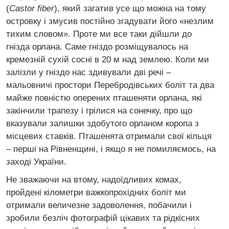
(
Castor fiber
), який загатив усе що можна на тому
островку і змусив постійно згадувати його «незлим
тихим словом». Проте ми все таки дійшли до
гнізда орлана. Саме гніздо розміщувалось на
кремезній сухій сосні в 20 м над землею. Коли ми
залізли у гніздо нас здивували дві речі –
мальовничі простори Перебродівських боліт та два
майже повністю оперених пташеняти орлана, які
закінчили трапезу і грілися на сонечку, про що
вказували залишки здобутого орланом коропа з
місцевих ставків. Пташенята отримали свої кільця
– перші на Рівненщині, і якщо я не помиляємось, на
заході України.
Не зважаючи на втому, надоїдливих комах,
пройдені кілометри важкопрохідних боліт ми
отримали величезне задоволення, побачили і
зробили безліч фотографій цікавих та рідкісних