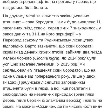
поблизу агроланшафтів; на противагу парам, що
гніздились біля болота.
На другому місці за кількістю закільцьованих
пташенят – сова бородата. Нами було виявлено 11
заселених гнізд совою, серед яких 7 знаходилось у
заповіднику та 3 і 1 на його периферії – у
Перебродівському та Руднянському лісництвах
відповідно. Варто зазначити, що сови бородаті,
окрім гнізд денних хижих птахів, зайняли два гнізда
лелеки чорного (
Ciconia nigra
), які 2014 року були
успішно заселені лелеками. У 2015 році ми
закільцювали 9 пташенят сови бородатої, що на
одне більше від попереднього року. Лише у двох
гніздах (Грабунське лісництво заповідника)
пташенята були в гнізді, а всі інші позлітали і
знаходились на невеликих присадах (бічні гілки
дерев, гнилі берізки із зламаним верхом) і навіть на
землі. На масиві «Сомине», де пік чисельності виду