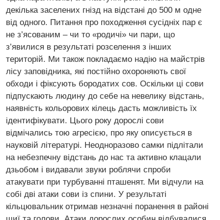
декілька заселених гнізд на відстані до 500 м одне
від одного. Питання про походження сусідніх пар є
не з’ясованим – чи то «родичі» чи пари, що
з’явилися в результаті розселення з інших
територій. Ми також покладаємо надію на майстрів
лісу заповідника, які постійно охороняють свої
обходи і фіксують бородатих сов. Оскільки ці сови
підпускають людину до себе на невелику відстань,
наявність кольорових кілець дасть можливість їх
ідентифікувати. Цього року дорослі сови
відмічались тою агресією, про яку описується в
науковій літературі. Неодноразово самки підлітали
на небезпечну відстань до нас та активно клацали
дзьобом і видавали звуки роблячи спроби
атакувати при турбуванні пташенят. Ми відчули на
собі дві атаки сови із спини. У результаті
кільцювальник отримав незначні поранення в районі
шиї та голови. Атаки дорослих особин відбувалися