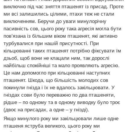
виключно під час зняття пташенят із присад. Проте
ми всі залишились цілими, птахи теж не стали
виключенням. Беручи до уваги минулорічну
пасивність сов, цього року така агресія могла бути
пов’язана із більшим віком пташенят, які активно
турбувалися при нашій присутності. При
кільцюванні таких пташенят потрібно фіксувати їм
дзьоб, щоб вони не клацали ним, так дорослі
найбільш спокійніші та мало проявляють агресію.
Це нам допомогло при кільцюванні наступних
пташенят. Шкода, що більшість молодих сов
покинули гнізда і їх не вдалось закільцювати. У
гніздах сови було переважно по два пташеняти,
рідше – по одному та в одному виводку було троє
(двоє на присадах, а одне – у гнізді).
Якщо минулого року ми закільцювали лише одне
пташеня яструба великого, цього року ми