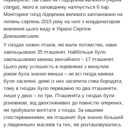
clanga
), якого в заповіднику налічується 6 пар.
Моніторинг гнізд підорлика великого заплановано на
липень-серпень 2015 року на чолі з координатором
вивчення цього виду в Україні Сергієм
Домашевським.
У гніздах хижих птахів, які мали потомство, нами
закільцьовано 35 пташенят. Найбільше було
закільцьовано канюка звичайного – 17 пташенят.
Цього року успішність в порівнянні з минулим
роком була значно менша – не всі гнізда канюка
були заселені, деякі із них заселила сова бородата,
тому в гніздах було переважно по два пташеняти,
лише у двох – по три. Пташенята у гніздах були
різновікові, від двохтижневих до повністю оперених,
які пробували вилітати з гнізда. За нашими
спостереженнями, вік пташенят був значно більший
у південніших масивів та тих, які розташовувались