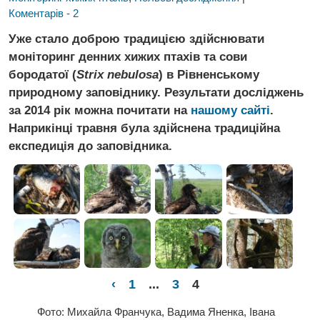
Коментарів - 2
Уже стало доброю традицією здійснювати
моніторинг денних хижих птахів та сови
бородатої (
Strix nebulosa
) в Рівненському
природному заповіднику. Результати досліджень
за 2014 рік можна почитати на
нашому сайті
.
Наприкінці травня була здійснена традиційна
експедиція до заповідника.
‹
1
...
3
4
Фото: Михайла Франчука, Вадима Яненка, Івана