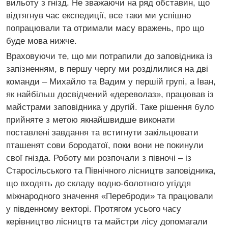
вильоту з гнізд. Не зважаючи на ряд обставин, що
відтягнув час експедиції, все таки ми успішно
попрацювали та отримали масу вражень, про що
буде мова нижче.
Враховуючи те, що ми потрапили до заповідника із
запізненням, в першу чергу ми розділилися на дві
команди – Михайло та Вадим у першій групі, а Іван,
як найбільш досвідчений «дереволаз», працював із
майстрами заповідника у другій. Таке рішення було
прийняте з метою якнайшвидше виконати
поставлені завдання та встигнути закільцювати
пташенят сови бородатої, поки вони не покинули
свої гнізда. Роботу ми розпочали з півночі – із
Старосільського та Північного лісництв заповідника,
що входять до складу водно-болотного угіддя
міжнародного значення «Переброди» та працювали
у південному векторі. Протягом усього часу
керівництво лісництв та майстри лісу допомагали