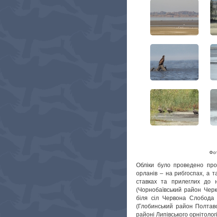
Фот
Обліки було проведено про
орланів – на рибгоспах, а 
ставках та прилеглих до н
(Чорнобаївський район Черкас
біля сіл Червона Слобода –
(Глобинський район Полтавс
районі Липівського орнітолог