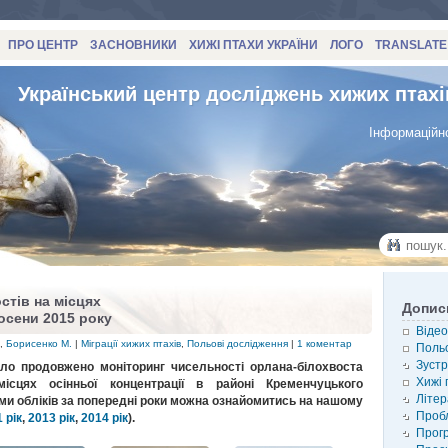
ПРО ЦЕНТР
ЗАСНОВНИКИ
ХИЖІ ПТАХИ УКРАЇНИ
ЛОГО
TRANSLATE
Український центр досліджень хижих птахі
Інформаційно
стів на місцях
Допис
восени 2015 року
Відео
,
Борисенко М.
|
Міграції хижих птахів
,
Польові дослідження
|
1 коментар
Польо
Зустр
ло продовжено моніторинг чисельності орлана-білохвоста
Хижі 
ісцях осінньої концентрації в районі Кременчуцького
Літер
ми обліків за попередні роки можна ознайомитись на нашому
Проб
 рік
,
2013 рік
,
2014 рік
).
Прог