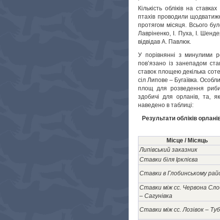
Кількість обліків на ставка
птахів проводили щодватижні
протягом місяця. Всього бул
Лавріненко, І. Пуха, І. Шенд
відвідав А. Павлюк.
У порівнянні з минулими р
пов’язано із занепадом ста
ставок площею декілька сотен
сіл Липове – Бугаївка. Особ
площ для розведення риби 
здобичі для орланів, та, я
наведено в таблиці:
Результати обліків орлані
Місце / Місяць
Липівський заказник
Ставки біля Ірклієва
Ставки в Глобинському рай
Ставки між сс. Червона Сл
– Сагунівка
Ставки між сс. Лозівок – Туб