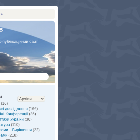
 »
в
-публікаційний сайт
и
(16)
ві дослідження
(166)
ічі. Конференції
(36)
птахи України
(36)
атура
(110)
леми – Вирішення
(22)
рами
(218)