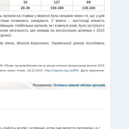
10
127
69
20-30
150-180
130-160
сть орланів на ставках у вересні була низькою через те, що у цей
ільки починають знижувати. У жовтні – листопаді кількість
айвищою. Найбільше орланів, як і в минулі роки, було зустрінуто
агалом чисельність цих хижаків на контрольних ділянках у 2015
річної.
р Ілюха, Микола Борисенко, Український центр досліджень
М. Обліки орланів-білохвостів на місцях
осінньої концентрації восени 2015
жень хижих птахів. 16.12.2015.
https://raptors.org.ua/855
. Дата звернення:
Позначено:
Осінньо-зимові обліки орланів
ь работы коллег, особенно если они ведутся регулярно и с