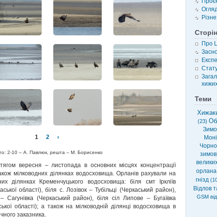
Проє
Огля
Різне
Сторі
Про 
Засн
Експе
Стату
Загал
хижих
Теми
Хижаки
Об
(23)
Зимов
1
2
›
Моні
Чорно
о: 2-10 – А. Павлюк, решта – М. Борисенко
зимові
велики
тягом вересня – листопада в основних місцях концентрації
орлана
також мілководних ділянках водосховища. Орланів рахували на
гнізд
(10
их ділянках Кременчуцького водосховища: біля смт Іркліїв
Відлов т
ької області), біля с. Лозівок – Тубільці (Черкаський район),
GSM від
 Сагунівка (Черкаський район), біля сіл Липове – Бугаївка
ької області); а також на мілководній ділянці водосховища в
ічного заказника.