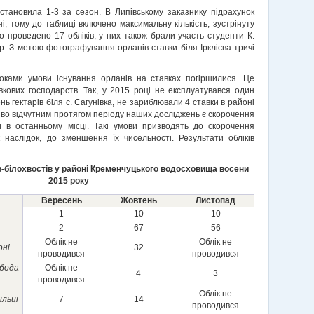
х становила 1-3 за сезон. В Липівському заказнику підрахунок
, тому до таблиці включено максимальну кількість, зустрінуту
о проведено 17 обліків, у них також брали участь студенти К.
ер. З метою фотографування орланів ставки біля Ірклієва тричі
оками умови існування орланів на ставках погіршилися. Це
вкових господарств. Так, у 2015 році не експлуатувався один
ь гектарів біля с. Сагунівка, не зариблювали 4 ставки в районі
ливо відчутним протягом періоду наших досліджень є скорочення
в останньому місці. Такі умови призводять до скорочення
к наслідок, до зменшення їх чисельності. Результати обліків
в-білохвостів у районі Кременчуцького водосховища восени
2015 року
Вересень
Жовтень
Листопад
1
10
10
2
67
56
Облік не
Облік не
оні
32
проводився
проводився
обода
Облік не
4
3
проводився
Облік не
ільці
7
14
проводився