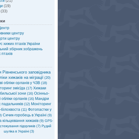
кти
(21)
ди
(19)
(33)
нки
Центр
овники центру
рти центру
с хижих птахів України
ьний збірник зображень
 птахів
 Рівненського заповідника
ліки хижаків на міграції
(20)
і обліки орланів у ЧЗВ
(18)
торинг змієїда
Хижаки
(17)
бильської зони
Осінньо-
(16)
 обліки орланів
Мандри
(16)
х падальників
Моніторинг
(12)
-білохвоста
Фотопастки у
(11)
Сичик-горобець в Україні
)
(9)
а кільцювання хижаків
(9)
GPS-
стежування підорликів
(7)
Рудий
шуліка в Україні
(3)