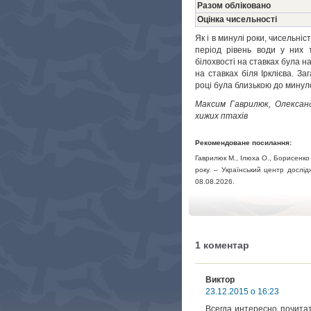
Разом обліковано
Оцінка чисельності
Як і в минулі роки, чисельні
період рівень води у них т
білохвості на ставках була н
на ставках біля Ірклієва. З
році була близькою до минуло
Максим Гаврилюк, Олександ
хижих птахів
Рекомендоване посилання:
Гаврилюк М., Ілюха О., Борисенко 
року
. – Український центр дослід
08.08.2026
.
1 коментар
Виктор
23.12.2015 о 16:23
Всегда интересно почитат