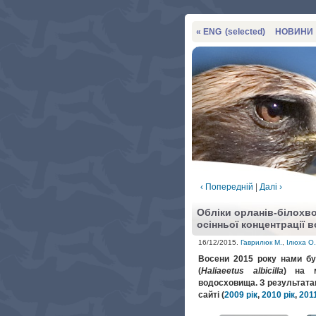
« ENG
(selected)
НОВИНИ
‹ Попередній
|
Далі ›
Обліки орланів-білохво
осінньої концентрації 
16/12/2015.
Гаврилюк М.
,
Ілюха О.
Восени 2015 року нами бу
(
Haliaeetus albicilla
) на м
водосховища. З результата
сайті (
2009 рік
,
2010 рік
,
2011