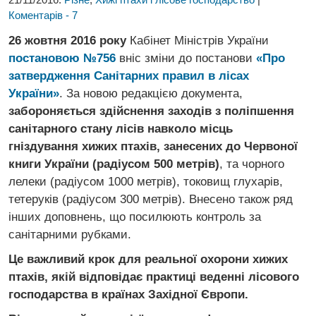
Коментарів - 7
26 жовтня 2016 року
Кабінет Міністрів України
постановою №756
вніс зміни до постанови
«Про
затвердження Санітарних правил в лісах
України»
. За новою редакцією документа,
забороняється здійснення заходів з поліпшення
санітарного стану лісів навколо місць
гніздування хижих птахів, занесених до Червоної
книги України (радіусом 500 метрів)
, та чорного
лелеки (радіусом 1000 метрів), токовищ глухарів,
тетеруків (радіусом 300 метрів). Внесено також ряд
інших доповнень, що посилюють контроль за
санітарними рубками.
Це важливий крок для реальної охорони хижих
птахів, якій відповідає практиці веденні лісового
господарства в країнах Західної Європи.