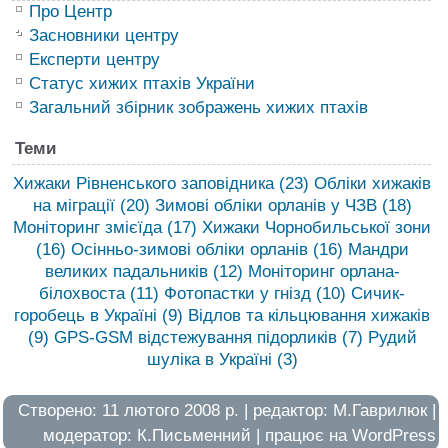
Про Центр
Засновники центру
Експерти центру
Статус хижих птахів України
Загальний збірник зображень хижих птахів
Теми
Хижаки Рівненського заповідника
(23)
Обліки хижаків
на міграції
(20)
Зимові обліки орланів у ЧЗВ
(18)
Моніторинг змієїда
(17)
Хижаки Чорнобильської зони
(16)
Осінньо-зимові обліки орланів
(16)
Мандри
великих падальників
(12)
Моніторинг орлана-
білохвоста
(11)
Фотопастки у гнізд
(10)
Сичик-
горобець в Україні
(9)
Відлов та кільцювання хижаків
(9)
GPS-GSM відстежування підорликів
(7)
Рудий
шуліка в Україні
(3)
Створено: 11 лютого 2008 р. | редактор:
М.Гаврилюк
|
модератор:
К.Письменний
| працює на
WordPress