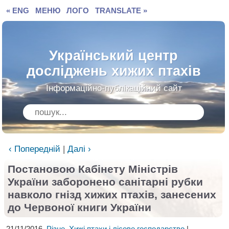
« ENG
МЕНЮ
ЛОГО
TRANSLATE »
Український центр
досліджень хижих птахів
Інформаційно-публікаційний сайт
‹ Попередній
|
Далі ›
Постановою Кабінету Міністрів
України
заборонено санітарні рубки
навколо гнізд
хижих птахів, занесених
до Червоної книги України
21/11/2016.
Різне
,
Хижі птахи і лісове господарство
|