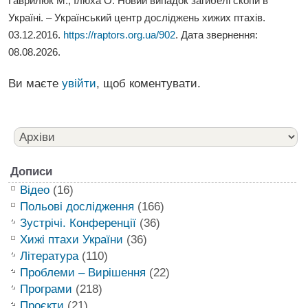
Гаврилюк М., Ілюха О. Новий випадок загибелі скопи в
Україні. – Український центр досліджень хижих птахів.
03.12.2016.
https://raptors.org.ua/902
. Дата звернення:
08.08.2026
.
Ви маєте
увійти
, щоб коментувати.
Дописи
Відео
(16)
Польові дослідження
(166)
Зустрічі. Конференції
(36)
Хижі птахи України
(36)
Література
(110)
Проблеми – Вирішення
(22)
Програми
(218)
Проєкти
(21)