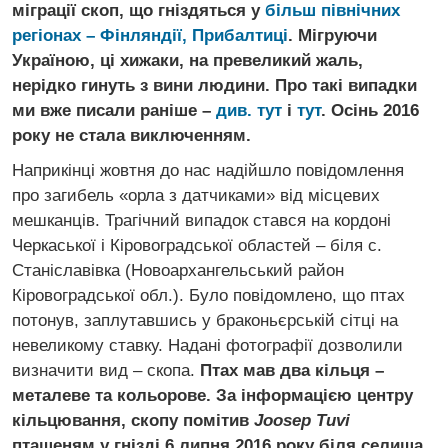
міграції скоп, що гніздяться у
більш північних
регіонах – Фінляндії, Прибалтиці
. Мігруючи
Україною, ці хижаки, на превеликий жаль,
нерідко гинуть з вини людини. Про такі випадки
ми вже писали раніше –
див. тут
і
тут
. Осінь 2016
року не стала виключенням.
Наприкінці жовтня до нас надійшло повідомлення
про загибель «орла з датчиками» від місцевих
мешканців. Трагічний випадок стався на кордоні
Черкаської і Кіровоградської областей – біля с.
Станіславівка (Новоархангельський район
Кіровоградської обл.). Було повідомлено, що птах
потонув, заплутавшись у браконьєрській сітці на
невеликому ставку. Надані фотографії дозволили
визначити вид – скопа.
Птах мав два кільця –
металеве та кольорове. За інформацією центру
кільцювання, скопу помітив
Joosep Tuvi
пташеням у гнізді 6 липня 2016 року біля селища