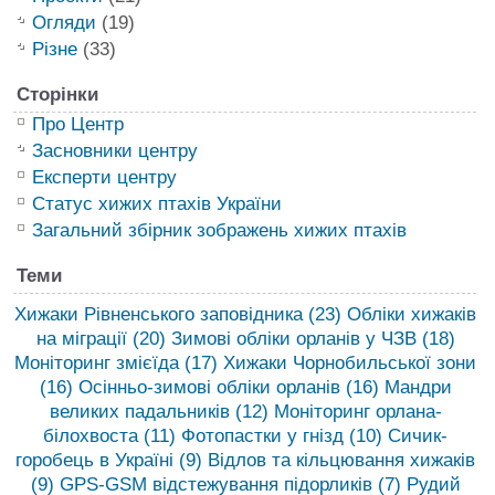
Огляди
(19)
Різне
(33)
Сторінки
Про Центр
Засновники центру
Експерти центру
Статус хижих птахів України
Загальний збірник зображень хижих птахів
Теми
Хижаки Рівненського заповідника
(23)
Обліки хижаків
на міграції
(20)
Зимові обліки орланів у ЧЗВ
(18)
Моніторинг змієїда
(17)
Хижаки Чорнобильської зони
(16)
Осінньо-зимові обліки орланів
(16)
Мандри
великих падальників
(12)
Моніторинг орлана-
білохвоста
(11)
Фотопастки у гнізд
(10)
Сичик-
горобець в Україні
(9)
Відлов та кільцювання хижаків
(9)
GPS-GSM відстежування підорликів
(7)
Рудий