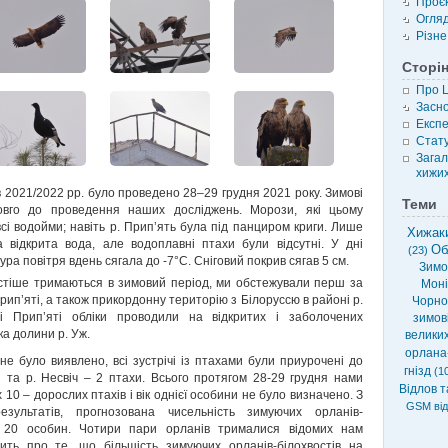
Проє
Огля
Різне
Сторі
Про 
Засн
Експе
Стату
Загал
хижих
 2021/2022 рр. було проведено 28–29 грудня 2021 року. Зимові
Теми
овго до проведення наших досліджень. Морози, які цьому
сі водойми; навіть р. Прип’ять була під панциром криги. Лише
Хижаки
а відкрита вода, але водоплавні птахи були відсутні. У дні
Об
(23)
ра повітря вдень сягала до -7°С. Сніговий покрив сягав 5 см.
Зимов
стіше тримаються в зимовий період, ми обстежували перш за
Моні
рип’яті, а також прикордонну територію з Білоруссю в районі р.
Чорно
і Прип’яті обліки проводили на відкритих і заболочених
зимові
ка долини р. Уж.
велики
орлана
е було виявлено, всі зустрічі із птахами були приурочені до
гнізд
(10
 та р. Несвіч – 2 птахи. Всього протягом 28-29 грудня нами
Відлов т
 10 – дорослих птахів і вік однієї особини не було визначено. З
GSM від
зультатів, прогнозована чисельність зимуючих орланів-
ля 20 особин. Чотири пари орланів трималися відомих нам
чить про те, що більшість зимуючих орланів-білохвостів на