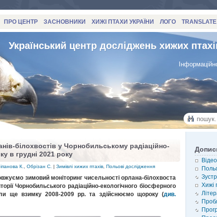
ПРО ЦЕНТР
ЗАСНОВНИКИ
ХИЖІ ПТАХИ УКРАЇНИ
ЛОГО
TRANSLATE
Український центр досліджень хижих птахі
Інформаційно
анів-білохвостів у Чорнобильському радіаційно-
Допис
ку в грудні 2021 року
Відео
іпанова К.
,
Обрізан С.
|
Зимівлі хижих птахів
,
Польові дослідження
Польо
Зустр
довжуємо зимовий моніторинг чисельності орлана-білохвоста
Хижі 
иторії Чорнобильського радіаційно-екологічного біосферного
Літер
али ще взимку 2008-2009 рр. та здійснюємо щороку (
див.
Проб
Прог