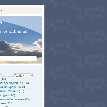
 »
в
-публікаційний сайт
и
(16)
ві дослідження
(166)
ічі. Конференції
(36)
птахи України
(36)
атура
(110)
леми – Вирішення
(22)
рами
(218)