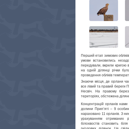
Перший етап зимових обліків
умови встановились незад
передували, вкрили кригою в
на одній ділянці річки бул
проведення обліків температу
Знаючи місця, де орлани ча
все лівий та правий береги П
Несвіч. На правому берез
територіях, обстежена ділян
Концентрацій орланів нами н
долини Прип’яті – 9 особин
нараховано 11 орланів. З них
урахуванням отриманих ре
білохвостів становить бі
гніздових ділянок. Це свід