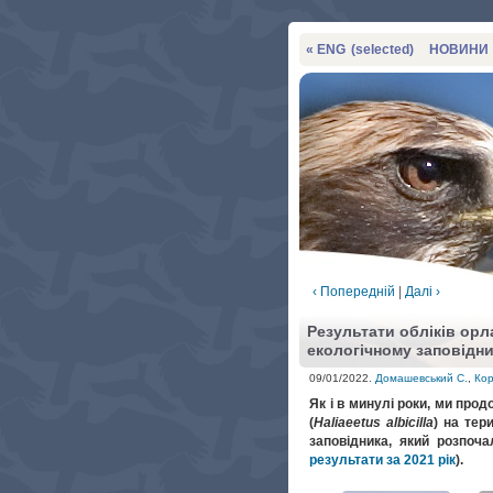
« ENG
(selected)
НОВИНИ
‹ Попередній
|
Далі ›
Результати обліків орл
екологічному заповідни
09/01/2022.
Домашевський С.
,
Кор
Як і в минулі роки, ми про
(
Haliaeetus albicilla
) на тер
заповідника, який розпоч
результати за 2021 рік
).