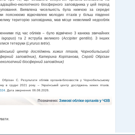
адіаційно-екологічного біосферного заповідника у цей період
руповання. Виявлена чисельність була нижчою за середні
 ми пояснюємо відкочівлею молодих птахів у більш південні
велику територію заповідника, мав місце невеликий недооблік
ленними під час обліків – було відмічено 3 канюка звичайних
 lagopus
) та 2 яструба великого (
Accipiter gentilis
). З інших
лися тетеруки (
Lyrurus tetrix
).
аїнський центр досліджень хижих птахів, Чорнобильський
осферний заповідник), Катерина Коріпанова, Сергій Обрізан
-екологічний біосферний заповідник)
 Обрізан С. Результати обліків орланів-білохвостів у Чорнобильському
нику в грудні 2021 року. – Український центр досліджень хижих птахів.
6024
. Дата звернення:
06.08.2026
.
Позначено:
Зимові обліки орланів у ЧЗВ
увати.