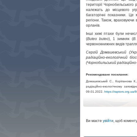
території Чорнобильського р
належать до місцевого уг
багаторічні показники. Це
регіони. Також, враховуючи 
орланів.
Інші хижі птахи були нечис
(
Buteo buteo
), 1 зимняк (
B.
червонокнижних видів трапля
Сергій Домашевський (Укр
радіаційно-екологічний бі
(Чорнобильський радіаційно
Рекомендоване посилання:
Домашевський С., Коріпанова К.,
радіаційно-екологічному заповід
09.01.2022.
https://raptors.org.ua/
Ви маєте
увійти
, щоб комент