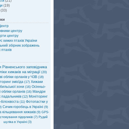
кти
(21)
ди
(19)
(33)
нки
Центр
овники центру
рти центру
с хижих птахів України
ьний збірник зображень
 птахів
 Рівненського заповідника
ліки хижаків на міграції
(20)
і обліки орланів у ЧЗВ
(18)
торинг змієїда
Хижаки
(17)
бильської зони
Осінньо-
(16)
 обліки орланів
Мандри
(16)
х падальників
Моніторинг
(12)
-білохвоста
Фотопастки у
(11)
Сичик-горобець в Україні
)
(9)
а кільцювання хижаків
(9)
GPS-
стежування підорликів
(7)
Рудий
шуліка в Україні
(3)