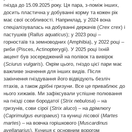
гнізда до 15.09.2025 року. Ця пара, з-поміж інших,
досить пластична у добуванні корму та кожен рік
має свої особливості. Наприклад, у 2024 вона
спеціалізувалась на добуванні деркачів (
Crex crex
) і
пастушків (
Rallus aquaticus
); у 2023 році –
горностаїв та земноводних (Amphibia), у 2022 році –
риби (Pisces, Actinopterygii). У 2025 році їхній
акцент був зосереджений на полівок та вивірок
(
Sciurus vulgaris
). Окрім цього, гніздо цієї пари має
важливе значення для інших видів. Після
закінчення гніздування його відвідують безліч
птахів, а також дрібні гризуни. Все це приваблює до
нього хижаків. Ми зафіксували успішне полювання
на гнізді сови бородатої (
Strix nebulosa
) – на
гризунів, сови сірої (
Strix aluco
) – на дрімлюгу
(
Caprimulgus europaeus
) та куниці лісової (
Martes
martes
) – на вовчка горішкового (
Muscardinus
avellanarius
). Куниця є основним ворогом