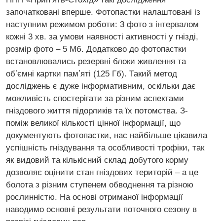
започатковані вперше. Фотопастки налаштовані із
наступним режимом роботи: 3 фото з інтервалом
кожні 3 хв. за умови наявності активності у гнізді,
розмір фото – 5 Мб. Додатково до фотопастки
встановлювались резервні блоки живлення та
обʼємні картки памʼяті (125 Гб). Такий метод
досліджень є дуже інформативним, оскільки дає
можливість спостерігати за різним аспектами
гніздового життя підорликів та їх потомства. З-
поміж великої кількості цінної інформації, що
документують фотопастки, нас найбільше цікавила
успішність гніздування та особливості трофіки, так
як видовий та кількісний склад добутого корму
дозволяє оцінити стан гніздових територій – а це
болота з різним ступенем обводнення та різною
рослинністю. На основі отриманої інформації
наводимо основні результати поточного сезону в