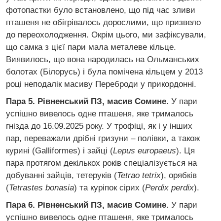
фотопастки було встановлено, що під час зливи
пташеня не обігрівалось дорослими, що призвело
до переохолодження. Окрім цього, ми зафіксували,
що самка з цієї пари мала металеве кільце.
Виявилось, що вона народилась на Ольманських
болотах (Білорусь) і була помічена кільцем у 2013
році неподалік масиву Переброди у прикордонні.
Пара 5. Рівненський ПЗ, масив Сомине.
У пари
успішно вивелось одне пташеня, яке трималось
гнізда до 16.09.2025 року. У трофіці, як і у інших
пар, переважали дрібні гризуни – полівки, а також
курині (Galliformes) і зайці (
Lepus europaeus
). Ця
пара протягом декількох років спеціалізується на
добуванні зайців, тетеруків (
Tetrao tetrix
), орябків
(
Tetrastes bonasia
) та куріпок сірих (
Perdix perdix
).
Пара 6. Рівненський ПЗ, масив Сомине.
У пари
успішно вивелось одне пташеня, яке трималось