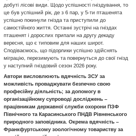
добуті лісові види. Щодо успішності гніздування, то
це був успішний рік, де з 6 пар, у 5-ти пташенята
успішно покинули гнізда та приступили до
самостійного життя. Останні зустрічі на гніздах
пташенят і дорослих припали на другу декаду
вересня, що є типовим для наших широт.
Сподіваємось, що підорлики успішно здійснять
міграцію, перезимують та повернуться до свої гнізд
у наступний гніздовий сезон 2026 року.
Автори висловлюють вдячність ЗСУ за
можливість проваджувати безпечно свою
професійну діяльність; за допомогу в
організаційному супроводі досліджень –
працівникам державної служби охорони ПЗФ
Північного та Карасинського ПНДВ Рівненського
природного заповідника. Окрема вдячність –
Франкфуртському зоологічному товариству за