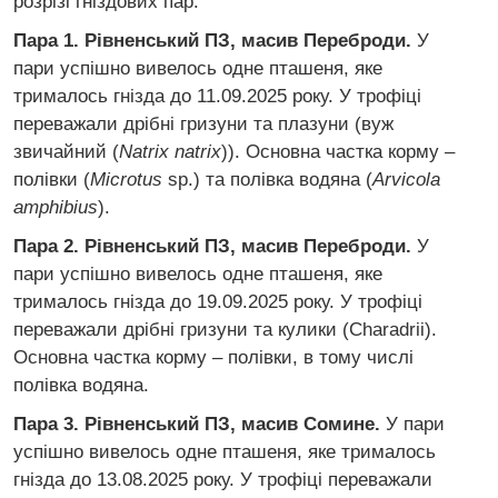
розрізі гніздових пар.
Пара 1. Рівненський ПЗ, масив Переброди.
У
пари успішно вивелось одне пташеня, яке
трималось гнізда до 11.09.2025 року. У трофіці
переважали дрібні гризуни та плазуни (вуж
звичайний (
Natrix natrix
)). Основна частка корму –
полівки (
Microtus
sp.) та полівка водяна (
Arvicola
amphibius
).
Пара 2. Рівненський ПЗ, масив Переброди.
У
пари успішно вивелось одне пташеня, яке
трималось гнізда до 19.09.2025 року. У трофіці
переважали дрібні гризуни та кулики (Charadrii).
Основна частка корму – полівки, в тому числі
полівка водяна.
Пара 3. Рівненський ПЗ, масив Сомине.
У пари
успішно вивелось одне пташеня, яке трималось
гнізда до 13.08.2025 року. У трофіці переважали