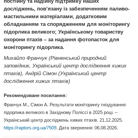
постійну та надійну підтримку наших
досліджень, повʼязану із забезпеченням паливо-
мастильними матеріалами, додатковим
обладнанням та спорядженням для моніторингу
підорлика великого; Українському товариству
охорони птахів – за надання фотопасток для
моніторингу підорлика.
Михайло Франчук (Рівненський природний
заповідник, Український центр дослідження хижих
птахів), Андрій Сімон (Український центр
дослідження хижих птахів)
Рекомендоване посилання:
Франчук М., Сімон А. Результати моніторингу гніздування
підорлика великого в Західному Поліссі в 2025 році
. –
Український центр досліджень хижих птахів. 21.12.2025.
https://raptors.org.ua/7509
. Дата звернення:
06.08.2026
.