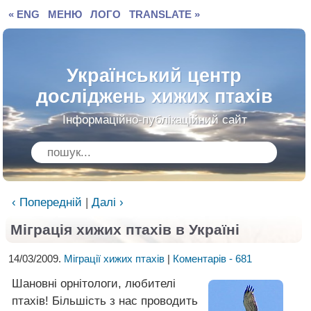
« ENG
МЕНЮ
ЛОГО
TRANSLATE »
Український центр
досліджень хижих птахів
Інформаційно-публікаційний сайт
‹ Попередній
|
Далі ›
Міграція хижих птахів в Україні
14/03/2009.
Міграції хижих птахів
|
Коментарів - 681
Шановні орнітологи, любителі
птахів! Більшість з нас проводить