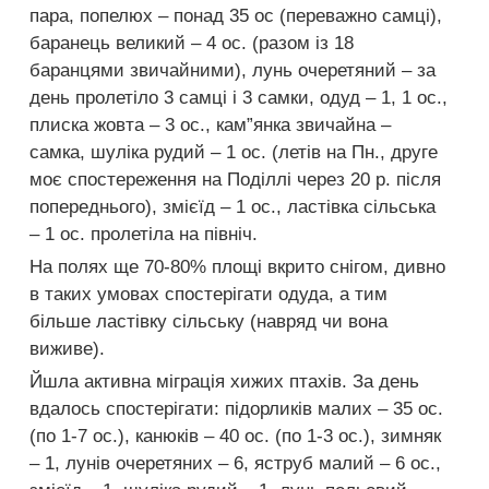
пара, попелюх – понад 35 ос (переважно самці),
баранець великий – 4 ос. (разом із 18
баранцями звичайними), лунь очеретяний – за
день пролетіло 3 самці і 3 самки, одуд – 1, 1 ос.,
плиска жовта – 3 ос., кам”янка звичайна –
самка, шуліка рудий – 1 ос. (летів на Пн., друге
моє спостереження на Поділлі через 20 р. після
попереднього), змієїд – 1 ос., ластівка сільська
– 1 ос. пролетіла на північ.
На полях ще 70-80% площі вкрито снігом, дивно
в таких умовах спостерігати одуда, а тим
більше ластівку сільську (навряд чи вона
виживе).
Йшла активна міграція хижих птахів. За день
вдалось спостерігати: підорликів малих – 35 ос.
(по 1-7 ос.), канюків – 40 ос. (по 1-3 ос.), зимняк
– 1, лунів очеретяних – 6, яструб малий – 6 ос.,