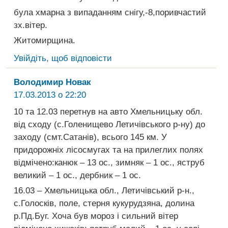
була хмарна з випаданням снігу,-8,поривчастий
зх.вітер.
Житомирщина.
Увійдіть, щоб відповісти
Володимир Новак
17.03.2013 о 22:20
10 та 12.03 перетнув на авто Хмельницьку обл.
від сходу (с.Голенищево Летичівського р-ну) до
заходу (смт.Сатанів), всього 145 км. У
придорожніх лісосмугах та на прилеглих полях
відмічено:канюк – 13 ос., зимняк – 1 ос., яструб
великий – 1 ос., дербник – 1 ос.
16.03 – Хмельницька обл., Летичівський р-н.,
с.Голосків, поле, стерня кукурудзяна, долина
р.Пд.Буг. Хоча був мороз і сильний вітер