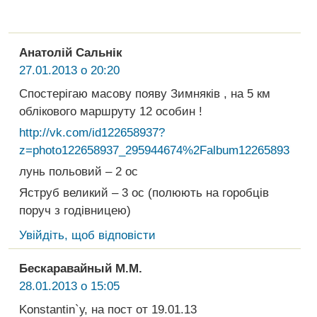
Анатолій Сальнік
27.01.2013 о 20:20
Спостерігаю масову появу Зимняків , на 5 км
облікового маршруту 12 особин !
http://vk.com/id122658937?
z=photo122658937_295944674%2Falbum122658937_0
лунь польовий – 2 ос
Яструб великий – 3 ос (полюють на горобців
поруч з годівницею)
Увійдіть, щоб відповісти
Бескаравайный М.М.
28.01.2013 о 15:05
Konstantin`у, на пост от 19.01.13