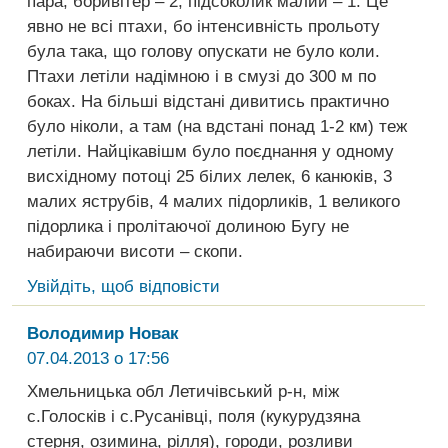
пара, боривітер – 2, підсоколик малий – 1. Це
явно не всі птахи, бо інтенсивність прольоту
була така, що голову опускати не було коли.
Птахи летіли надімною і в смузі до 300 м по
боках. На більші відстані дивитись практично
було ніколи, а там (на вдстані понад 1-2 км) теж
летіли. Найцікавішм було поєднання у одному
висхідному потоці 25 білих лелек, 6 канюків, 3
малих яструбів, 4 малих підорликів, 1 великого
підорлика і пролітаючої долиною Бугу не
набираючи висоти – скопи.
Увійдіть, щоб відповісти
Володимир Новак
07.04.2013 о 17:56
Хмельницька обл Летичівський р-н, між
с.Голосків і с.Русанівці, поля (кукурудзяна
стерня, озимина, рілля), городи, розливи