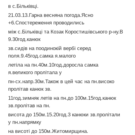
в с.Більківці.
21.03.13.Гарна весняна погода.Ясно
+6.Спостереження проводились
між с.Більківці та Козак Коростишівського р-ну.В
9.30год.канюк
зв.сидів на поодинокій вербі серед
поля.9.45год.самка я.малого
летіла на пн.40м.10год.доросла самка
я.великого пролітала у
пн-сх.напр.30м.Також в цей час на пн.високо
пролітав канюк зв.
11год.зимняк летів на пн.до 100м.15год.канюк
зв.пролітав на пн.
висота до 150м.15.20год.3 канюки зв.пролітали
у пн.напрямку
на висоті до 150м.Житомирщина.