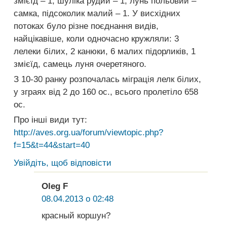
змієїд – 1, шуліка рудий – 1, лунь польовий –
самка, підсоколик малий – 1. У висхідних
потоках було різне поєднання видів,
найцікавіше, коли одночасно кружляли: 3
лелеки білих, 2 канюки, 6 малих підорликів, 1
змієїд, самець луня очеретяного.
З 10-30 ранку розпочалась міграція лелк білих,
у зграях від 2 до 160 ос., всього пролетіло 658
ос.
Про інші види тут:
http://aves.org.ua/forum/viewtopic.php?
f=15&t=44&start=40
Увійдіть, щоб відповісти
Oleg F
08.04.2013 о 02:48
красный коршун?