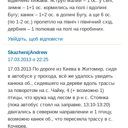
відмічено хижаків: яструб малий – 1 ос. у селі,
зимнк – 1+1 ос. кормились на полі і вдолині
Бугу; канюк – 1+2 ос. в долині Бугу, а ще 6 ос.
(по 1-2 ос.) пролетіло на північ і північний схід,
дербник – 1 полював на полі на горобиних.
Увійдіть, щоб відповісти
SkazhenijAndrew
17.03.2013 о 22:25
17.03.2013 По дороге из Киева в Житомир, сидя
в автобусе у прохода, всё же удалось увидеть
канюка об., сидевшего на дереве вдоль трассы
за поворотом на с. Чайку, 4 (+ возможно 1)
птицы, что кружа над лесом в р-н с. Стоянка
(пока автобус стоял на заправке, 13:10-13:20)
двигались в северном направлении и 1 птицу,
возможно канюк об., что пересекла трассу в с.
Кочерев.