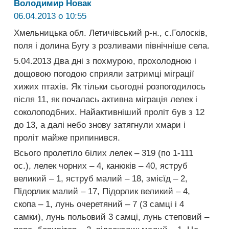
Володимир Новак
06.04.2013 о 10:55
Хмельницька обл. Летичівський р-н., с.Голосків,
поля і долина Бугу з розливами північніше села.
5.04.2013 Два дні з похмурою, прохолодною і
дощовою погодою сприяли затримці міграції
хижих птахів. Як тільки сьогодні розпогодилось
після 11, як почалась активна міграція лелек і
соколоподбних. Найактивніший проліт був з 12
до 13, а далі небо знову затягнули хмари і
проліт майже припинився.
Всього пролетіло білих лелек – 319 (по 1-111
ос.), лелек чорних – 4, канюків – 40, яструб
великий – 1, яструб малий – 18, змієїд – 2,
Підорлик малий – 17, Підорлик великий – 4,
скопа – 1, лунь очеретяний – 7 (3 самці і 4
самки), лунь польовий 3 самці, лунь степовий –