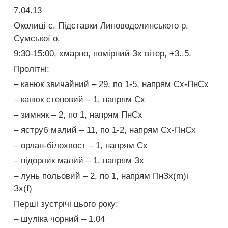
7.04.13
Околиці с. Підставки Липоводолинського р.
Сумської о.
9:30-15:00, хмарно, помірний Зх вітер, +3..5.
Пролітні:
– канюк звичайний – 29, по 1-5, напрям Сх-ПнСх
– канюк степовий – 1, напрям Сх
– зимняк – 2, по 1, напрям ПнСх
– яструб малий – 11, по 1-2, напрям Сх-ПнСх
– орлан-білохвост – 1, напрям Сх
– підорлик малий – 1, напрям Зх
– лунь польовий – 2, по 1, напрям ПнЗх(m)і
Зх(f)
Перші зустрічі цього року:
– шуліка чорний – 1.04