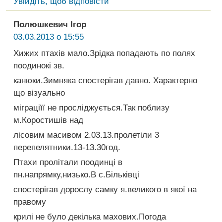
Увійдіть, щоб відповісти
Полюшкевич Ігор
03.03.2013 о 15:55
Хижих птахів мало.Зрідка попадають по полях
поодинокі зв.
канюки.Зимняка спостерігав давно. Характерно
що візуально
міграціїї не просліджується.Так поблизу
м.Коростишів над
лісовим масивом 2.03.13.пролетіли 3
перепелятники.13-13.30год.
Птахи пролітали поодинці в
пн.напрямку,низько.В с.Більківці
спостерігав дорослу самку я.великого в якої на
правому
крилі не було декілька махових.Погода