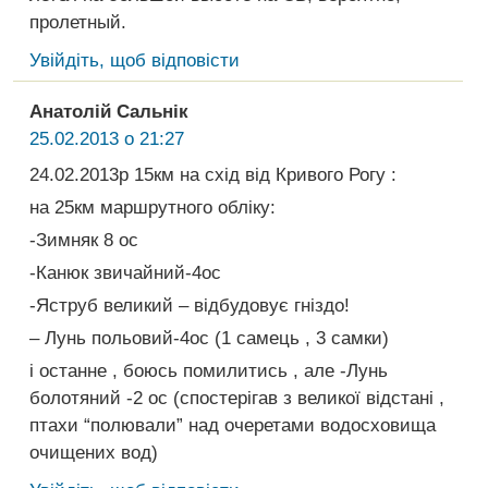
пролетный.
Увійдіть, щоб відповісти
Анатолій Сальнік
25.02.2013 о 21:27
24.02.2013р 15км на схід від Кривого Рогу :
на 25км маршрутного обліку:
-Зимняк 8 ос
-Канюк звичайний-4ос
-Яструб великий – відбудовує гніздо!
– Лунь польовий-4ос (1 самець , 3 самки)
і останне , боюсь помилитись , але -Лунь
болотяний -2 ос (спостерігав з великої відстані ,
птахи “полювали” над очеретами водосховища
очищених вод)