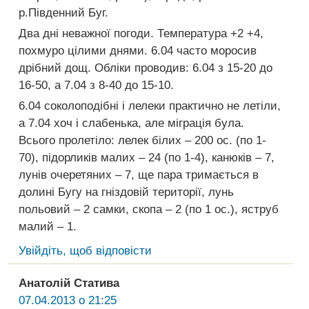
р.Південний Буг.
Два дні неважної погоди. Температура +2 +4,
похмуро цілими днями. 6.04 часто моросив
дрібний дощ. Обліки проводив: 6.04 з 15-20 до
16-50, а 7.04 з 8-40 до 15-10.
6.04 соколоподібні і лелеки практично не летіли,
а 7.04 хоч і слабенька, але міграція була.
Всього пролетіло: лелек білих – 200 ос. (по 1-
70), підорликів малих – 24 (по 1-4), канюків – 7,
лунів очеретяних – 7, ще пара тримається в
долині Бугу на гніздовій території, лунь
польовий – 2 самки, скопа – 2 (по 1 ос.), яструб
малий – 1.
Увійдіть, щоб відповісти
Анатолій Статива
07.04.2013 о 21:25