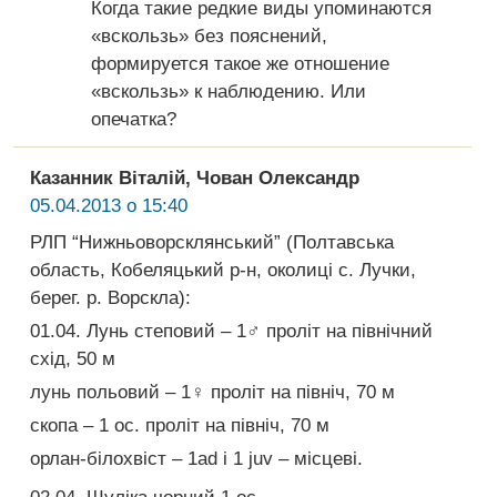
Когда такие редкие виды упоминаются
«вскользь» без пояснений,
формируется такое же отношение
«вскользь» к наблюдению. Или
опечатка?
Казанник Віталій, Чован Олександр
05.04.2013 о 15:40
РЛП “Нижньоворсклянський” (Полтавська
область, Кобеляцький р-н, околиці с. Лучки,
берег. р. Ворскла):
01.04. Лунь степовий – 1♂ проліт на північний
схід, 50 м
лунь польовий – 1♀ проліт на північ, 70 м
скопа – 1 ос. проліт на північ, 70 м
орлан-білохвіст – 1ad і 1 juv – місцеві.