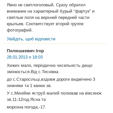
Явно не светлоголовый. Сразу обратил
внимание на характерный бурый “фартук” и
светлые поля на верхней передней части
крыльев. Соответствует второй группе
фотографий.
Увійдіть, щоб відповісти
Полюшкевич Ігор
28.01.2013 о 18:03
Хижих мало, періодично чисельність дещо
змінюється.Від с.Теснівка
до с.Старосільці,вздовж дороги видмічено 3
зимняки та 1 канюк зв.
У с.Минійки яструб малий полював на вівсянок
зв.11-12год.Ясна та
морозна погода,-17.