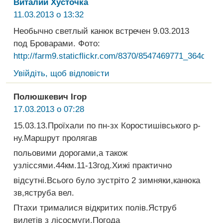
Виталий Хусточка
11.03.2013 о 13:32
Необычно светлый канюк встречен 9.03.2013
под Броварами. Фото:
http://farm9.staticflickr.com/8370/8547469771_364d869
Увійдіть, щоб відповісти
Полюшкевич Ігор
17.03.2013 о 07:28
15.03.13.Проїхали по пн-зх Коростишівського р-
ну.Маршрут пролягав
польовими дорогами,а також
узліссями.44км.11-13год.Хижі практично
відсутні.Всього було зустріто 2 зимняки,канюка
зв,яструба вел.
Птахи трималися відкритих полів.Яструб
вилетів з лісосмуги.Погода