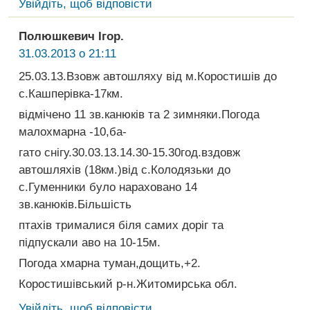
Увійдіть, щоб відповісти
Полюшкевич Ігор.
31.03.2013 о 21:11
25.03.13.Взовж автошляху від м.Коростишів до
с.Кашперівка-17км.
відмічено 11 зв.канюків та 2 зимняки.Погода
малохмарна -10,ба-
гато снігу.30.03.13.14.30-15.30год.вздовж
автошляхів (18км.)від с.Колодязьки до
с.Гуменники було нараховано 14
зв.канюків.Більшість
птахів трималися біля самих доріг та
підпускали аво на 10-15м.
Погода хмарна туман,дощить,+2.
Коростишівський р-н.Житомирська обл.
Увійдіть, щоб відповісти