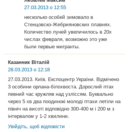
Яковлев Максим
27.03.2013 о 12:55
несколько особей зимовало в
Стенцовско-Жебрияновских плавнях.
Количество луней увеличилось в 20х
числах февраля, возможно это уже
были первые мигранты.
Казанник Віталій
28.03.2013 о 12:18
27.03.2013. Київ. Експоцентр України. Відмічено
3 особини орлана-білохвоста. Дорослий птах
певний час кружляв над узліссям. Буквально
через 5 хв два поодинокі молоді птахи летіли на
північ на висоті відповідно 300-400 м і 200 м з
інтервалом у 1-2 хвилини.
Увійдіть, щоб відповісти