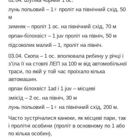
02.04. Шуліка чорний 1 ос.
лунь польовий – 1♀ проліт на північний схід, 50
м
зимняк – проліт 1 ос. на північний схід, 70 м
орлан-білохвіст – 1 juv проліт на північ, 50 м
підсоколик малий – 1, проліт на північ.
03.04. Скопа – 1 ос. вполювала рибину у річці і
з’їла її на стовпі ЛЕП за 100 м від автомобільної
траси, по якій у той час проїхало кілька
автомашин.
орлан білохвіст 1ad і 1 juv – місцеві
змієїд – 2 ос. на північ, 30 м
лунь польовий – 1♀ на північний схід, 200 м.
Часто зустрічалися канюки, як місцеві пари, так
і пролітні особини (проліт в основному по 1 або
по кілька особин).