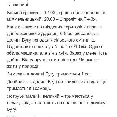
та околиці
Боривітер звич. – 17.03 перше спостереження в
м.Хмельницький, 20.03 – 1 проліт на Пн-Зх.
Канюк – вже є на гніздових територіях пари, в
дні березневої хурделиці 6-8 ос. зібралось в
долині Бугу неподалік сільського смітника.
Вздовж автошляхів у л/с по 1 ос/10 км. Одного
збила машина, але він вижіи. Зараз у мене, їсть
добре. Від удару втратив ліве око. Чи зможе
жити у природі?
Зимняк – в долині Бугу тримається 1 ос.
Дербник – в долині Бгу і на прилеглих полях ще
тримається 1самець.
Яструби малий і великий – тримаються у
селах, зрідка вилітають на полювання в долину
Бугу.