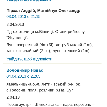
Пірхал Андрій, Матвійчук Олександр
03.04.2013 о 21:15
3.04.2013
Пд-сх околиця м.Вінниці. Стави рибгоспу
“Якушинці”.
Лунь очеретяний (4m+3f), яструб малий (1m),
канюк звичайний (2 ос), лунь степовий (1m).
Увійдіть, щоб відповісти
Володимир Новак
04.04.2013 о 21:05
Хмельницька обл. Летичівський р-н. ок.
с.Голосків. поля, розливи р.Пд. Буг.
2.04.13
Перші зустрічі:Шилохвістка – пара, нерозень –