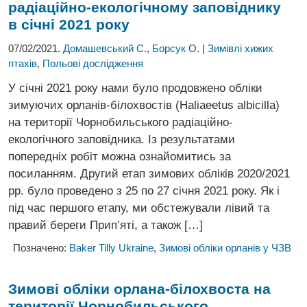
радіаційно-екологічному заповіднику
в січні 2021 року
07/02/2021.
Домашевський С.
,
Борсук О.
|
Зимівлі хижих
птахів
,
Польові дослідження
У січні 2021 року нами було продовжено обліки
зимуючих орланів-білохвостів (Haliaeetus albicilla)
на території Чорнобильського радіаційно-
екологічного заповідника. Із результатами
попередніх робіт можна ознайомитись за
посиланням. Другий етап зимових обліків 2020/2021
рр. було проведено з 25 по 27 січня 2021 року. Як і
під час першого етапу, ми обстежували лівий та
правий береги Прип’яті, а також […]
Позначено:
Baker Tilly Ukraine
,
Зимові обліки орланів у ЧЗВ
Зимові обліки орлана-білохвоста
на
території Чорнобильського