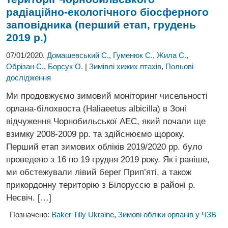
радіаційно-екологічного
біосферного
заповідника (перший етап, грудень
2019 р.)
07/01/2020.
Домашевський С.
,
Гуменюк С.
,
Жила С.
,
Обрізан С.
,
Борсук О.
|
Зимівлі хижих птахів
,
Польові
дослідження
Ми продовжуємо зимовий моніторинг чисельності
орлана-білохвоста (Haliaeetus albicilla) в Зоні
відчуження Чорнобильської АЕС, який почали ще
взимку 2008-2009 рр. та здійснюємо щороку.
Перший етап зимових обліків 2019/2020 рр. було
проведено з 16 по 19 грудня 2019 року. Як і раніше,
ми обстежували лівий берег Прип’яті, а також
прикордонну територію з Білоруссю в районі р.
Несвіч. […]
Позначено:
Baker Tilly Ukraine
,
Зимові обліки орланів у ЧЗВ