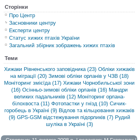
Сторінки
Про Центр
Засновники центру
Експерти центру
Статус хижих птахів України
Загальний збірник зображень хижих птахів
Теми
Хижаки Рівненського заповідника
(23)
Обліки хижаків
на міграції
(20)
Зимові обліки орланів у ЧЗВ
(18)
Моніторинг змієїда
(17)
Хижаки Чорнобильської зони
(16)
Осінньо-зимові обліки орланів
(16)
Мандри
великих падальників
(12)
Моніторинг орлана-
білохвоста
(11)
Фотопастки у гнізд
(10)
Сичик-
горобець в Україні
(9)
Відлов та кільцювання хижаків
(9)
GPS-GSM відстежування підорликів
(7)
Рудий
шуліка в Україні
(3)