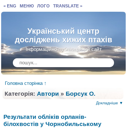
« ENG
МЕНЮ
ЛОГО
TRANSLATE »
Український центр
досліджень хижих птахів
Інформаційно-публікаційний сайт
Головна сторінка ↑
Категорія:
Автори
»
Борсук О.
Докладніше ▼
Результати обліків орланів-
білохвостів у Чорнобильському