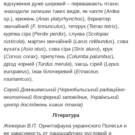
відчуження дуже широкий – переважають птахи;
знаходили залишки таких видів, як чапля (
Ardea
sp.), крижень (
Anas platyrhynchos
), боривітер
звичайний (
F. tinnunculus
), тетерук (
Tetrao tetrix
),
куріпка сіра (
Perdix perdix
), слуква (
Scolopax
rusticola
), мартин звичайний (
Larus ridibundus
), сова
вухата (
Asio otus
), сова сіра (
Strix aluco
), крук
(
Corvus corax
), припутень (
Columba palumbus
),
дрізд чорний (
Turdus merula
), заєць сірий (
Lepus
europaeus
), їжак білочеревий (
Erinaceus
roumanicus
).
Сергій Домашевський (Чорнобильський радіаційно-
екологічний біосферний заповідник, Український
центр досліджень хижих птахів)
Література
Жежерин В.П.
Орнитофауна украинского Полесья и
ее зависимость от ландшафтних русловий и