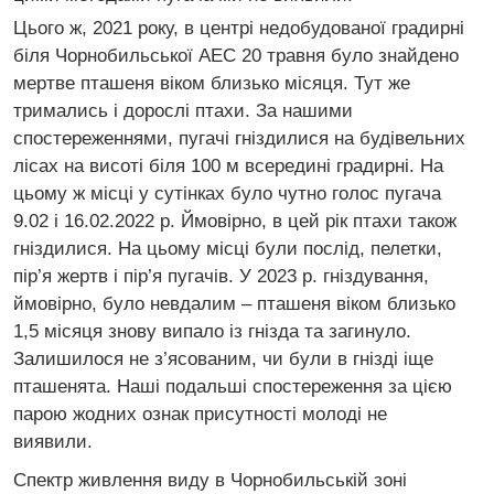
Цього ж, 2021 року, в центрі недобудованої градирні
біля Чорнобильської АЕС 20 травня було знайдено
мертве пташеня віком близько місяця. Тут же
тримались і дорослі птахи. За нашими
спостереженнями, пугачі гніздилися на будівельних
лісах на висоті біля 100 м всередині градирні. На
цьому ж місці у сутінках було чутно голос пугача
9.02 і 16.02.2022 р. Ймовірно, в цей рік птахи також
гніздилися. На цьому місці були послід, пелетки,
пір’я жертв і пір’я пугачів. У 2023 р. гніздування,
ймовірно, було невдалим – пташеня віком близько
1,5 місяця знову випало із гнізда та загинуло.
Залишилося не з’ясованим, чи були в гнізді іще
пташенята. Наші подальші спостереження за цією
парою жодних ознак присутності молоді не
виявили.
Спектр живлення виду в Чорнобильській зоні