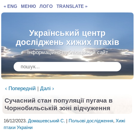
« ENG
МЕНЮ
ЛОГО
TRANSLATE »
Український центр
досліджень хижих птахів
Інформаційно-публікаційний сайт
‹ Попередній
|
Далі ›
Сучасний стан популяції пугача
в
Чорнобильській зоні відчуження
16/12/2023.
Домашевський С.
|
Польові дослідження
,
Хижі
птахи України