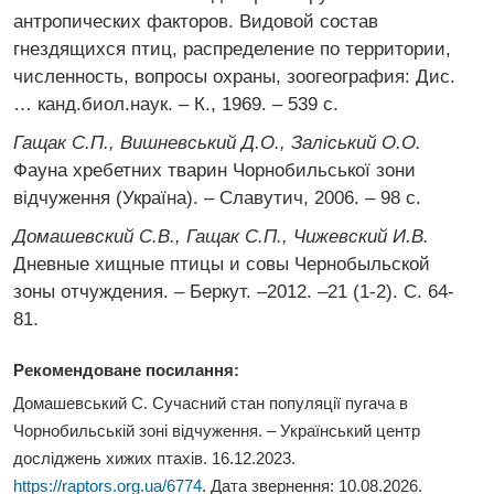
антропических факторов. Видовой состав
гнездящихся птиц, распределение по территории,
численность, вопросы охраны, зоогеография: Дис.
… канд.биол.наук. – К., 1969. – 539 с.
Гащак С.П., Вишневський Д.О., Заліський О.О.
Фауна хребетних тварин Чорнобильської зони
відчуження (Україна). – Славутич, 2006. – 98 с.
Домашевский С.В., Гащак С.П., Чижевский И.В.
Дневные хищные птицы и совы Чернобыльской
зоны отчуждения. – Беркут. –2012. –21 (1-2). С. 64-
81.
Рекомендоване посилання:
Домашевський С. Сучасний стан популяції пугача
в
Чорнобильській зоні відчуження
. – Український центр
досліджень хижих птахів. 16.12.2023.
https://raptors.org.ua/6774
. Дата звернення:
10.08.2026
.