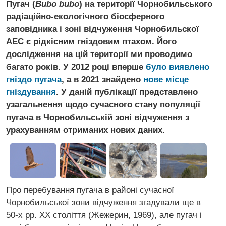
Пугач (
Bubo bubo
) на території Чорнобильського
радіаційно-екологічного біосферного
заповідника і зоні відчуження Чорнобильскої
АЕС є рідкісним гніздовим птахом. Його
дослідження на цій території ми проводимо
багато років. У 2012 році вперше
було виявлено
гніздо пугача
, а в 2021 знайдено
нове місце
гніздування
. У даній публікації представлено
узагальнення щодо сучасного стану популяції
пугача в Чорнобильській зоні відчуження з
урахуванням отриманих нових даних.
Про перебування пугача в районі сучасної
Чорнобильської зони відчуження згадували ще в
50-х рр. ХХ століття (Жежерин, 1969), але пугач і