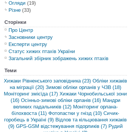
Огляди
(19)
Різне
(33)
Сторінки
Про Центр
Засновники центру
Експерти центру
Статус хижих птахів України
Загальний збірник зображень хижих птахів
Теми
Хижаки Рівненського заповідника
(23)
Обліки хижаків
на міграції
(20)
Зимові обліки орланів у ЧЗВ
(18)
Моніторинг змієїда
(17)
Хижаки Чорнобильської зони
(16)
Осінньо-зимові обліки орланів
(16)
Мандри
великих падальників
(12)
Моніторинг орлана-
білохвоста
(11)
Фотопастки у гнізд
(10)
Сичик-
горобець в Україні
(9)
Відлов та кільцювання хижаків
(9)
GPS-GSM відстежування підорликів
(7)
Рудий