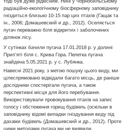
тоді був дуже рідкісним. Нині у Чорнобильському
радіаційно-екологічному біосферному заповіднику
гніздиться близько 10-15 пар цих птахів (Гащак та
ін., 2006; Домашевский и др., 2012). Оселяється
пугач переважно біля відкритих і заболочених
ділянок лісу.
У сутінках бачили пугача 17.01.2018 р. у долині
Прип’яті біля с. Крива Гора. Пелетка пугача
знайдена 5.05.2021 р. у с. Лубянка.
Навесні 2021 року, з метою пошуку цього виду, ми
цілеспрямовано відвідали багато місць, де раніше
дослідники спостерігали пугача, а також
перспективні місця для його перебування.
Використовували провокування птахів на запис
голосу і обстеження горищ будівель (оскільки в
заповіднику відомі випадки гніздування виду під
дахами будівель (Домашевский и др., 2012). Проте
цими методами пугача ми не виявили.