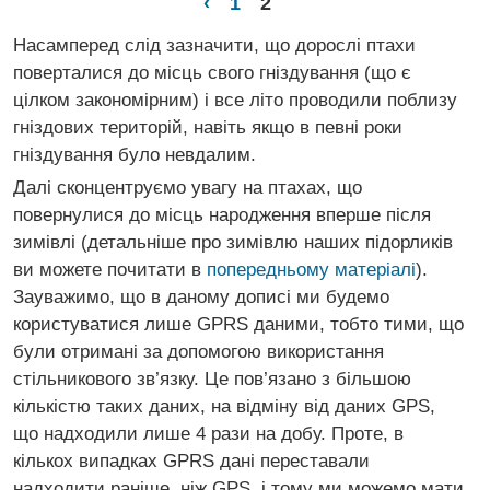
‹
1
2
Насамперед слід зазначити, що дорослі птахи
поверталися до місць свого гніздування (що є
цілком закономірним) і все літо проводили поблизу
гніздових територій, навіть якщо в певні роки
гніздування було невдалим.
Далі сконцентруємо увагу на птахах, що
повернулися до місць народження вперше після
зимівлі (детальніше про зимівлю наших підорликів
ви можете почитати в
попередньому матеріалі
).
Зауважимо, що в даному дописі ми будемо
користуватися лише GPRS даними, тобто тими, що
були отримані за допомогою використання
стільникового зв’язку. Це пов’язано з більшою
кількістю таких даних, на відміну від даних GPS,
що надходили лише 4 рази на добу. Проте, в
кількох випадках GPRS дані переставали
надходити раніше, ніж GPS, і тому ми можемо мати