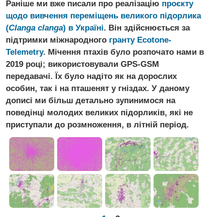
Раніше ми вже писали про реалізацію
проєкту
щодо вивчення переміщень великого підорлика
(
Clanga clanga
) в Україні
. Він здійснюється за
підтримки міжнародного
гранту Ecotone-
Telemetry
. Мічення птахів було розпочато нами в
2019 році; використовували GPS-GSM
передавачі. Їх було надіто як на дорослих
особин, так і на пташенят у гніздах. У даному
дописі ми більш детально зупинимося на
поведінці молодих великих підорликів, які не
приступали до розмноження, в літній період.