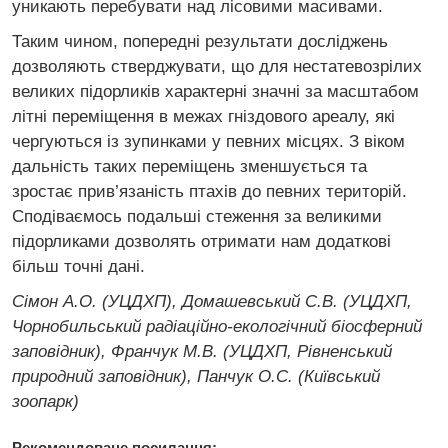
уникають перебувати над лісовими масивами.
Таким чином, попередні результати досліджень
дозволяють стверджувати, що для нестатевозрілих
великих підорликів характерні значні за масштабом
літні переміщення в межах гніздового ареалу, які
чергуються із зупинками у певних місцях. З віком
дальність таких переміщень зменшується та
зростає прив’язаність птахів до певних територій.
Сподіваємось подальші стеження за великими
підорликами дозволять отримати нам додаткові
більш точні дані.
Сімон А.О. (УЦДХП), Домашевський С.В. (УЦДХП,
Чорнобильський радіаційно-екологічний біосферний
заповідник), Франчук М.В. (УЦДХП, Рівненський
природний заповідник), Панчук О.С. (Київський
зоопарк)
Рекомендоване посилання: