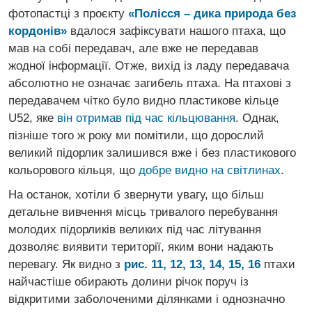
фотопастці з проєкту
«Полісся – дика природа без
кордонів»
вдалося зафіксувати нашого птаха, що
мав на собі передавач, але вже не передавав
жодної інформації. Отже, вихід із ладу передавача
абсолютно не означає загибель птаха. На птахові з
передавачем чітко було видно пластикове кільце
U52, яке
він отримав під час кільцювання
. Однак,
пізніше того ж року ми помітили, що дорослий
великий підорлик залишився вже і без пластикового
кольорового кільця, що
добре видно на світлинах
.
На останок, хотіли б звернути увагу, що більш
детальне вивчення місць тривалого перебування
молодих підорликів великих під час літування
дозволяє виявити території, яким вони надають
перевагу. Як видно з
рис. 11, 12, 13, 14, 15, 16
птахи
найчастіше обирають долини річок поруч із
відкритими заболоченими ділянками і однозначно