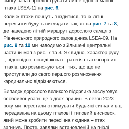
змогу зараз проілюструвати лише однією мапою
птаха LSEA-11 на
рис. 6
.
Коли ж птахи почнуть гніздитися, то їх літні
перельоти будуть виглядати так, як на
рис. 7
та
8
,
де наведено літній маршрут дорослого самця з
Рівненського природного заповідника LSEA-09. На
рис. 9
та
10
ми наводимо збільшені центральні
частини мап з рис. 7 та 8. Як видно, характер руху
і, відповідно, поведінкова стратегія статевозрілих
птахів, що розмножуються і тих, що ще не
приступали до свого першого розмноження
кардинально відрізняються.
Випадок дорослого великого підорлика заслуговує
особливої уваги ще з двох причин. В сезон 2023
року ми перестали отримувати будь-які сигнали від
передавача на цьому птахові і типовий висновок,
який може зробити пересічна людина – птах
загинув. Проте, завдяки встановленій на гнізді