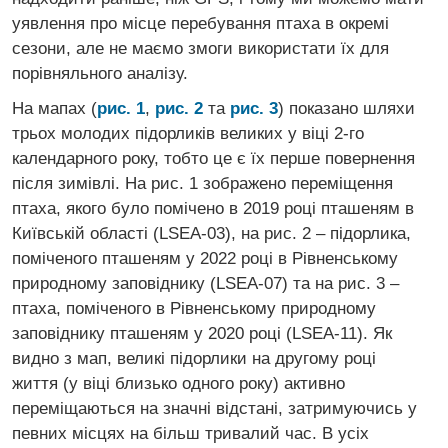
уявлення про місце перебування птаха в окремі
сезони, але не маємо змоги використати їх для
порівняльного аналізу.
На мапах (
рис. 1
,
рис. 2
та
рис. 3
) показано шляхи
трьох молодих підорликів великих у віці 2-го
календарного року, тобто це є їх перше повернення
після зимівлі. На рис. 1 зображено переміщення
птаха, якого було помічено в 2019 році пташеням в
Київській області (LSEA-03), на рис. 2 – підорлика,
поміченого пташеням у 2022 році в Рівненському
природному заповіднику (LSEA-07) та на рис. 3 –
птаха, поміченого в Рівненському природному
заповіднику пташеням у 2020 році (LSEA-11). Як
видно з мап, великі підорлики на другому році
життя (у віці близько одного року) активно
переміщаються на значні відстані, затримуючись у
певних місцях на більш тривалий час. В усіх