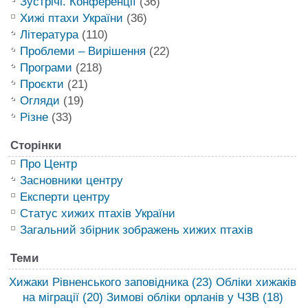
Зустрічі. Конференції
(36)
Хижі птахи України
(36)
Література
(110)
Проблеми – Вирішення
(22)
Програми
(218)
Проєкти
(21)
Огляди
(19)
Різне
(33)
Сторінки
Про Центр
Засновники центру
Експерти центру
Статус хижих птахів України
Загальний збірник зображень хижих птахів
Теми
Хижаки Рівненського заповідника
(23)
Обліки хижаків
на міграції
(20)
Зимові обліки орланів у ЧЗВ
(18)