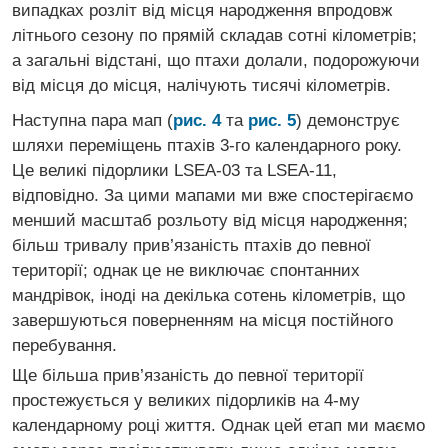
випадках розліт від місця народження впродовж
літнього сезону по прямій складав сотні кілометрів;
а загальні відстані, що птахи долали, подорожуючи
від місця до місця, налічують тисячі кілометрів.
Наступна пара мап (
рис. 4
та
рис. 5
) демонструє
шляхи переміщень птахів 3-го календарного року.
Це великі підорлики LSEA-03 та LSEA-11,
відповідно. За цими мапами ми вже спостерігаємо
менший масштаб розльоту від місця народження;
більш тривалу прив’язаність птахів до певної
території; однак це не виключає спонтанних
мандрівок, іноді на декілька сотень кілометрів, що
завершуються поверненням на місця постійного
перебування.
Ще більша прив’язаність до певної території
простежується у великих підорликів на 4-му
календарному році життя. Однак цей етап ми маємо