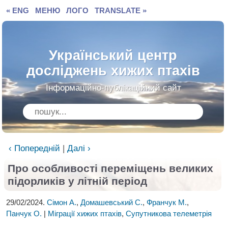
« ENG
МЕНЮ
ЛОГО
TRANSLATE »
Український центр
досліджень хижих птахів
Інформаційно-публікаційний сайт
‹ Попередній
|
Далі ›
Про особливості переміщень великих
підорликів у літній період
29/02/2024.
Сімон А.
,
Домашевський С.
,
Франчук М.
,
Панчук О.
|
Міграції хижих птахів
,
Супутникова телеметрія