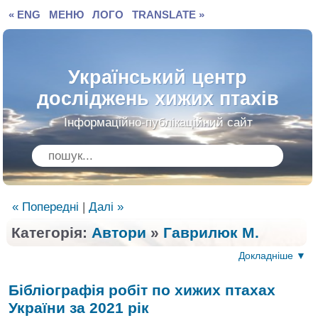
« ENG
МЕНЮ
ЛОГО
TRANSLATE »
Український центр
досліджень хижих птахів
Інформаційно-публікаційний сайт
« Попередні
|
Далі »
Категорія:
Автори
»
Гаврилюк М.
Докладніше ▼
Бібліографія робіт по хижих птахах
України за 2021 рік