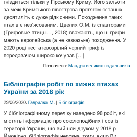
гніздиться тільки у Гірському Криму. Його зальоти
за межі Кримського півострова протягом останніх
десятиліть є дуже рідкісними. Походження таких
птахів є нез’ясованим. Цвелих О.М. із спавторами
(Грифовые птицы…, 2018) вважають, що ці грифи
мають європейська (а не кавказьке) походження. У
2020 році нестатевозрілий чорний гриф із
передавачем широко кочував […]
Позначено:
Мандри великих падальників
Бібліографія робіт по хижих птахах
України за 2018 рік
29/06/2020.
Гаврилюк М.
|
Бібліографія
У бібліографічному переліку наведено 98 робіт, які
містять інформацію про соколоподібних і сов із
території України, що вийшли друком у 2018 р.
Ймовірно, бібліографія неповна, тому, якщо Ви