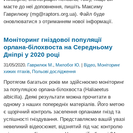
маєте до неї доповнення, пишіть Максиму
Гаврилюку (mg@raptors.org.ua). Файл буде
оновлюватися з отриманням нової інформації.
Моніторинг гніздової популяції
орлана-
білохвоста на Середньому
Дніпрі у 2020 році
31/05/2020.
Гаврилюк М.
,
Милобог Ю.
|
Відео
,
Моніторинг
хижих птахів
,
Польові дослідження
Протягом багатьох років ми здійснюємо моніторинг
за популяцією орлана-білохвоста (Haliaeetus
albicilla). Деякі результати можна прочитати в
одному з наших попередніх матеріалів. Його метою
є щорічний контроль заселення орланами гнізд та
успішності гніздування. Представляємо вашій увазі
невеликий відеосюжет, відзнятий під час контролю