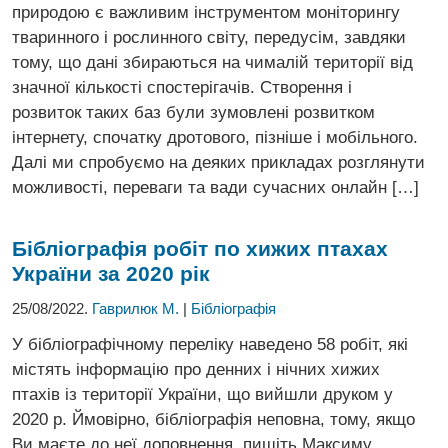
природою є важливим інструментом моніторингу
тваринного і рослинного світу, передусім, завдяки
тому, що дані збираються на чималій території від
значної кількості спостерігачів. Створення і
розвиток таких баз були зумовлені розвитком
інтернету, спочатку дротового, пізніше і мобільного.
Далі ми спробуємо на деяких прикладах розглянути
можливості, переваги та вади сучасних онлайн […]
Бібліографія робіт по хижих птахах
України за 2020 рік
25/08/2022.
Гаврилюк М.
|
Бібліографія
У бібліографічному переліку наведено 58 робіт, які
містять інформацію про денних і нічних хижих
птахів із території України, що вийшли друком у
2020 р. Ймовірно, бібліографія неповна, тому, якщо
Ви маєте до неї доповнення, пишіть Максиму