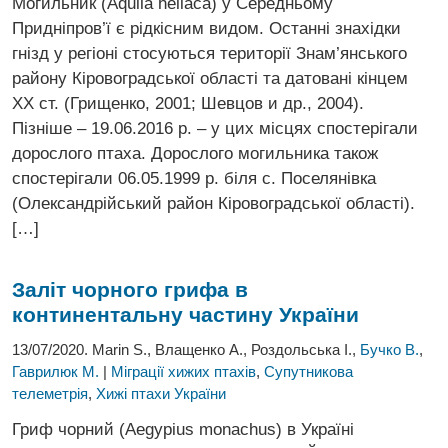
Могильник (Aquila heliaca) у Середньому
Придніпров’ї є рідкісним видом. Останні знахідки
гнізд у регіоні стосуються території Знам’янського
району Кіровоградської області та датовані кінцем
ХХ ст. (Грищенко, 2001; Шевцов и др., 2004).
Пізніше – 19.06.2016 р. – у цих місцях спостерігали
дорослого птаха. Дорослого могильника також
спостерігали 06.05.1999 р. біля с. Поселянівка
(Олександрійський район Кіровоградської області).
[…]
Заліт чорного грифа в
континентальну частину України
13/07/2020. Marin S., Влащенко А., Роздольська І.,
Бучко В.
,
Гаврилюк М.
|
Міграції хижих птахів
,
Супутникова
телеметрія
,
Хижі птахи України
Гриф чорний (Aegypius monachus) в Україні