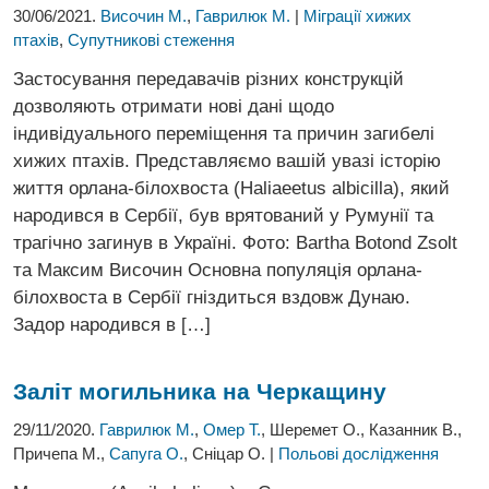
30/06/2021.
Височин М.
,
Гаврилюк М.
|
Міграції хижих
птахів
,
Супутникові стеження
Застосування передавачів різних конструкцій
дозволяють отримати нові дані щодо
індивідуального переміщення та причин загибелі
хижих птахів. Представляємо вашій увазі історію
життя орлана-білохвоста (Haliaeetus albicilla), який
народився в Сербії, був врятований у Румунії та
трагічно загинув в Україні. Фото: Bartha Botond Zsolt
та Максим Височин Основна популяція орлана-
білохвоста в Сербії гніздиться вздовж Дунаю.
Задор народився в […]
Заліт могильника на Черкащину
29/11/2020.
Гаврилюк М.
,
Омер Т.
, Шеремет О., Казанник В.,
Причепа М.,
Сапуга О.
, Сніцар О. |
Польові дослідження