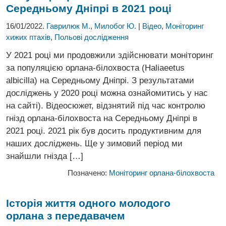
Середньому Дніпрі в 2021 році
16/01/2022.
Гаврилюк М.
,
Милобог Ю.
|
Відео
,
Моніторинг
хижих птахів
,
Польові дослідження
У 2021 році ми продовжили здійснювати моніторинг
за популяцією орлана-білохвоста (Haliaeetus
albicilla) на Середньому Дніпрі. З результатами
досліджень у 2020 році можна ознайомитись у нас
на сайті). Відеосюжет, відзнятий під час контролю
гнізд орлана-білохвоста на Середньому Дніпрі в
2021 році. 2021 рік був досить продуктивним для
наших досліджень. Ще у зимовий період ми
знайшли гнізда […]
Позначено:
Моніторинг орлана-білохвоста
Історія життя одного молодого
орлана з передавачем