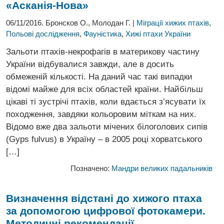
«Асканія-Нова»
06/11/2016. Бронсков О., Молодан Г. |
Міграції хижих птахів
,
Польові дослідження
,
Фауністика
,
Хижі птахи України
Зальоти птахів-некрофагів в материкову частину
України відбувалися завжди, але в досить
обмеженій кількості. На даний час такі випадки
відомі майже для всіх областей країни. Найбільш
цікаві ті зустрічі птахів, коли вдається з’ясувати їх
походження, завдяки кольоровим міткам на них.
Відомо вже два зальоти мічених білоголових сипів
(Gyps fulvus) в Україну – в 2005 році хорватського
[…]
Позначено:
Мандри великих падальників
Визначення відстані до хижого птаха
за допомогою
цифрової фотокамери.
Методичні рекомендації