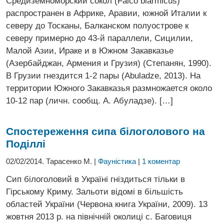
Средиземноморский сокол (Falco biarmicus)
распространен в Африке, Аравии, южной Италии к
северу до Тосканы, Балканском полуострове к
северу примерно до 43-й параллели, Сицилии,
Малой Азии, Ираке и в Южном Закавказье
(Азербайджан, Армения и Грузия) (Степанян, 1990).
В Грузии гнездится 1-2 пары (Abuladze, 2013). На
территории Южного Закавказья размножается около
10-12 пар (личн. сообщ. А. Абуладзе). […]
Спостереження сипа білоголового на
Поділлі
02/02/2014. Тарасенко М. |
Фауністика
|
1 коментар
Сип білоголовий в Україні гніздиться тільки в
Гірському Криму. Зальоти відомі в більшість
областей України (Червона книга України, 2009). 13
жовтня 2013 р. на північній околиці с. Баговиця