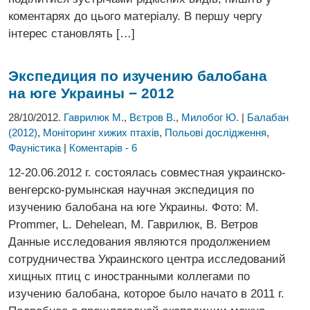
коментарях до цього матеріалу. В першу чергу
інтерес становлять […]
Экспедиция по изучению балобана
на юге Украины − 2012
28/10/2012.
Гаврилюк М.
,
Вєтров В.
,
Милобог Ю.
|
Балабан
(2012)
,
Моніторинг хижих птахів
,
Польові дослідження
,
Фауністика
|
Коментарів - 6
12-20.06.2012 г. состоялась совместная украинско-
венгерско-румынская научная экспедиция по
изучению балобана на юге Украины. Фото: M.
Prommer, L. Dehelean, М. Гаврилюк, В. Ветров
Данные исследования являются продолжением
сотрудничества Украинского центра исследований
хищных птиц с иностранными коллегами по
изучению балобана, которое было начато в 2011 г.