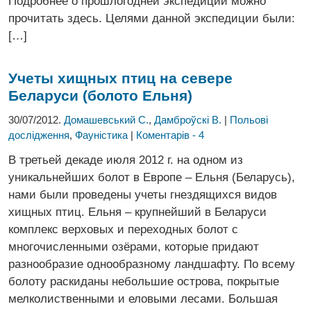
Подробнее о прошлогодней экспедиции можно
прочитать здесь. Целями данной экспедиции были:
[…]
Учеты хищных птиц на севере
Беларуси (болото Ельня)
30/07/2012.
Домашевський С.
,
Дамброўскі В.
|
Польові
дослідження
,
Фауністика
|
Коментарів - 4
В третьей декаде июля 2012 г. на одном из
уникальнейших болот в Европе – Ельня (Беларусь),
нами были проведены учеты гнездящихся видов
хищных птиц. Ельня – крупнейший в Беларуси
комплекс верховых и переходных болот с
многочисленными озёрами, которые придают
разнообразие однообразному ландшафту. По всему
болоту раскиданы небольшие острова, покрытые
мелколиственными и еловыми лесами. Большая