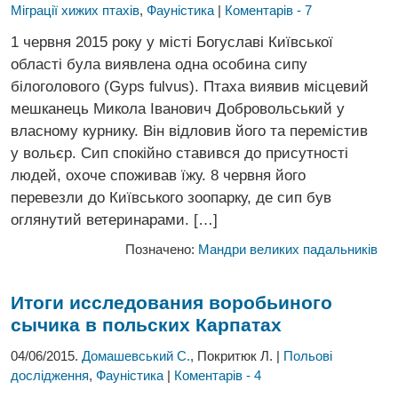
Міграції хижих птахів
,
Фауністика
|
Коментарів - 7
1 червня 2015 року у місті Богуславі Київської
області була виявлена одна особина сипу
білоголового (Gyps fulvus). Птаха виявив місцевий
мешканець Микола Іванович Добровольський у
власному курнику. Він відловив його та перемістив
у вольєр. Сип спокійно ставився до присутності
людей, охоче споживав їжу. 8 червня його
перевезли до Київського зоопарку, де сип був
оглянутий ветеринарами. […]
Позначено:
Мандри великих падальників
Итоги исследования воробьиного
сычика в польских Карпатах
04/06/2015.
Домашевський С.
, Покритюк Л. |
Польові
дослідження
,
Фауністика
|
Коментарів - 4