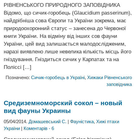
РІВНЕНСЬКОГО ПРИРОДНОГО ЗАПОВІДНИКА
Відомо, що сичик-горобець (Glaucidium passerinum),
найдрібніша сова Європи та України зокрема, має
природоохоронний статус – занесена до Червоної
книги України. На відміну від інших сов фауни
України, цей вид залишається малодослідженим,
наразі виявлено лише невелика кількість місць його
гніздування. Гніздиться сичик у Карпатах та на
Поліссі […]
Позначено:
Сичик-горобець в Україні
,
Хижаки Рівненського
заповідника
Средиземноморский сокол – новый
вид фауны Украины
05/04/2014.
Домашевський С.
|
Фауністика
,
Хижі птахи
України
|
Коментарів - 6