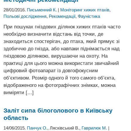
28/01/2016.
Письменний К.
|
Моніторинг хижих птахів
,
Польові дослідження
,
Рекомендації
,
Фауністика
При пошуках гніздових ділянок хижих птахів часто
необхідно визначити відстань від точки, де
знаходиться спостерігач, до птаха, який прямує зі
здобиччю до гнізда, або навпаки піднімається над
гніздовою ділянкою, вирушаючи на охоту. На
практиці для цього можна використати звичайний
цифровий фотоапарат із довгофокусним
об’єктивом. Розмір одного й того самого об’єкта,
відображеного на фотографічних знімках, можна
виміряти […]
Заліт сипа білоголового в Київську
область
14/06/2015.
Панчук О.
, Лясківський В.,
Гаврилюк М.
|