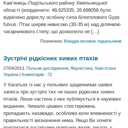
Кам’янець-Подільського району Хмельницької
області (координати: 48.625335, 26.698058 було
відмічено дорослу особину сипа білоголового Gyps
fulvus. Птах ширяв невисоко (30-35 м) над ділянкою
чагарникового степу, що дозволило не […]
Позначено:
Мандри великих падальників
Зустрічі рідкісних хижих птахів
27/04/2013.
Польові дослідження
,
Фауністика
,
Хижі птахи
України
|
Коментарів - 72
У багатьох із нас у польових щоденниках наявні
записи про зустрічі тих чи інших рідкісних хижих
птахів. Лише частина з них публікується в наукових
виданнях. Чимало цікавих спостережень
пропадають назавжди, особливо коли впевненості у
правильності визначення нема. Якщо Ви хочете
поділитися зустрічами рідкісних видів, пишіть у