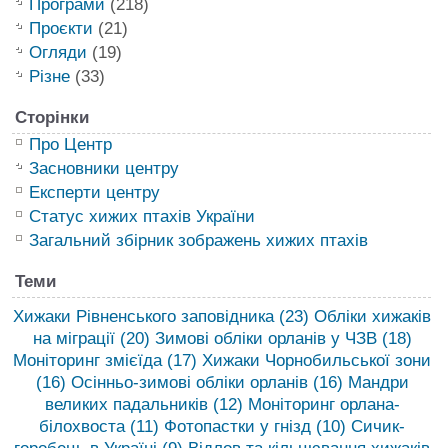
Програми
(218)
Проєкти
(21)
Огляди
(19)
Різне
(33)
Сторінки
Про Центр
Засновники центру
Експерти центру
Статус хижих птахів України
Загальний збірник зображень хижих птахів
Теми
Хижаки Рівненського заповідника
(23)
Обліки хижаків
на міграції
(20)
Зимові обліки орланів у ЧЗВ
(18)
Моніторинг змієїда
(17)
Хижаки Чорнобильської зони
(16)
Осінньо-зимові обліки орланів
(16)
Мандри
великих падальників
(12)
Моніторинг орлана-
білохвоста
(11)
Фотопастки у гнізд
(10)
Сичик-