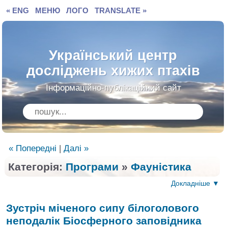
« ENG
МЕНЮ
ЛОГО
TRANSLATE »
Український центр
досліджень хижих птахів
Інформаційно-публікаційний сайт
« Попередні
|
Далі »
Категорія:
Програми
»
Фауністика
Докладніше ▼
Зустріч міченого сипу білоголового
неподалік
Біосферного заповідника