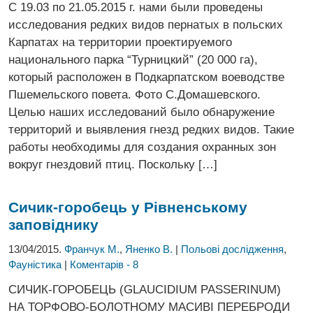
С 19.03 по 21.05.2015 г. нами были проведены
исследования редких видов пернатых в польских
Карпатах на территории проектируемого
национального парка “Турницкий” (20 000 га),
который расположен в Подкарпатском воеводстве
Пшемельского повета. Фото С.Домашевского.
Целью наших исследований было обнаружение
территорий и выявления гнезд редких видов. Такие
работы необходимы для создания охранных зон
вокруг гнездовий птиц. Поскольку […]
Сичик-горобець у Рівненському
заповіднику
13/04/2015.
Франчук М.
,
Яненко В.
|
Польові дослідження
,
Фауністика
|
Коментарів - 8
СИЧИК-ГОРОБЕЦЬ (GLAUCIDIUM PASSERINUM)
НА ТОРФОВО-БОЛОТНОМУ МАСИВІ ПЕРЕБРОДИ