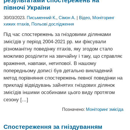
результатами спостережень на
півночі України
30/03/2023.
Письменний К.
,
Сімон А.
|
Відео
,
Моніторинг
хижих птахів
,
Польові дослідження
Під час спостережень за гніздовими ділянками
змієїдів у період 2004-2021 рр. ми фіксували
різноманітну поведінку птахів, яку згодом стало
можливо розділити на звичайну і таку, що справляє
враження, навпаки, нетипової. В нашому
попередньому дописі був детально викладений
метод порівняння спостережень певної поведінки на
прикладі відвідувань зайнятих гніздових ділянок
змієїдів іншими особинами цього виду протягом
сезону […]
Позначено:
Моніторинг змієїда
Спостереження за гніздуванням