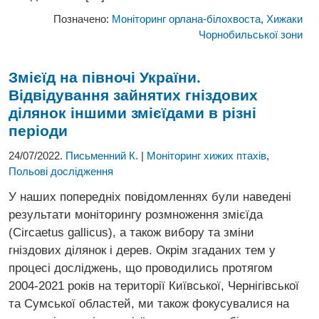
Позначено:
Моніторинг орлана-білохвоста
,
Хижаки
Чорнобильської зони
Змієїд на півночі України.
Відвідування зайнятих
гніздових
ділянок іншими змієїдами в різні
періоди
24/07/2022.
Письменний К.
|
Моніторинг хижих птахів
,
Польові дослідження
У наших попередніх повідомленнях були наведені
результати моніторингу розмноження змієїда
(Circaetus gallicus), а також вибору та зміни
гніздових ділянок і дерев. Окрім згаданих тем у
процесі досліджень, що проводились протягом
2004-2021 років на території Київської, Чернігівської
та Сумської областей, ми також фокусувалися на