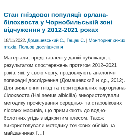
Стан гніздової популяції орлана-
білохвоста
у Чорнобильській зоні
відчуження у 2012-2021 роках
18/11/2022.
Домашевський С.
,
Гащак С.
|
Моніторинг хижих
птахів
,
Польові дослідження
Матеріали, представлені у даній публікації, є
результатом спостережень протягом 2012–2021
років, які, у свою чергу, продовжують аналогічні
попередні дослідження (Домашевский и др., 2012).
Для виявлення гнізд та територіальних пар орлана-
білохвоста (Haliaeetus albicilla) використовували
методику прочісування середньо- та старовікових
лісових масивів, що примикають до водно-
болотних угідь з відкритим плесом. Також
використовували методику точкових обліків на
майданчиках […]