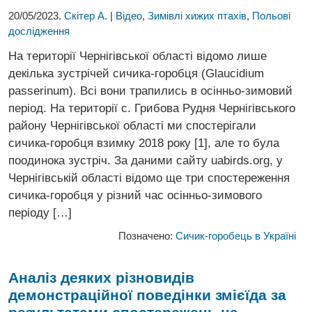
20/05/2023.
Скітер А.
|
Відео
,
Зимівлі хижих птахів
,
Польові
дослідження
На території Чернігівської області відомо лише
декілька зустрічей сичика-горобця (Glaucidium
passerinum). Всі вони трапились в осінньо-зимовий
період. На території с. Грибова Рудня Чернігівського
району Чернігівської області ми спостерігали
сичика-горобця взимку 2018 року [1], але то була
поодинока зустріч. За даними сайту uabirds.org, у
Чернігівській області відомо ще три спостереження
сичика-горобця у різний час осінньо-зимового
періоду […]
Позначено:
Сичик-горобець в Україні
Аналіз деяких різновидів
демонстраційної поведінки
змієїда за