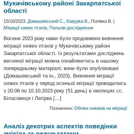
Мукачівському районі Закарпатської
області
15/10/2023.
Домашевський С.
,
Кавурка В.
, Попівка В. |
Міграції хижих птахів
,
Польові дослідження
Восени 2023 року нами було продовжено вивчення
міграції хижих птахів у Мукачівському районі
Закарпатської області. Із результатами досліджень
весняної міграції можна ознайомитись в нашому
попередньому матеріалі; вони були опубліковані
(Домашевський та ін., 2023). Вивчення міграції
хижих птахів у період осінньої міграції проводились
з 20.08 по 10.10.2023 року (51 день) в околицях сс.
Біласовиця і Латірка […]
Позначено:
Обліки хижаків на міграції
Аналіз декотрих аспектів поведінки
змієїда за результатами