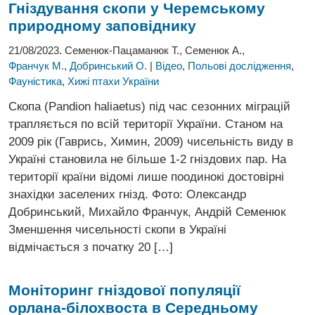
Гніздування скопи у Черемському
природному заповіднику
21/08/2023. Семенюк-Пацаманюк Т., Семенюк А.,
Франчук М.
,
Добринський О.
|
Відео
,
Польові дослідження
,
Фауністика
,
Хижі птахи України
Скопа (Pandion haliaetus) під час сезонних міграцій
трапляється по всій території України. Станом на
2009 рік (Гаврись, Химин, 2009) чисельність виду в
Україні становила не більше 1-2 гніздових пар. На
території країни відомі лише поодинокі достовірні
знахідки заселених гнізд. Фото: Олександр
Добринський, Михайло Франчук, Андрій Семенюк
Зменшення чисельності скопи в Україні
відмічається з початку 20 […]
Моніторинг гніздової популяції
орлана-
білохвоста в Середньому