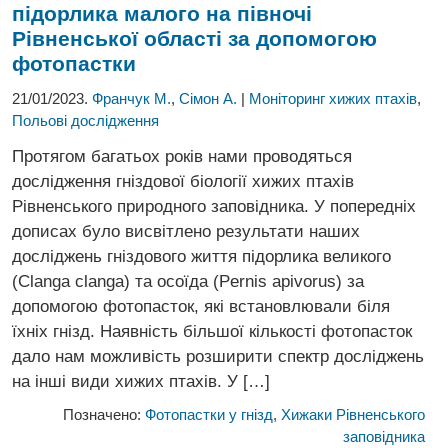
підорлика малого
на півночі
Рівненської області за допомогою
фотопастки
21/01/2023.
Франчук М.
,
Сімон А.
|
Моніторинг хижих птахів
,
Польові дослідження
Протягом багатьох років нами проводяться
дослідження гніздової біології хижих птахів
Рівненського природного заповідника. У попередніх
дописах було висвітлено результати наших
досліджень гніздового життя підорлика великого
(Clanga clanga) та осоїда (Pernis apivorus) за
допомогою фотопасток, які встановлювали біля
їхніх гнізд. Наявність більшої кількості фотопасток
дало нам можливість розширити спектр досліджень
на інші види хижих птахів. У […]
Позначено:
Фотопастки у гнізд
,
Хижаки Рівненського
заповідника