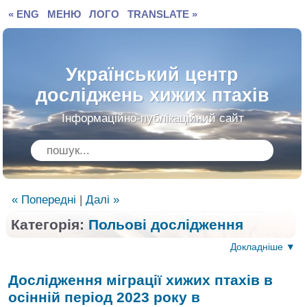
« ENG
МЕНЮ
ЛОГО
TRANSLATE »
Український центр
досліджень хижих птахів
Інформаційно-публікаційний сайт
« Попередні
|
Далі »
Категорія:
Польові дослідження
Докладніше ▼
Дослідження міграції хижих птахів в
осінній період
2023 року в