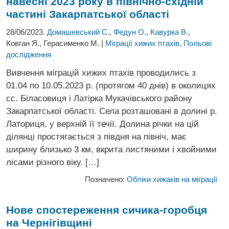
навесні 2023
року в північно-східній
частині Закарпатської області
28/06/2023.
Домашевський С.
,
Федун О.
,
Кавурка В.
,
Ковган Я., Герасименко М. |
Міграції хижих птахів
,
Польові
дослідження
Вивчення міграцій хижих птахів проводились з
01.04 по 10.05.2023 р. (протягом 40 днів) в околицях
сс. Біласовиця і Латірка Мукачівського району
Закарпатської області. Села розташовані в долині р.
Латориця, у верхній її течії. Долина річки на цій
ділянці простягається з півдня на північ, має
ширину близько 3 км, вкрита листяними і хвойними
лісами різного віку. […]
Позначено:
Обліки хижаків на міграції
Нове спостереження сичика-горобця
на Чернігівщині