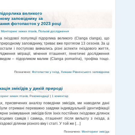
 підорлика великого
ному заповіднику за
ання фотопасток у 2023 році
|
Моніторинг хижих птахів
,
Польові дослідження
а гніздової популяції підорлика великого (Clanga clanga), що
природному заповіднику, триває вже протягом 13 сезонів. За ці
стали і поступово вивчались різні аспекти гніздового життя,
лідження міграції, мічення пташенят, генетичні дослідження
м видом – підорликом малим (Сlanga pomarina), трофіка тощо.
Позначено:
Фотопастки у гнізд
,
Хижаки Рівненського заповідника
ація змієїдів у дикій природі
оринг хижих птахів
,
Рекомендації
|
1 коментар
, присвячених аналізу поведінки змієїдів, ми наводили дані
були отримані переважно завдяки індивідуальній ідентифікації
ярне знімкування змієїдів біля їхніх постійних гніздових ділянок
ісцевих самців і самиць, пташенят після вильоту з гнізда, а
іздової ділянки різного віку і статі. У той же […]
Позначено:
Моніторинг змієїда