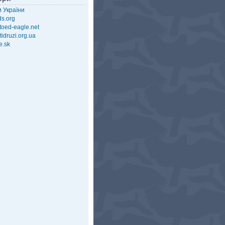
 України
ds.org
-toed-eagle.net
tidruzi.org.ua
e.sk