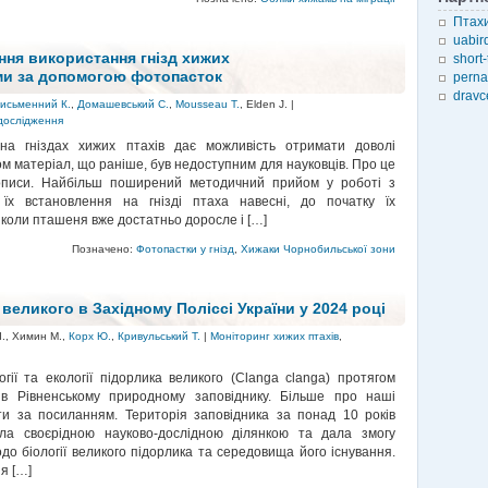
Птахи
uabir
ння використання гнізд хижих
short
ми за допомогою фотопасток
perna
dravc
исьменний К.
,
Домашевський С.
,
Mousseau T.
, Elden J. |
дослідження
на гніздах хижих птахів дає можливість отримати доволі
ом матеріал, що раніше, був недоступним для науковців. Про це
дописи. Найбільш поширений методичний прийом у роботі з
їх встановлення на гнізді птаха навесні, до початку їх
у коли пташеня вже достатньо доросле і […]
Позначено:
Фотопастки у гнізд
,
Хижаки Чорнобильської зони
 великого
в Західному Поліссі України у 2024 році
 І., Химин М.,
Корх Ю.
,
Кривульський Т.
|
Моніторинг хижих птахів
,
логії та екології підорлика великого (Clanga clanga) протягом
 в Рівненському природному заповіднику. Більше про наші
и за посиланням. Територія заповідника за понад 10 років
ала своєрідною науково-дослідною ділянкою та дала змогу
до біології великого підорлика та середовища його існування.
я […]