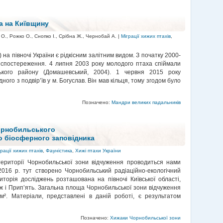
а на Київщину
 О., Рожко О., Снопко І., Срібна Ж., Чернобай А. |
Міграції хижих птахів
,
) на півночі України є рідкісним залітним видом. З початку 2000-
 спостереження. 4 липня 2003 року молодого птаха спіймали
вського району (Домашевський, 2004). 1 червня 2015 року
ного з подвір’їв у м. Богуслав. Він мав кільця, тому згодом було
Позначено:
Мандри великих падальників
орнобильського
о біосферного заповідника
грації хижих птахів
,
Фауністика
,
Хижі птахи України
території Чорнобильської зони відчуження проводиться нами
016 р. тут створено Чорнобильський радіаційно-екологічний
иторія досліджень розташована на півночі Київської області,
Уж і Прип’ять. Загальна площа Чорнобильської зони відчуження
м². Матеріали, представлені в даній роботі, є результатом
Позначено:
Хижаки Чорнобильської зони