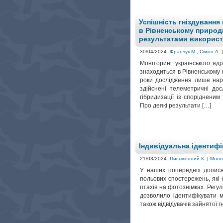
Успішність гніздування
в Рівненському природ
результатами використ
30/04/2024.
Франчук М.
,
Сімон А.
Моніторинг українського ядр
знаходиться в Рівненському 
роки дослідження лише наро
здійснені телеметричні дос
гібридизації із споріднени
Про деякі результати […]
Індивідуальна ідентифік
21/03/2024.
Письменний К.
|
Моніт
У наших попередніх дописах
польових спостережень, які 
птахів на фотознімках. Регул
дозволило ідентифікувати м
також відвідувачів зайнятої гн