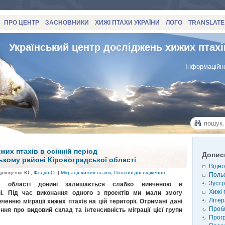
ПРО ЦЕНТР
ЗАСНОВНИКИ
ХИЖІ ПТАХИ УКРАЇНИ
ЛОГО
TRANSLATE
Український центр досліджень хижих птахі
Інформаційно
жих птахів в осінній період
Допис
ькому районі Кіровоградської області
Відео
дрющенко Ю.,
Федун О.
|
Міграції хижих птахів
,
Польові дослідження
Польо
Зустр
кої області донині залишається слабко вивченою в
Хижі 
ні. Під час виконання одного з проектів ми мали змогу
Літер
ченню міграції хижих птахів на цій території. Отримані дані
Проб
ня про видовий склад та інтенсивність міграції цієї групи
Прог