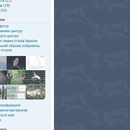
кти
(21)
ди
(19)
(33)
нки
Центр
овники центру
рти центру
с хижих птахів України
ьний збірник зображень
 птахів
ографування
ання матеріалів
сати нам
и
ери