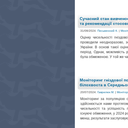
Сучасний стан вивченост
та рекомендації стосов
31/08/2024.
Письменний К.
|
Моніт
Оцінку чисельності гніздово
проводили неодноразово, зо
України. В основі такої оцін
період. Однак, можливість 
була обмеженою. У той же час
Моніторинг гніздової п
білохвоста в Середньом
20/07/2024.
Гаврилюк М.
|
Монітор
Моніторинг за популяцією ор
здійснюється нами протягом
чисельності та успішність 
існуючі обмеження, у 2024 р
менш, результати заслуговуют