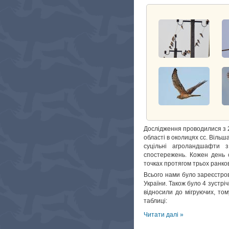
Дослідження проводилися з 20
області в околицях сс. Вільш
суцільні агроландшафти 
спостережень. Кожен день с
точках протягом трьох ранков
Всього нами було зареєстрова
України. Також було 4 зустрі
відносили до мігруючих, том
таблиці:
Читати далі »