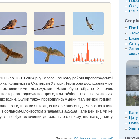
Проє
Огля
Різне
Сторі
Про 
Засн
Експе
Стату
Загал
хижих
.08 по 16.10.2024 р. у Голованівському районі Кіровоградської
анка, Кринички та Скалевські Хутори. Територія досліджень – це
з різновіковими лісосмугами. Нами було обрано 8 точок
постерігачі одночасно проводили обліки птахів на чотирьох
их годин. Обліки також проводились у денні та у вечірні години.
но 18 видів хижих птахів, із них 8 занесені до Червоної книги
чі з орланом-білохвостом (
Haliaeetus albicilla
), але цей вид ми не
Карт
у він не був включений до загального списку, що наведений у
Цитув
Напи
Увійт
Партн
Позначено:
Обліки хижаків на міграції