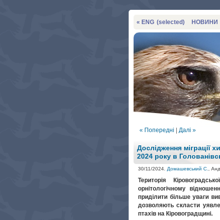
« ENG
(selected)
НОВИНИ
« Попередні
|
Далі »
Дослідження міграції хи
2024 року в Голованівс
30/11/2024.
Домашевський С.
, Ан
Територія Кіровоградсь
орнітологічному відношен
приділити більше уваги вив
дозволяють скласти уявлен
птахів на Кіровоградщині.