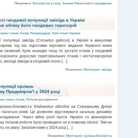
Позначено:
Фотопастки у гнізд
,
Хижаки Рівненського заповідника
і гніздової популяції змієїда в Україні
но обліку його гніздових територій
оринг хижих птахів
,
Рекомендації
,
Хижі птахи України
ї популяції змієїда (Circaetus gallicus) в Україні в минулому
крема під час підготовки чергового видання Червоної книги
ки зазвичай були знахідки гнізд та зустрічі птахів у гніздовий
розрізнити дорослих територіальних птахів і нестатевозрілих
, молоді змієїди в гніздовий сезон […]
Позначено:
Моніторинг змієїда
опуляції орлана-
у Придніпров’ї у 2024 році
инг хижих птахів
,
Польові дослідження
лана-білохвоста (Haliaeetus albicilla) на Середньому Дніпрі
 багатьох років. Це дозволяє відстежувати загальну динаміку
гніздування. Через війну росії проти України та враховуючи
оці польові роботи було проведено не в повному обсязі. Тим не
ь на увагу. Загалом нами у 2024 році […]
Позначено:
Моніторинг орлана-білохвоста