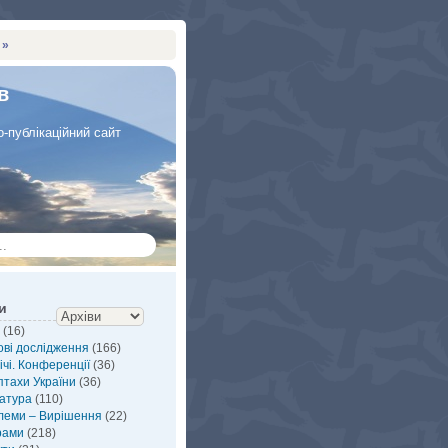
 »
в
-публікаційний сайт
и
(16)
ві дослідження
(166)
ічі. Конференції
(36)
птахи України
(36)
атура
(110)
леми – Вирішення
(22)
рами
(218)