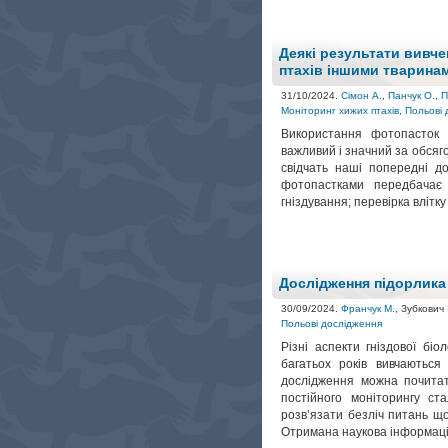
Деякі результати вивче
птахів іншими тварина
31/10/2024.
Сімон А.
,
Панчук О.
,
П
Моніторинг хижих птахів
,
Польові 
Використання фотопасток 
важливий і значний за обсяг
свідчать наші попередні 
фотопастками передбачає 
гніздування; перевірка влітк
Дослідження підорлика
30/09/2024.
Франчук М.
, Зубкович
Польові дослідження
Різні аспекти гніздової біо
багатьох років вивчаються
дослідження можна почитат
постійного моніторингу ст
розв’язати безліч питань що
Отримана наукова інформаці